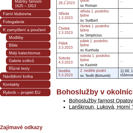
týdne
...
Matriky farnosti
28.2.2023
1625 – 1913
sv. Roman
středa 1. postního
Farní klubovna
Středa
týdne
...
1.3.2023
sv. Suitbert
Fotogalerie
čtvrtek 1. postního
Čtvrtek
K zamyšlení a poučení
týdne
...
2.3.2023
sv. Simplicius
Modlitby
pátek 1. postního
Pátek
Bible
týdne
...
3.3.2023
sv. Kunhuta
Malý katechismus
sobota 1. postního
Sobota
týdne
...
Galerie světců
4.3.2023
sv. Kazimír
Různé texty
2. neděle postní
Neděle
11:00, 
5.3.2023
růžence
sv. Teofil (Bohumil)
Návštěvní kniha
Kontakty
Bohoslužby v okolníc
Rybník – projekt EU
Bohoslužby farnost Opatov
Lanškroun, Luková, Horní
Zajímavé odkazy