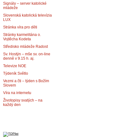
Signály – server katolické
mládeže
Slovenská katolická televízia
LUX
Stránka víra pro děti
Stránky karmelitána o.
Vojtěcha Kodeta
Středisko mládeže Radost
Sv. Hostýn – mše sv. on-line
denně v 9.15 h. aj.
Televize NOE
Týdeník Světlo
Vezmi a čti – týden s Božím
Slovem
Víra na internetu
Životopisy svatých – na
každý den