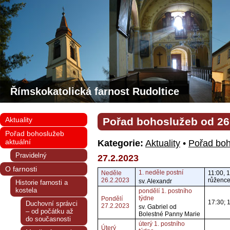
Římskokatolická farnost Rudoltice
Aktuality
Pořad bohoslužeb od 26. 
Pořad bohoslužeb
aktuální
Kategorie:
Aktuality
•
Pořad boh
Pravidelný
27.2.2023
O farnosti
1. neděle postní
Neděle
11:00, 
26.2.2023
růžence
sv. Alexandr
Historie farnosti a
kostela
pondělí 1. postního
týdne
Pondělí
17:30; 
Duchovní správci
27.2.2023
sv. Gabriel od
– od počátku až
Bolestné Panny Marie
do současnosti
úterý 1. postního
Úterý