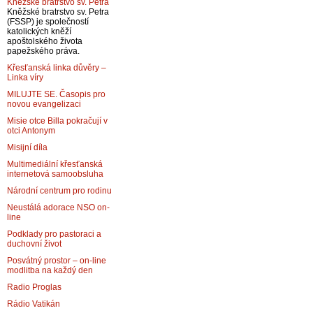
Kněžské bratrstvo sv. Petra
Kněžské bratrstvo sv. Petra
(FSSP) je společností
katolických kněží
apoštolského života
papežského práva.
Křesťanská linka důvěry –
Linka víry
MILUJTE SE. Časopis pro
novou evangelizaci
Misie otce Billa pokračují v
otci Antonym
Misijní díla
Multimediální křesťanská
internetová samoobsluha
Národní centrum pro rodinu
Neustálá adorace NSO on-
line
Podklady pro pastoraci a
duchovní život
Posvátný prostor – on-line
modlitba na každý den
Radio Proglas
Rádio Vatikán