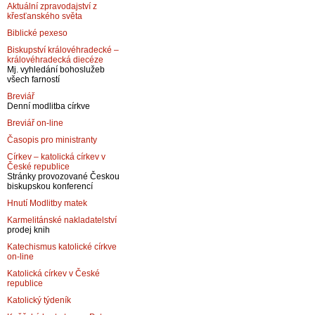
Aktuální zpravodajství z
křesťanského světa
Biblické pexeso
Biskupství královéhradecké –
královéhradecká diecéze
Mj. vyhledání bohoslužeb
všech farností
Breviář
Denní modlitba církve
Breviář on-line
Časopis pro ministranty
Církev – katolická církev v
České republice
Stránky provozované Českou
biskupskou konferencí
Hnutí Modlitby matek
Karmelitánské nakladatelství
prodej knih
Katechismus katolické církve
on-line
Katolická církev v České
republice
Katolický týdeník