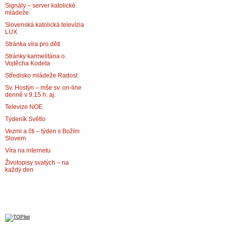
Signály – server katolické
mládeže
Slovenská katolická televízia
LUX
Stránka víra pro děti
Stránky karmelitána o.
Vojtěcha Kodeta
Středisko mládeže Radost
Sv. Hostýn – mše sv. on-line
denně v 9.15 h. aj.
Televize NOE
Týdeník Světlo
Vezmi a čti – týden s Božím
Slovem
Víra na internetu
Životopisy svatých – na
každý den