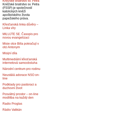
Kněžské bratrstvo sv. Petra
Kněžské bratrstvo sv. Petra
(FSSP) je společností
katolických kněží
apoštolského života
papežského práva.
Křesťanská linka důvěry –
Linka víry
MILUJTE SE. Časopis pro
novou evangelizaci
Misie otce Billa pokračují v
otci Antonym
Misijní díla
Multimediální křesťanská
internetová samoobsluha
Národní centrum pro rodinu
Neustálá adorace NSO on-
line
Podklady pro pastoraci a
duchovní život
Posvátný prostor – on-line
modlitba na každý den
Radio Proglas
Rádio Vatikán