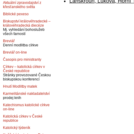
Lanškroun, Luková, Horní
Aktuální zpravodajství z
křesťanského světa
Biblické pexeso
Biskupství královéhradecké –
královéhradecká diecéze
Mj. vyhledání bohoslužeb
všech farností
Breviář
Denní modlitba církve
Breviář on-line
Časopis pro ministranty
Církev – katolická církev v
České republice
Stránky provozované Českou
biskupskou konferencí
Hnutí Modlitby matek
Karmelitánské nakladatelství
prodej knih
Katechismus katolické církve
on-line
Katolická církev v České
republice
Katolický týdeník