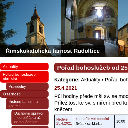
Římskokatolická farnost Rudoltice
Aktuality
Pořad bohoslužeb od 25. 
Pořad bohoslužeb
aktuální
Kategorie:
Aktuality
•
Pořad boh
Pravidelný
25.4.2021
O farnosti
Půl hodiny přede mší sv. se mo
Historie farnosti a
Příležitost ke sv. smíření před 
kostela
knězem.
Duchovní správci
– od počátku až
4. neděle velikonoční
Neděle
10:00
do současnosti
25.4.2021
Svátek sv. Marka