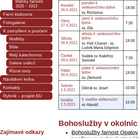
Matriky farnosti
pondělí 4.
Pondělí
1625 – 1913
velikonočního týdne
18:00
26.4.2021
sv. Richarius
Farní klubovna
úterý 4. velikonočního
Úterý
Fotogalerie
týdne
7:30
27.4.2021
sv. Zita
K zamyšlení a poučení
středa 4. velikonočního
týdne
Středa
Modlitby
18:00
28.4.2021
sv. Petr Chanel - sv.
Bible
Ludvík Maria Grignion
Malý katechismus
Čtvrtek
Svátek sv. Kateřiny
7:30
29.4.2021
Sienské
Galerie světců
pátek 4. velikonočního
Pátek
Různé texty
týdne
18:00
30.4.2021
sv. Zikmund
Návštěvní kniha
Sobota
Kontakty
10:00
Dělník sv. Josef
1.5.2021
Rybník – projekt EU
5. neděle velikonoční
Neděle
10:00
2.5.2021
sv. Atanáš
Bohoslužby v okolníc
Zajímavé odkazy
Bohoslužby farnost Opatov