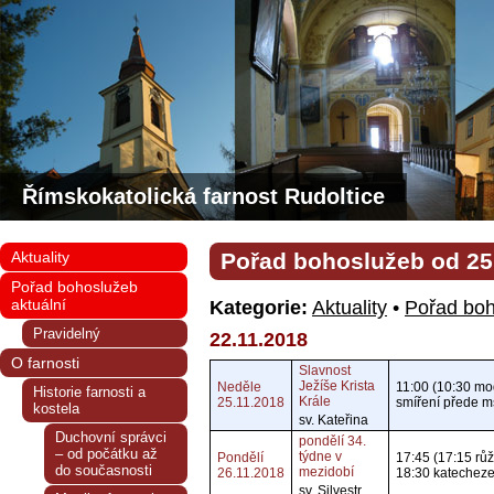
Římskokatolická farnost Rudoltice
Aktuality
Pořad bohoslužeb od 25. 
Pořad bohoslužeb
aktuální
Kategorie:
Aktuality
•
Pořad boh
Pravidelný
22.11.2018
O farnosti
Slavnost
Ježíše Krista
Neděle
11:00 (10:30 mod
Historie farnosti a
Krále
25.11.2018
smíření přede mš
kostela
sv. Kateřina
Duchovní správci
pondělí 34.
– od počátku až
týdne v
Pondělí
17:45 (17:15 růž
do současnosti
mezidobí
26.11.2018
18:30 katecheze
sv. Silvestr