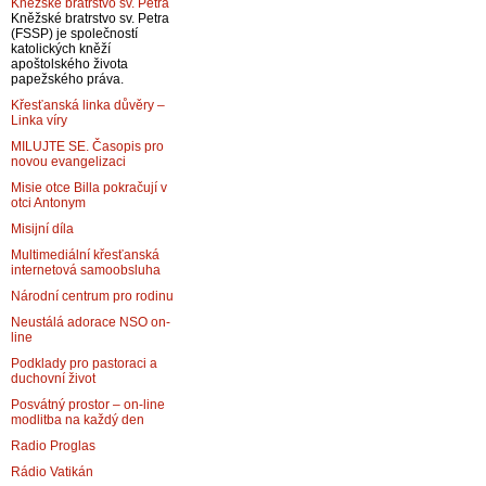
Kněžské bratrstvo sv. Petra
Kněžské bratrstvo sv. Petra
(FSSP) je společností
katolických kněží
apoštolského života
papežského práva.
Křesťanská linka důvěry –
Linka víry
MILUJTE SE. Časopis pro
novou evangelizaci
Misie otce Billa pokračují v
otci Antonym
Misijní díla
Multimediální křesťanská
internetová samoobsluha
Národní centrum pro rodinu
Neustálá adorace NSO on-
line
Podklady pro pastoraci a
duchovní život
Posvátný prostor – on-line
modlitba na každý den
Radio Proglas
Rádio Vatikán