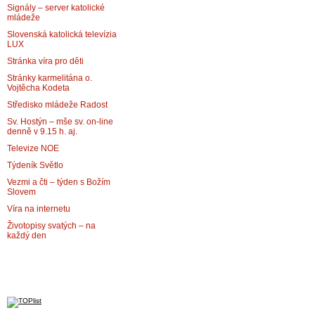
Signály – server katolické
mládeže
Slovenská katolická televízia
LUX
Stránka víra pro děti
Stránky karmelitána o.
Vojtěcha Kodeta
Středisko mládeže Radost
Sv. Hostýn – mše sv. on-line
denně v 9.15 h. aj.
Televize NOE
Týdeník Světlo
Vezmi a čti – týden s Božím
Slovem
Víra na internetu
Životopisy svatých – na
každý den