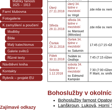
Matriky farnosti
úterý 34.
1625 – 1913
týdne v
Úterý
zde mše sv. nen
mezidobí
Farní klubovna
27.11.2018
sv. Virgil
Fotogalerie
středa 34.
týdne v
K zamyšlení a poučení
Středa
mezidobí
zde mše sv. nen
28.11.2018
sv. Mansuet
Modlitby
(Miloslav)
Bible
čtvrtek 34.
týdne v
Čtvrtek
Malý katechismus
17:45 (17:15 růž
mezidobí
29.11.2018
sv. Saturnin
Galerie světců
Pátek
Svátek sv.
Různé texty
7:45 (7:15 růžen
30.11.2018
Ondřeje
Návštěvní kniha
sobota 34.
týdne v
Sobota
7:30 (7:00 růže
Kontakty
mezidobí
1.12.2018
P. Marii, sv. smíř
sv. Edmund
Rybník – projekt EU
Kampián
Bohoslužby v okolníc
Bohoslužby farnost Opatov
Lanškroun, Luková, Horní
Zajímavé odkazy