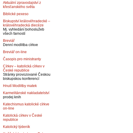
Aktuální zpravodajství z
křesťanského světa
Biblické pexeso
Biskupství královéhradecké –
královéhradecká diecéze
Mj. vyhledání bohoslužeb
všech farností
Breviář
Denní modlitba církve
Breviář on-line
Časopis pro ministranty
Církev – katolická církev v
České republice
Stránky provozované Českou
biskupskou konferencí
Hnutí Modlitby matek
Karmelitánské nakladatelství
prodej knih
Katechismus katolické církve
on-line
Katolická církev v České
republice
Katolický týdeník