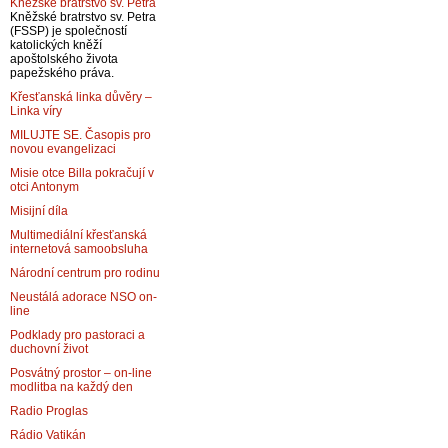
Kněžské bratrstvo sv. Petra
Kněžské bratrstvo sv. Petra
(FSSP) je společností
katolických kněží
apoštolského života
papežského práva.
Křesťanská linka důvěry –
Linka víry
MILUJTE SE. Časopis pro
novou evangelizaci
Misie otce Billa pokračují v
otci Antonym
Misijní díla
Multimediální křesťanská
internetová samoobsluha
Národní centrum pro rodinu
Neustálá adorace NSO on-
line
Podklady pro pastoraci a
duchovní život
Posvátný prostor – on-line
modlitba na každý den
Radio Proglas
Rádio Vatikán