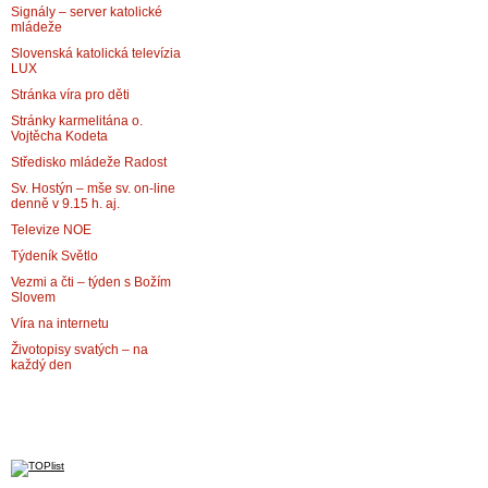
Signály – server katolické
mládeže
Slovenská katolická televízia
LUX
Stránka víra pro děti
Stránky karmelitána o.
Vojtěcha Kodeta
Středisko mládeže Radost
Sv. Hostýn – mše sv. on-line
denně v 9.15 h. aj.
Televize NOE
Týdeník Světlo
Vezmi a čti – týden s Božím
Slovem
Víra na internetu
Životopisy svatých – na
každý den