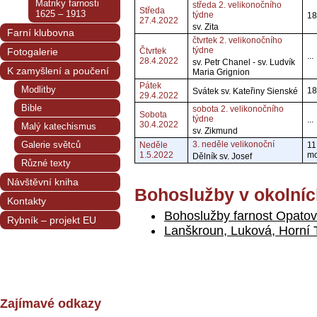
Matriky farnosti
středa 2. velikonočního
Středa
1625 – 1913
týdne
18
27.4.2022
sv. Zita
Farní klubovna
čtvrtek 2. velikonočního
týdne
Fotogalerie
Čtvrtek
...
28.4.2022
sv. Petr Chanel - sv. Ludvík
K zamyšlení a poučení
Maria Grignion
Pátek
Modlitby
18
Svátek sv. Kateřiny Sienské
29.4.2022
Bible
sobota 2. velikonočního
Sobota
týdne
...
30.4.2022
Malý katechismus
sv. Zikmund
Galerie světců
3. neděle velikonoční
Neděle
11
1.5.2022
mo
Dělník sv. Josef
Různé texty
Návštěvní kniha
Bohoslužby v okolníc
Kontakty
Bohoslužby farnost Opatov
Rybník – projekt EU
Lanškroun, Luková, Horní
Zajímavé odkazy