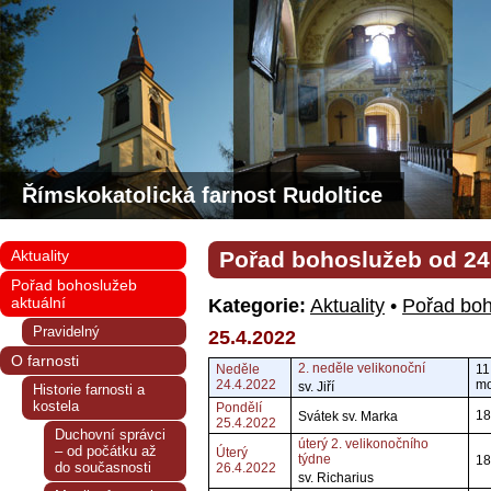
Římskokatolická farnost Rudoltice
Aktuality
Pořad bohoslužeb od 24. 
Pořad bohoslužeb
aktuální
Kategorie:
Aktuality
•
Pořad boh
Pravidelný
25.4.2022
O farnosti
2. neděle velikonoční
Neděle
11
24.4.2022
mo
sv. Jiří
Historie farnosti a
kostela
Pondělí
18
Svátek sv. Marka
25.4.2022
Duchovní správci
úterý 2. velikonočního
– od počátku až
Úterý
týdne
18
do současnosti
26.4.2022
sv. Richarius