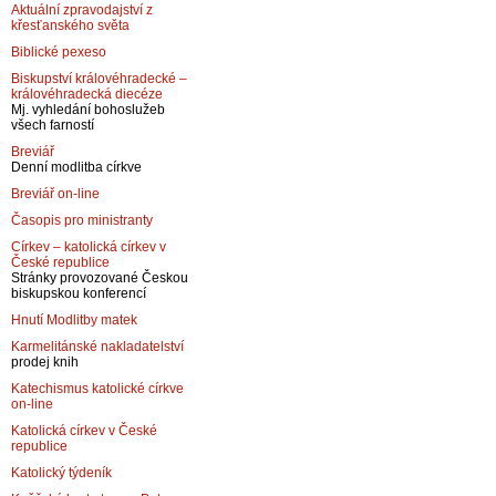
Aktuální zpravodajství z
křesťanského světa
Biblické pexeso
Biskupství královéhradecké –
královéhradecká diecéze
Mj. vyhledání bohoslužeb
všech farností
Breviář
Denní modlitba církve
Breviář on-line
Časopis pro ministranty
Církev – katolická církev v
České republice
Stránky provozované Českou
biskupskou konferencí
Hnutí Modlitby matek
Karmelitánské nakladatelství
prodej knih
Katechismus katolické církve
on-line
Katolická církev v České
republice
Katolický týdeník