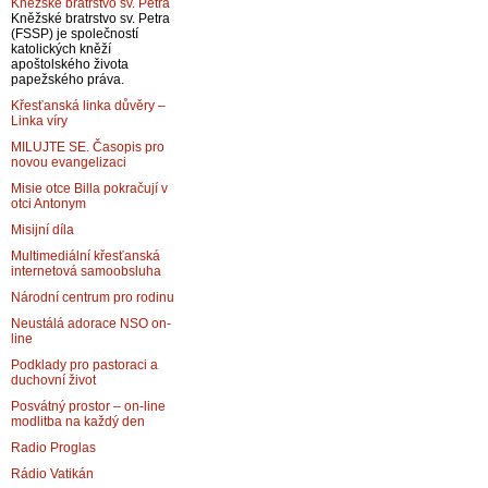
Kněžské bratrstvo sv. Petra
Kněžské bratrstvo sv. Petra
(FSSP) je společností
katolických kněží
apoštolského života
papežského práva.
Křesťanská linka důvěry –
Linka víry
MILUJTE SE. Časopis pro
novou evangelizaci
Misie otce Billa pokračují v
otci Antonym
Misijní díla
Multimediální křesťanská
internetová samoobsluha
Národní centrum pro rodinu
Neustálá adorace NSO on-
line
Podklady pro pastoraci a
duchovní život
Posvátný prostor – on-line
modlitba na každý den
Radio Proglas
Rádio Vatikán