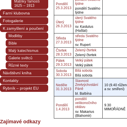
Matriky farnosti
týdne
Pondělí
1625 – 1913
25.3.2013
pondělí Svatého
týdne
Farní klubovna
úterý Svatého
Fotogalerie
týdne
Úterý
26.3.2013
sv. Kastulus
K zamyšlení a poučení
(Haštal)
Modlitby
středa Svatého
Středa
týdne
27.3.2013
Bible
sv. Rupert
Zelený čtvrtek
Malý katechismus
Čtvrtek
28.3.2013
Zelený čtvrtek
Galerie světců
Velký pátek
Pátek
29.3.2013
Různé texty
Velký pátek
Bílá sobota
Sobota
Návštěvní kniha
30.3.2013
Bílá sobota
Kontakty
Slavnost
Zmrtvýchvstání
Neděle
10 (9.40 růže
Rybník – projekt EU
Páně
31.3.2013
a sv. smíření)
bl. Balbína
pondělí
velikonočního
Pondělí
9.30
oktávu
1.4.2013
MIMOŘÁDNĚ
sv. Makarius
(Blahomír)
Zajímavé odkazy