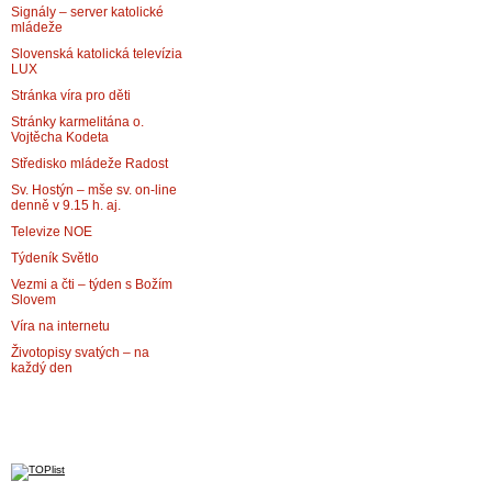
Signály – server katolické
mládeže
Slovenská katolická televízia
LUX
Stránka víra pro děti
Stránky karmelitána o.
Vojtěcha Kodeta
Středisko mládeže Radost
Sv. Hostýn – mše sv. on-line
denně v 9.15 h. aj.
Televize NOE
Týdeník Světlo
Vezmi a čti – týden s Božím
Slovem
Víra na internetu
Životopisy svatých – na
každý den