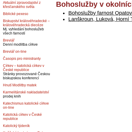
Bohoslužby v okolníc
Aktuální zpravodajství z
křesťanského světa
Bohoslužby farnost Opatov
Biblické pexeso
Lanškroun, Luková, Horní
Biskupství královéhradecké –
královéhradecká diecéze
Mj. vyhledání bohoslužeb
všech farností
Breviář
Denní modlitba církve
Breviář on-line
Časopis pro ministranty
Církev – katolická církev v
České republice
Stránky provozované Českou
biskupskou konferencí
Hnutí Modlitby matek
Karmelitánské nakladatelství
prodej knih
Katechismus katolické církve
on-line
Katolická církev v České
republice
Katolický týdeník