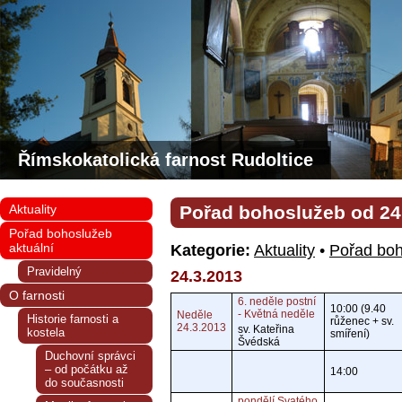
Římskokatolická farnost Rudoltice
Aktuality
Pořad bohoslužeb od 24. 
Pořad bohoslužeb
aktuální
Kategorie:
Aktuality
•
Pořad boh
Pravidelný
24.3.2013
O farnosti
6. neděle postní
10:00 (9.40
- Květná neděle
Neděle
Historie farnosti a
růženec + sv.
24.3.2013
sv. Kateřina
kostela
smíření)
Švédská
Duchovní správci
– od počátku až
14:00
do současnosti
pondělí Svatého