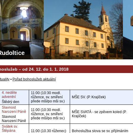
Rudoltice
oslužeb – od 24. 12. do 1. 1. 2018
tuality
•
Pořad bohoslužeb aktuální
4. neděle
11:00 (10:30 modl.
adventní
růžence, sv. smíření
MŠE SV. (P. Krajíček)
přede mší/po mši sv.)
Štědrý den
Slavnost
11:00 (10:30 modl.
Narození Páně
MŠE SVATÁ - se zpěvem koled (P.
růžence, sv. smíření
Krajíček)
Slavnost
přede mší/po mši sv.)
Narození Páně
Svátek sv.
Štěpána
11:00 (10.30 růženec)
Bohoslužba slova se sv. přijímáním