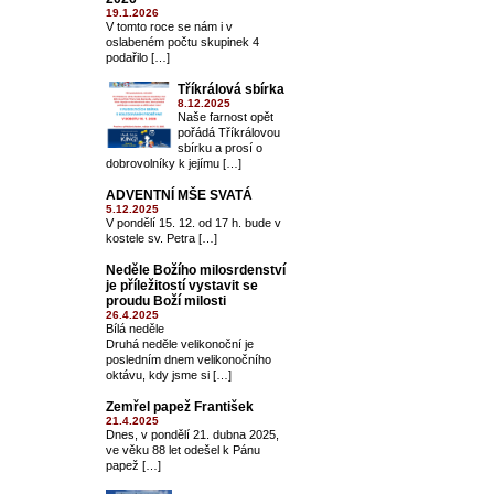
19.1.2026
V tomto roce se nám i v
oslabeném počtu skupinek 4
podařilo […]
Tříkrálová sbírka
8.12.2025
Naše farnost opět
pořádá Tříkrálovou
sbírku a prosí o
dobrovolníky k jejímu […]
ADVENTNÍ MŠE SVATÁ
5.12.2025
V pondělí 15. 12. od 17 h. bude v
kostele sv. Petra […]
Neděle Božího milosrdenství
je příležitostí vystavit se
proudu Boží milosti
26.4.2025
Bílá neděle
Druhá neděle velikonoční je
posledním dnem velikonočního
oktávu, kdy jsme si […]
Zemřel papež František
21.4.2025
Dnes, v pondělí 21. dubna 2025,
ve věku 88 let odešel k Pánu
papež […]