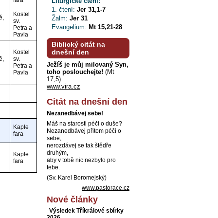
fara
Liturgické čtení:
1. čtení:
Jer 31,1-7
Kostel
ě,
Žalm:
Jer 31
sv.
Evangelium:
Mt 15,21-28
Petra a
Pavla
Biblický citát na
dnešní den
Kostel
ě,
sv.
Ježíš je můj milovaný Syn,
Petra a
toho poslouchejte!
(Mt
Pavla
17,5)
www.vira.cz
Citát na dnešní den
Nezanedbávej sebe!
Máš na starosti péči o duše?
Kaple
Nezanedbávej přitom péči o
fara
sebe;
nerozdávej se tak štědře
druhým,
Kaple
aby v tobě nic nezbylo pro
fara
tebe.
(Sv. Karel Boromejský)
www.pastorace.cz
Nové články
Výsledek Tříkrálové sbírky
2026