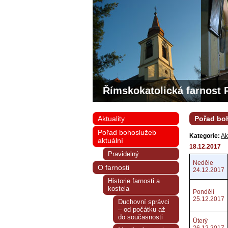
Římskokatolická farnost 
Aktuality
Pořad boh
Pořad bohoslužeb
Kategorie:
Ak
aktuální
18.12.2017
Pravidelný
Neděle
O farnosti
24.12.2017
Historie farnosti a
kostela
Pondělí
25.12.2017
Duchovní správci
– od počátku až
do současnosti
Úterý