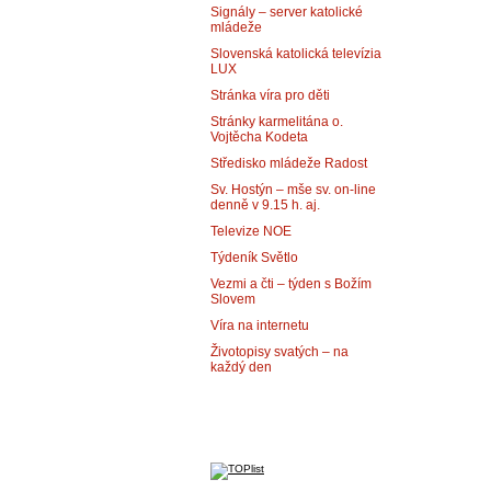
Signály – server katolické
mládeže
Slovenská katolická televízia
LUX
Stránka víra pro děti
Stránky karmelitána o.
Vojtěcha Kodeta
Středisko mládeže Radost
Sv. Hostýn – mše sv. on-line
denně v 9.15 h. aj.
Televize NOE
Týdeník Světlo
Vezmi a čti – týden s Božím
Slovem
Víra na internetu
Životopisy svatých – na
každý den