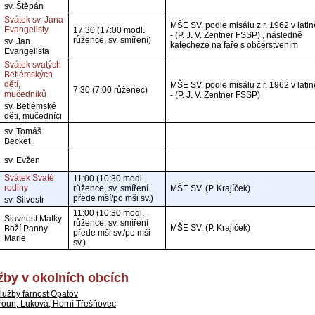
sv. Štěpán
Svátek sv. Jana
MŠE SV. podle misálu z r. 1962 v latin
Evangelisty
17:30 (17:00 modl.
- (P. J. V. Zentner FSSP) , následně
růžence, sv. smíření)
sv. Jan
katecheze na faře s občerstvením
Evangelista
Svátek svatých
Betlémských
dětí,
MŠE SV. podle misálu z r. 1962 v latin
7:30 (7:00 růženec)
mučedníků
- (P. J. V. Zentner FSSP)
sv. Betlémské
děti, mučedníci
sv. Tomáš
Becket
sv. Evžen
Svátek Svaté
11:00 (10:30 modl.
rodiny
růžence, sv. smíření
MŠE SV. (P. Krajíček)
přede mší/po mši sv.)
sv. Silvestr
11:00 (10:30 modl.
Slavnost Matky
růžence, sv. smíření
MŠE SV. (P. Krajíček)
Boží Panny
přede mši sv./po mši
Marie
sv.)
by v okolních obcích
lužby farnost Opatov
roun, Luková, Horní Třešňovec