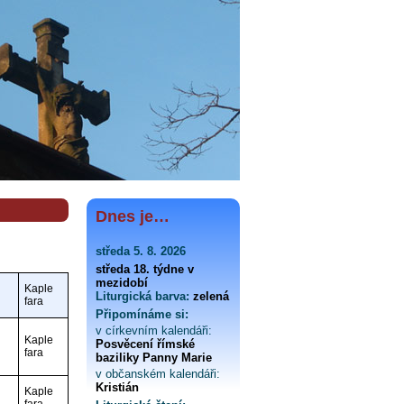
Dnes je…
středa 5. 8. 2026
středa 18. týdne v
mezidobí
Kaple
Liturgická barva:
zelená
fara
Připomínáme si:
v církevním kalendáři:
Kaple
Posvěcení římské
fara
baziliky Panny Marie
v občanském kalendáři:
Kristián
Kaple