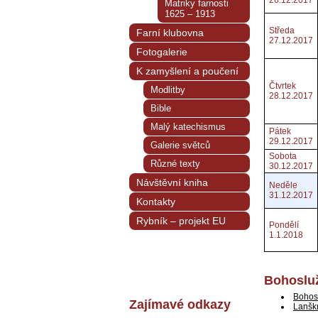
26.12.2017
Matriky farnosti
1625 – 1913
Středa
Farní klubovna
27.12.2017
Fotogalerie
K zamyšlení a poučení
Čtvrtek
Modlitby
28.12.2017
Bible
Malý katechismus
Pátek
29.12.2017
Galerie světců
Sobota
Různé texty
30.12.2017
Návštěvní kniha
Neděle
31.12.2017
Kontakty
Rybník – projekt EU
Pondělí
1.1.2018
Bohosluž
Bohos
Zajímavé odkazy
Lanšk