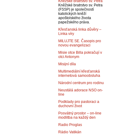
Kněžské bratrstvo sv. Petra
Kněžské bratrstvo sv. Petra
(FSSP) je společností
katolických kněží
apoštolského života
papežského práva.
Křesťanská linka důvěry –
Linka víry
MILUJTE SE. Časopis pro
novou evangelizaci
Misie otce Billa pokračují v
otci Antonym
Misijní díla
Multimediální křesťanská
internetová samoobsluha
Národní centrum pro rodinu
Neustálá adorace NSO on-
line
Podklady pro pastoraci a
duchovní život
Posvátný prostor – on-line
modlitba na každý den
Radio Proglas
Rádio Vatikán