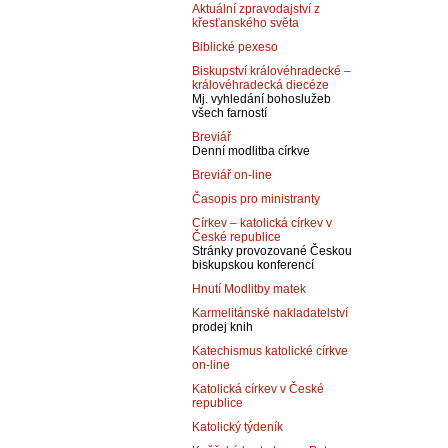
Aktuální zpravodajství z
křesťanského světa
Biblické pexeso
Biskupství královéhradecké –
královéhradecká diecéze
Mj. vyhledání bohoslužeb
všech farností
Breviář
Denní modlitba církve
Breviář on-line
Časopis pro ministranty
Církev – katolická církev v
České republice
Stránky provozované Českou
biskupskou konferencí
Hnutí Modlitby matek
Karmelitánské nakladatelství
prodej knih
Katechismus katolické církve
on-line
Katolická církev v České
republice
Katolický týdeník