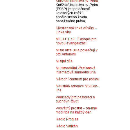
Kněžské bratrstvo sv. Petra
Kněžské bratrstvo sv. Petra
(FSSP) je společností
katolických kněží
apoštolského života
papežského práva.
Křesťanská linka důvěry –
Linka víry
MILUJTE SE. Časopis pro
novou evangelizaci
Misie otce Billa pokračují v
otci Antonym
Misijní díla
Multimediální křesťanská
internetová samoobsluha
Národní centrum pro rodinu
Neustálá adorace NSO on-
line
Podklady pro pastoraci a
duchovní život
Posvátný prostor – on-line
modlitba na každý den
Radio Proglas
Rádio Vatikán