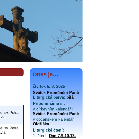
Dnes je…
čtvrtek 6. 8. 2026
Svátek Proměnění Páně
Liturgická barva:
bílá
Připomínáme si:
v církevním kalendáři:
el sv. Petra
Svátek Proměnění Páně
avla
v občanském kalendáři:
Oldřiška
el sv. Petra
Liturgické čtení:
avla
1. čtení:
Dan 7,9-10.13-