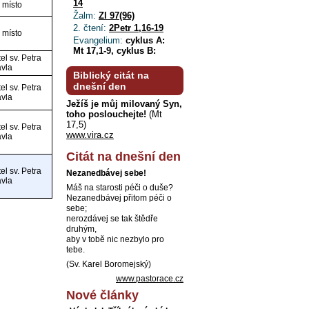
14
 místo
Žalm:
Zl 97(96)
2. čtení:
2Petr 1,16-19
 místo
Evangelium:
cyklus A:
Mt 17,1-9, cyklus B:
el sv. Petra
avla
Biblický citát na
dnešní den
el sv. Petra
avla
Ježíš je můj milovaný Syn,
toho poslouchejte!
(Mt
17,5)
el sv. Petra
www.vira.cz
avla
Citát na dnešní den
el sv. Petra
Nezanedbávej sebe!
avla
Máš na starosti péči o duše?
Nezanedbávej přitom péči o
sebe;
nerozdávej se tak štědře
druhým,
aby v tobě nic nezbylo pro
tebe.
(Sv. Karel Boromejský)
www.pastorace.cz
Nové články