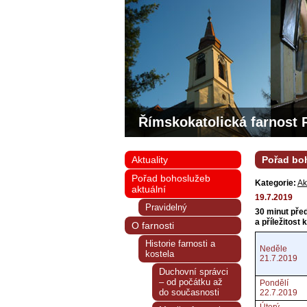
Římskokatolická farnost 
Aktuality
Pořad boh
Pořad bohoslužeb
Kategorie:
Ak
aktuální
19.7.2019
Pravidelný
30 minut pře
a příležitost 
O farnosti
Historie farnosti a
Neděle
kostela
21.7.2019
Duchovní správci
– od počátku až
Pondělí
do současnosti
22.7.2019