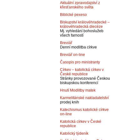
Aktuální zpravodajství z
křesťanského světa
Biblické pexeso
Biskupství královéhradecké –
královéhradecká diecéze
Mj. vyhledání bohoslužeb
všech farností
Breviář
Denní modlitba církve
Breviář on-line
Časopis pro ministranty
Církev – katolická církev v
České republice
Stránky provozované Českou
biskupskou konferencí
Hnutí Modlitby matek
Karmelitánské nakladatelství
prodej knih
Katechismus katolické církve
on-line
Katolická církev v České
republice
Katolický týdeník