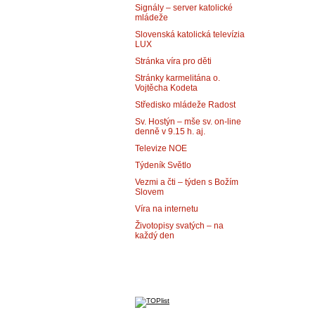
Signály – server katolické
mládeže
Slovenská katolická televízia
LUX
Stránka víra pro děti
Stránky karmelitána o.
Vojtěcha Kodeta
Středisko mládeže Radost
Sv. Hostýn – mše sv. on-line
denně v 9.15 h. aj.
Televize NOE
Týdeník Světlo
Vezmi a čti – týden s Božím
Slovem
Víra na internetu
Životopisy svatých – na
každý den