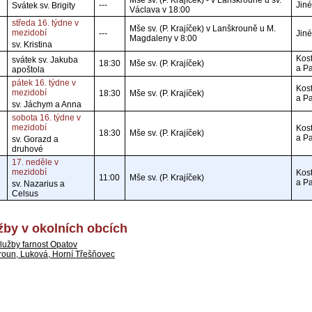
Mše sv. (P. Krajíček) - v Lanškrouně u sv.
---
Jiné
Svátek sv. Brigity
Václava v 18:00
středa 16. týdne v
Mše sv. (P. Krajíček) v Lanškrouně u M.
mezidobí
---
Jiné
Magdaleny v 8:00
sv. Kristina
Kost
svátek sv. Jakuba
18:30
Mše sv. (P. Krajíček)
a P
apoštola
pátek 16. týdne v
Kost
mezidobí
18:30
Mše sv. (P. Krajíček)
a P
sv. Jáchym a Anna
sobota 16. týdne v
mezidobí
Kost
18:30
Mše sv. (P. Krajíček)
a P
sv. Gorazd a
druhové
17. neděle v
mezidobí
Kost
11:00
Mše sv. (P. Krajíček)
a P
sv. Nazarius a
Celsus
by v okolních obcích
lužby farnost Opatov
roun, Luková, Horní Třešňovec