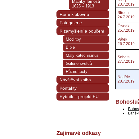
Úterý
Matriky farnosti
23.7.2019
1625 – 1913
Středa
Farní klubovna
24.7.2019
Fotogalerie
Čtvrtek
25.7.2019
K zamyšlení a poučení
Modlitby
Pátek
26.7.2019
Bible
Malý katechismus
Sobota
27.7.2019
Galerie světců
Různé texty
Neděle
Návštěvní kniha
28.7.2019
Kontakty
Rybník – projekt EU
Bohosluž
Bohos
Lanšk
Zajímavé odkazy