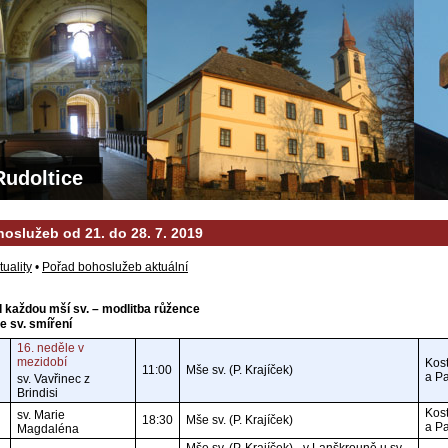
Rudoltice
oslužeb od 21. do 28. 7. 2019
tuality
•
Pořad bohoslužeb aktuální
d každou mší sv. – modlitba růžence
ke sv. smíření
16. neděle v
mezidobí
Kost
11:00
Mše sv. (P. Krajíček)
a P
sv. Vavřinec z
Brindisi
Kost
sv. Marie
18:30
Mše sv. (P. Krajíček)
a P
Magdaléna