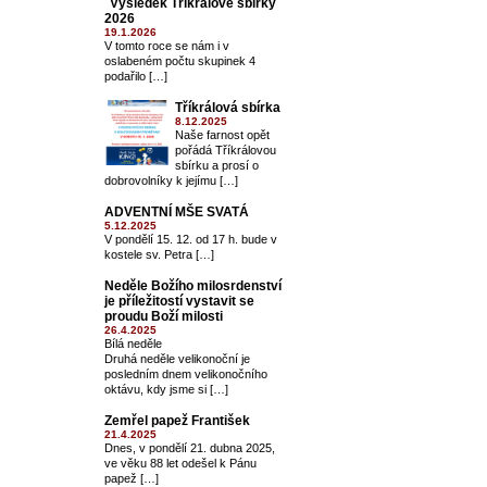
Výsledek Tříkrálové sbírky
2026
19.1.2026
V tomto roce se nám i v
oslabeném počtu skupinek 4
podařilo […]
Tříkrálová sbírka
8.12.2025
Naše farnost opět
pořádá Tříkrálovou
sbírku a prosí o
dobrovolníky k jejímu […]
ADVENTNÍ MŠE SVATÁ
5.12.2025
V pondělí 15. 12. od 17 h. bude v
kostele sv. Petra […]
Neděle Božího milosrdenství
je příležitostí vystavit se
proudu Boží milosti
26.4.2025
Bílá neděle
Druhá neděle velikonoční je
posledním dnem velikonočního
oktávu, kdy jsme si […]
Zemřel papež František
21.4.2025
Dnes, v pondělí 21. dubna 2025,
ve věku 88 let odešel k Pánu
papež […]