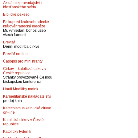
Aktuální zpravodajství z
křesťanského světa
Biblické pexeso
Biskupství královéhradecké –
královéhradecká diecéze
Mj. vyhledání bohoslužeb
všech farností
Breviář
Denní modlitba církve
Breviář on-line
Časopis pro ministranty
Církev – katolická církev v
České republice
Stránky provozované Českou
biskupskou konferencí
Hnutí Modlitby matek
Karmelitánské nakladatelství
prodej knih
Katechismus katolické církve
on-line
Katolická církev v České
republice
Katolický týdeník