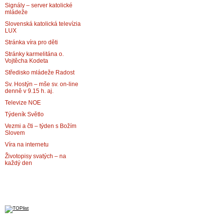
Signály – server katolické
mládeže
Slovenská katolická televízia
LUX
Stránka víra pro děti
Stránky karmelitána o.
Vojtěcha Kodeta
Středisko mládeže Radost
Sv. Hostýn – mše sv. on-line
denně v 9.15 h. aj.
Televize NOE
Týdeník Světlo
Vezmi a čti – týden s Božím
Slovem
Víra na internetu
Životopisy svatých – na
každý den