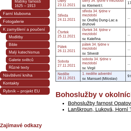
úterý 34. týdne v mezidobí
Úterý
Matriky farnosti
1
23.11.2021
1625 – 1913
sv. Klement I.
středa 34. týdne v
Farní klubovna
mezidobí
Středa
...
24.11.2021
sv. Ondřej Dung-Lac a
Fotogalerie
druhové
K zamyšlení a poučení
čtvrtek 34. týdne v
Čtvrtek
mezidobí
...
25.11.2021
Modlitby
sv. Kateřina
Bible
pátek 34. týdne v
Pátek
mezidobí
...
26.11.2021
Malý katechismus
sv. Silvestr
sobota 34. týdne v
Galerie světců
Sobota
mezidobí
...
27.11.2021
Různé texty
sv. Virgil
1. neděle adventní
Neděle
Návštěvní kniha
9:
28.11.2021
sv. Mansuet (Miloslav)
Kontakty
Rybník – projekt EU
Bohoslužby v okolníc
Bohoslužby farnost Opatov
Lanškroun, Luková, Horní
Zajímavé odkazy