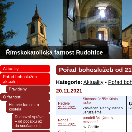
Římskokatolická farnost Rudoltice
Aktuality
Pořad bohoslužeb od 21.
Pořad bohoslužeb
aktuální
Kategorie:
Aktuality
•
Pořad boh
Pravidelný
20.11.2021
O farnosti
Slavnost Ježíše Krista
Krále
Neděle
11
Historie farnosti a
21.11.2021
r
Zasvěcení Panny Marie v
kostela
Jeruzalémě
Duchovní správci
pondělí 34. týdne v
Pondělí
– od počátku až
mezidobí
...
22.11.2021
do současnosti
sv. Cecílie