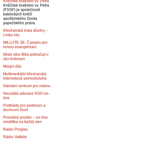
Kněžské bratrstvo sv. Petra
Kněžské bratrstvo sv. Petra
(FSSP) je společností
katolických kněží
apoštolského života
papežského práva.
Křesťanská linka důvěry –
Linka víry
MILUJTE SE. Časopis pro
novou evangelizaci
Misie otce Billa pokračují v
otci Antonym
Misijní díla
Multimediální křesťanská
internetová samoobsluha
Národní centrum pro rodinu
Neustálá adorace NSO on-
line
Podklady pro pastoraci a
duchovní život
Posvátný prostor – on-line
modlitba na každý den
Radio Proglas
Rádio Vatikán