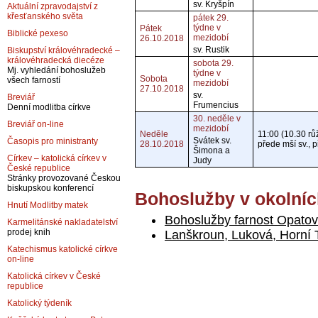
sv. Kryšpín
Aktuální zpravodajství z
křesťanského světa
pátek 29.
týdne v
Pátek
Biblické pexeso
mezidobí
26.10.2018
sv. Rustik
Biskupství královéhradecké –
královéhradecká diecéze
sobota 29.
Mj. vyhledání bohoslužeb
týdne v
Sobota
všech farností
mezidobí
27.10.2018
sv.
Breviář
Frumencius
Denní modlitba církve
30. neděle v
Breviář on-line
mezidobí
Neděle
11:00 (10.30 rů
Svátek sv.
Časopis pro ministranty
28.10.2018
přede mší sv., př
Šimona a
Církev – katolická církev v
Judy
České republice
Stránky provozované Českou
biskupskou konferencí
Bohoslužby v okolníc
Hnutí Modlitby matek
Bohoslužby farnost Opatov
Karmelitánské nakladatelství
prodej knih
Lanškroun, Luková, Horní
Katechismus katolické církve
on-line
Katolická církev v České
republice
Katolický týdeník