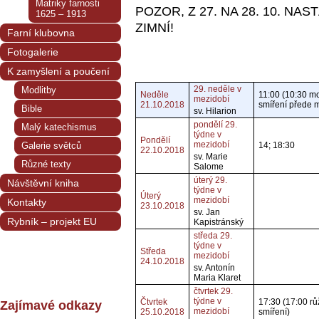
Matriky farnosti
POZOR, Z 27. NA 28. 10. NA
1625 – 1913
ZIMNÍ!
Farní klubovna
Fotogalerie
K zamyšlení a poučení
29. neděle v
Modlitby
Neděle
11:00 (10:30 mo
mezidobí
21.10.2018
smíření přede m
Bible
sv. Hilarion
pondělí 29.
Malý katechismus
týdne v
Pondělí
mezidobí
Galerie světců
14; 18:30
22.10.2018
sv. Marie
Různé texty
Salome
úterý 29.
Návštěvní kniha
týdne v
Úterý
mezidobí
Kontakty
23.10.2018
sv. Jan
Rybník – projekt EU
Kapistránský
středa 29.
týdne v
Středa
mezidobí
24.10.2018
sv. Antonín
Maria Klaret
čtvrtek 29.
týdne v
Čtvrtek
17:30 (17:00 rů
Zajímavé odkazy
mezidobí
25.10.2018
smíření)