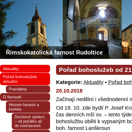
Římskokatolická farnost Rudoltice
Aktuality
Pořad bohoslužeb od 21.
Pořad bohoslužeb
aktuální
Kategorie:
Aktuality
•
Pořad boh
Pravidelný
20.10.2018
O farnosti
Začínají nedělní i všednodenní m
Historie farnosti a
Od 19. 10. zde bydlí P. Josef K
kostela
čas denních mší sv. – tento týde
Duchovní správci
bohoslužbu oběti k vypsaným bo
– od počátku až
do současnosti
boh. farnost Lanškroun