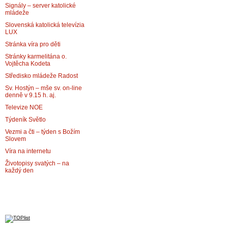
Signály – server katolické
mládeže
Slovenská katolická televízia
LUX
Stránka víra pro děti
Stránky karmelitána o.
Vojtěcha Kodeta
Středisko mládeže Radost
Sv. Hostýn – mše sv. on-line
denně v 9.15 h. aj.
Televize NOE
Týdeník Světlo
Vezmi a čti – týden s Božím
Slovem
Víra na internetu
Životopisy svatých – na
každý den