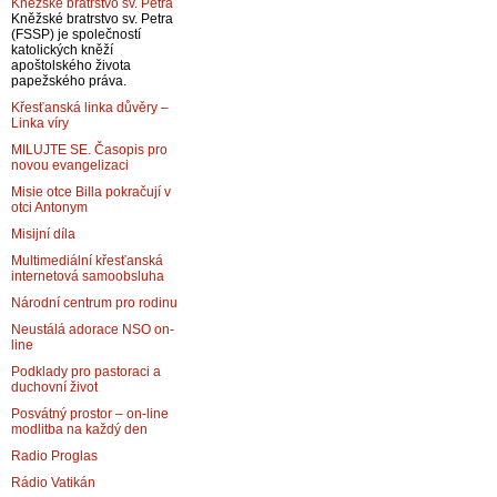
Kněžské bratrstvo sv. Petra
Kněžské bratrstvo sv. Petra
(FSSP) je společností
katolických kněží
apoštolského života
papežského práva.
Křesťanská linka důvěry –
Linka víry
MILUJTE SE. Časopis pro
novou evangelizaci
Misie otce Billa pokračují v
otci Antonym
Misijní díla
Multimediální křesťanská
internetová samoobsluha
Národní centrum pro rodinu
Neustálá adorace NSO on-
line
Podklady pro pastoraci a
duchovní život
Posvátný prostor – on-line
modlitba na každý den
Radio Proglas
Rádio Vatikán