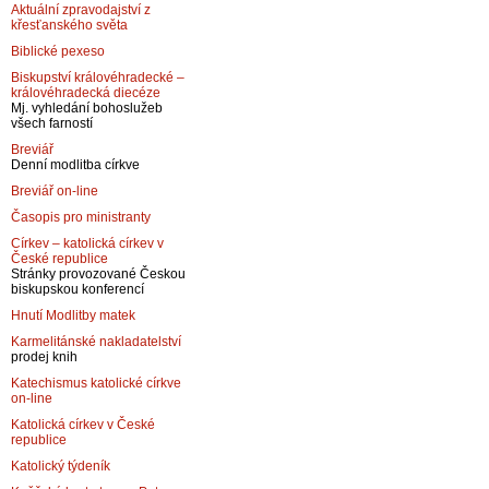
Aktuální zpravodajství z
křesťanského světa
Biblické pexeso
Biskupství královéhradecké –
královéhradecká diecéze
Mj. vyhledání bohoslužeb
všech farností
Breviář
Denní modlitba církve
Breviář on-line
Časopis pro ministranty
Církev – katolická církev v
České republice
Stránky provozované Českou
biskupskou konferencí
Hnutí Modlitby matek
Karmelitánské nakladatelství
prodej knih
Katechismus katolické církve
on-line
Katolická církev v České
republice
Katolický týdeník