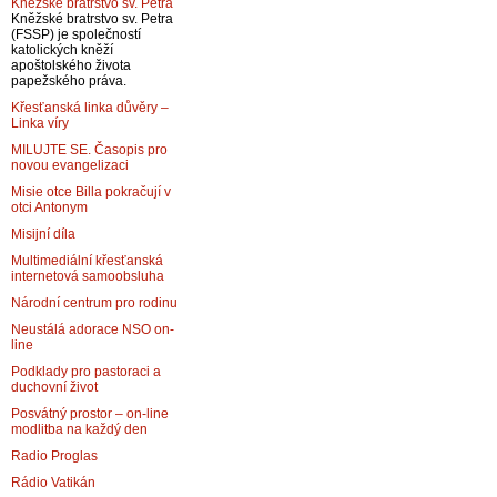
Kněžské bratrstvo sv. Petra
Kněžské bratrstvo sv. Petra
(FSSP) je společností
katolických kněží
apoštolského života
papežského práva.
Křesťanská linka důvěry –
Linka víry
MILUJTE SE. Časopis pro
novou evangelizaci
Misie otce Billa pokračují v
otci Antonym
Misijní díla
Multimediální křesťanská
internetová samoobsluha
Národní centrum pro rodinu
Neustálá adorace NSO on-
line
Podklady pro pastoraci a
duchovní život
Posvátný prostor – on-line
modlitba na každý den
Radio Proglas
Rádio Vatikán