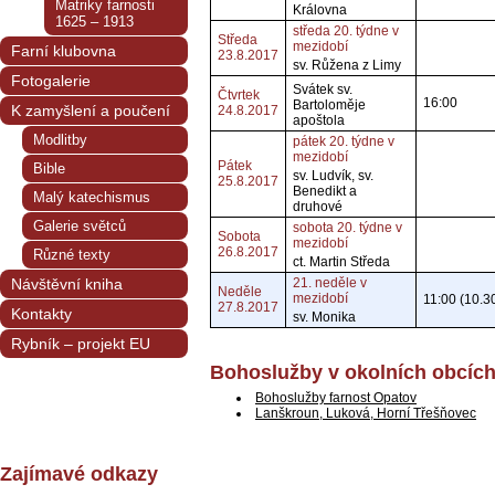
Matriky farnosti
Královna
1625 – 1913
středa 20. týdne v
Středa
mezidobí
Farní klubovna
23.8.2017
sv. Růžena z Limy
Fotogalerie
Svátek sv.
Čtvrtek
16:00
Bartoloměje
K zamyšlení a poučení
24.8.2017
apoštola
Modlitby
pátek 20. týdne v
mezidobí
Pátek
Bible
sv. Ludvík, sv.
25.8.2017
Benedikt a
Malý katechismus
druhové
Galerie světců
sobota 20. týdne v
Sobota
mezidobí
26.8.2017
Různé texty
ct. Martin Středa
Návštěvní kniha
21. neděle v
Neděle
mezidobí
11:00 (10.3
27.8.2017
Kontakty
sv. Monika
Rybník – projekt EU
Bohoslužby v okolních obcíc
Bohoslužby farnost Opatov
Lanškroun, Luková, Horní Třešňovec
Zajímavé odkazy