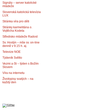
Signály – server katolické
mládeže
Slovenská katolická televízia
LUX
Stránka víra pro děti
Stránky karmelitána o.
Vojtěcha Kodeta
Středisko mládeže Radost
Sv. Hostýn – mše sv. on-line
denně v 9.15 h. aj.
Televize NOE
Týdeník Světlo
Vezmi a čti – týden s Božím
Slovem
Víra na internetu
Životopisy svatých – na
každý den