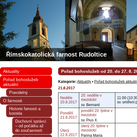
Římskokatolická farnost Rudoltice
Aktuality
Pořad bohoslužeb od 20. do 27. 8. 2
Pořad bohoslužeb
Kategorie:
Aktuality
•
Pořad bohoslužeb aktuál
aktuální
21.8.2017
Pravidelný
20. neděle v
Neděle
11:00 (10:3
mezidobí
O farnosti
20.8.2017
sv. smíření 
sv. Bernard
Historie farnosti a
pondělí 20. týdne v
kostela
Pondělí
mezidobí
21.8.2017
sv. Pius X.
Duchovní správci
– od počátku až
úterý 20. týdne v
do současnosti
mezidobí
Úterý
22.8.2017
Panna Maria