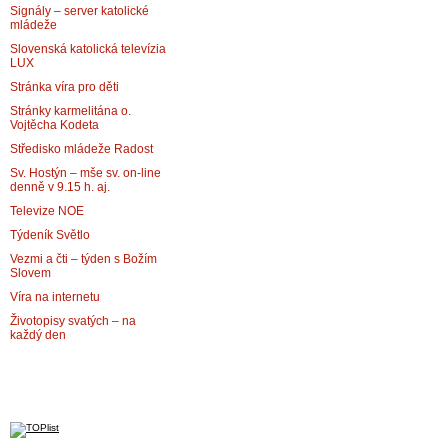
Signály – server katolické
mládeže
Slovenská katolická televízia
LUX
Stránka víra pro děti
Stránky karmelitána o.
Vojtěcha Kodeta
Středisko mládeže Radost
Sv. Hostýn – mše sv. on-line
denně v 9.15 h. aj.
Televize NOE
Týdeník Světlo
Vezmi a čti – týden s Božím
Slovem
Víra na internetu
Životopisy svatých – na
každý den