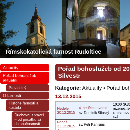
Římskokatolická farnost Rudoltice
Aktuality
Pořad bohoslužeb od 20.
Silvestr
Pořad bohoslužeb
aktuální
Kategorie:
Aktuality
•
Pořad boh
Pravidelný
O farnosti
13.12.2015
Historie farnosti a
10:00 (9.3
kostela
4. neděle adventní
Neděle
růženec, sv
20.12.2015
smíření po
sv. Dominik Siloský
Duchovní správci
sv.)
– od počátku až
Pondělí
do současnosti
sv. Petr Kanisius
21.12.2015