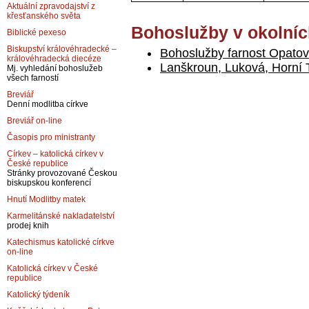
Aktuální zpravodajství z
křesťanského světa
Bohoslužby v okolníc
Biblické pexeso
Biskupství královéhradecké –
Bohoslužby farnost Opatov
královéhradecká diecéze
Lanškroun, Luková, Horní
Mj. vyhledání bohoslužeb
všech farností
Breviář
Denní modlitba církve
Breviář on-line
Časopis pro ministranty
Církev – katolická církev v
České republice
Stránky provozované Českou
biskupskou konferencí
Hnutí Modlitby matek
Karmelitánské nakladatelství
prodej knih
Katechismus katolické církve
on-line
Katolická církev v České
republice
Katolický týdeník