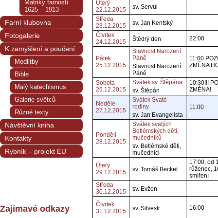
Matriky farnosti
Úterý
sv. Servul
1625 – 1913
22.12.2015
Středa
Farní klubovna
sv. Jan Kentský
23.12.2015
Fotogalerie
Čtvrtek
22:00
Štědrý den
24.12.2015
K zamyšlení a poučení
Slavnost Narození
Páně
Pátek
11:00 POZ
Modlitby
25.12.2015
ZMĚNA HO
Slavnost Narození
Páně
Bible
Svátek sv. Štěpána
Sobota
10:30!!! P
Malý katechismus
26.12.2015
ZMĚNA!
sv. Štěpán
Galerie světců
Svátek Svaté
Neděle
rodiny
11:00
27.12.2015
Různé texty
sv. Jan Evangelista
Svátek svatých
Návštěvní kniha
Betlémských dětí,
Pondělí
Kontakty
mučedníků
28.12.2015
sv. Betlémské děti,
Rybník – projekt EU
mučedníci
17:00, od 
Úterý
růženec, 1
sv. Tomáš Becket
29.12.2015
smíření
Středa
sv. Evžen
30.12.2015
Čtvrtek
Zajímavé odkazy
16:00
sv. Silvestr
31.12.2015