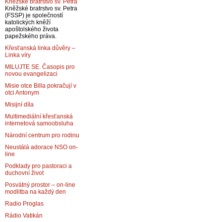
Kněžské bratrstvo sv. Petra
Kněžské bratrstvo sv. Petra
(FSSP) je společností
katolických kněží
apoštolského života
papežského práva.
Křesťanská linka důvěry –
Linka víry
MILUJTE SE. Časopis pro
novou evangelizaci
Misie otce Billa pokračují v
otci Antonym
Misijní díla
Multimediální křesťanská
internetová samoobsluha
Národní centrum pro rodinu
Neustálá adorace NSO on-
line
Podklady pro pastoraci a
duchovní život
Posvátný prostor – on-line
modlitba na každý den
Radio Proglas
Rádio Vatikán