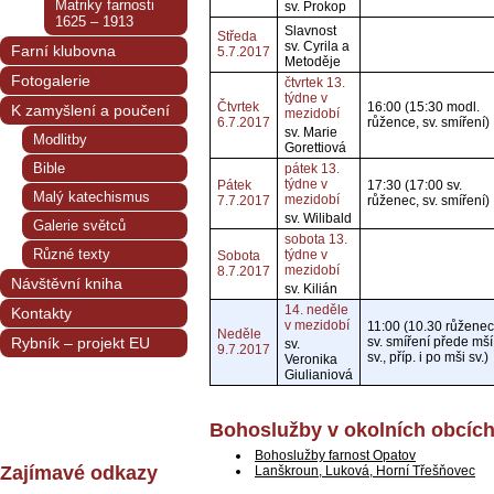
Matriky farnosti
sv. Prokop
1625 – 1913
Slavnost
Středa
sv. Cyrila a
Farní klubovna
5.7.2017
Metoděje
Fotogalerie
čtvrtek 13.
týdne v
Čtvrtek
16:00 (15:30 modl.
K zamyšlení a poučení
mezidobí
6.7.2017
růžence, sv. smíření)
sv. Marie
Modlitby
Gorettiová
Bible
pátek 13.
týdne v
Pátek
17:30 (17:00 sv.
Malý katechismus
mezidobí
7.7.2017
růženec, sv. smíření)
sv. Wilibald
Galerie světců
sobota 13.
Různé texty
týdne v
Sobota
mezidobí
8.7.2017
Návštěvní kniha
sv. Kilián
14. neděle
Kontakty
v mezidobí
11:00 (10.30 růženec
Neděle
Rybník – projekt EU
sv. smíření přede mší
sv.
9.7.2017
sv., příp. i po mši sv.)
Veronika
Giulianiová
Bohoslužby v okolních obcíc
Bohoslužby farnost Opatov
Zajímavé odkazy
Lanškroun, Luková, Horní Třešňovec