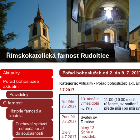
Římskokatolická farnost Rudoltice
Aktuality
Pořad bohoslužeb od 2. do 9. 7. 201
Pořad bohoslužeb
Kategorie:
Aktuality
•
Pořad bohoslužeb aktuál
aktuální
3.7.2017
Pravidelný
13. neděle
11:00 (10:30 modl.
Neděle
O farnosti
v mezidobí
růžence, sv. smíření
2.7.2017
přede mší i po mši sv.
sv. Ota
Historie farnosti a
kostela
Pondělí
Svátek sv.
3.7.2017
Tomáše
Duchovní správci
úterý 13.
– od počátku až
týdne v
Úterý
do současnosti
mezidobí
4.7.2017