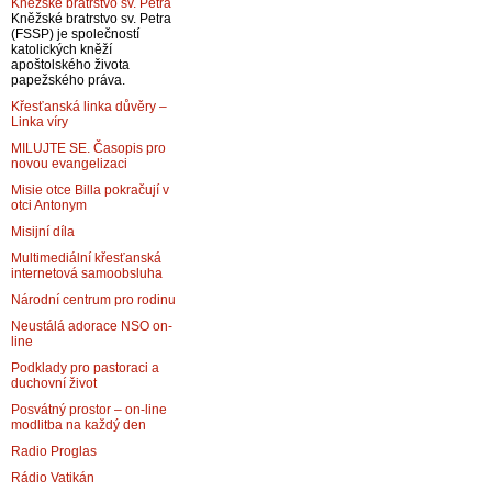
Kněžské bratrstvo sv. Petra
Kněžské bratrstvo sv. Petra
(FSSP) je společností
katolických kněží
apoštolského života
papežského práva.
Křesťanská linka důvěry –
Linka víry
MILUJTE SE. Časopis pro
novou evangelizaci
Misie otce Billa pokračují v
otci Antonym
Misijní díla
Multimediální křesťanská
internetová samoobsluha
Národní centrum pro rodinu
Neustálá adorace NSO on-
line
Podklady pro pastoraci a
duchovní život
Posvátný prostor – on-line
modlitba na každý den
Radio Proglas
Rádio Vatikán