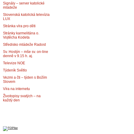
Signály – server katolické
mládeže
Slovenská katolická televízia
LUX
Stránka víra pro děti
Stránky karmelitána o.
Vojtěcha Kodeta
Středisko mládeže Radost
Sv. Hostýn – mše sv. on-line
denně v 9.15 h. aj.
Televize NOE
Týdeník Světlo
Vezmi a čti – týden s Božím
Slovem
Víra na internetu
Životopisy svatých – na
každý den