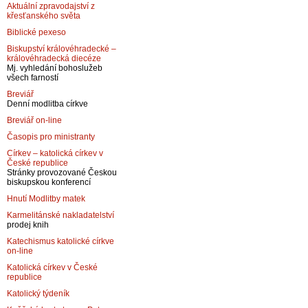
Aktuální zpravodajství z
křesťanského světa
Biblické pexeso
Biskupství královéhradecké –
královéhradecká diecéze
Mj. vyhledání bohoslužeb
všech farností
Breviář
Denní modlitba církve
Breviář on-line
Časopis pro ministranty
Církev – katolická církev v
České republice
Stránky provozované Českou
biskupskou konferencí
Hnutí Modlitby matek
Karmelitánské nakladatelství
prodej knih
Katechismus katolické církve
on-line
Katolická církev v České
republice
Katolický týdeník