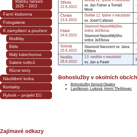
středa 12. týdne v mezidobí
Matriky farnosti
Středa
..
sv. Jan Fisher a Tomáš
1625 – 1913
22.6.2022
More
Farní klubovna
čtvrtek 12. týdne v mezidobí
Čtvrtek
..
23.6.2022
sv. Josef Cafasso
Fotogalerie
Slavnost Nejsvětějšího
K zamyšlení a poučení
srdce Ježíšova
Pátek
..
24.6.2022
Slavnost Nejsvětějšího
Modlitby
srdce Ježíšova
Sobota
Bible
Slavnost Narození sv. Jana
..
25.6.2022
Křtitele
Malý katechismus
13. neděle v mezidobí
Neděle
1
26.6.2022
sv. Jan a Pavel
Galerie světců
Různé texty
Bohoslužby v okolních obcíc
Návštěvní kniha
Bohoslužby farnost Opatov
Kontakty
Lanškroun, Luková, Horní Třešňovec
Rybník – projekt EU
Zajímavé odkazy