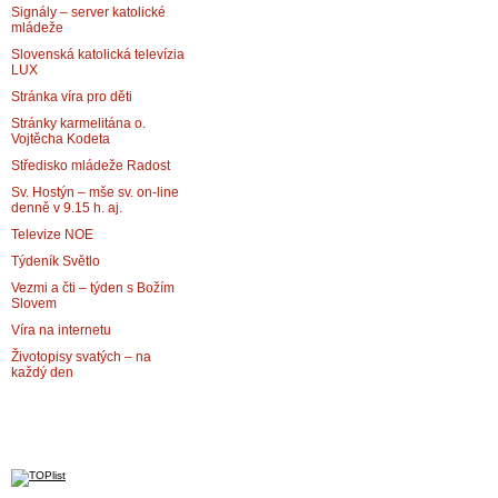
Signály – server katolické
mládeže
Slovenská katolická televízia
LUX
Stránka víra pro děti
Stránky karmelitána o.
Vojtěcha Kodeta
Středisko mládeže Radost
Sv. Hostýn – mše sv. on-line
denně v 9.15 h. aj.
Televize NOE
Týdeník Světlo
Vezmi a čti – týden s Božím
Slovem
Víra na internetu
Životopisy svatých – na
každý den