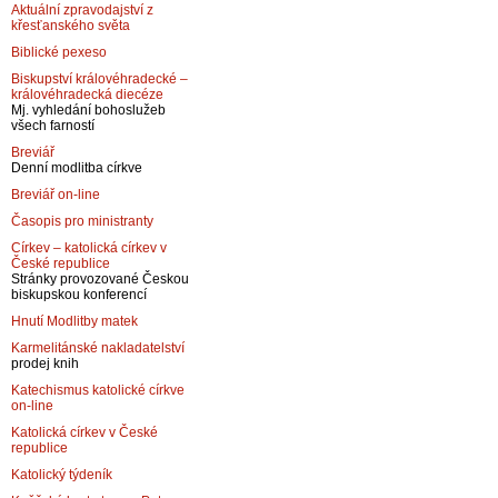
Aktuální zpravodajství z
křesťanského světa
Biblické pexeso
Biskupství královéhradecké –
královéhradecká diecéze
Mj. vyhledání bohoslužeb
všech farností
Breviář
Denní modlitba církve
Breviář on-line
Časopis pro ministranty
Církev – katolická církev v
České republice
Stránky provozované Českou
biskupskou konferencí
Hnutí Modlitby matek
Karmelitánské nakladatelství
prodej knih
Katechismus katolické církve
on-line
Katolická církev v České
republice
Katolický týdeník