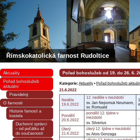
Římskokatolická farnost Rudoltice
Aktuality
Pořad bohoslužeb od 19. do 26. 6. 2
Pořad bohoslužeb
Kategorie:
Aktuality
•
Pořad bohoslužeb aktuál
aktuální
21.6.2022
Pravidelný
12. neděle v mezidobí
Neděle
1
O farnosti
sv. Jan Nepomuk Neumann,
19.6.2022
m
sv. Romuald
Historie farnosti a
pondělí 12. týdne v
kostela
Pondělí
mezidobí
..
20.6.2022
sv. Silverius
Duchovní správci
– od počátku až
úterý 12. týdne v mezidobí
Úterý
..
do současnosti
21.6.2022
sv. Alois Gonzaga