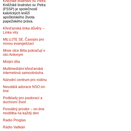
Kněžské bratrstvo sv. Petra
Kněžské bratrstvo sv. Petra
(FSSP) je společností
katolických kněží
apoštolského života
papežského práva.
Křesťanská linka důvěry –
Linka víry
MILUJTE SE. Časopis pro
novou evangelizaci
Misie otce Billa pokračují v
otci Antonym
Misijní díla
Multimediální křesťanská
internetová samoobsluha
Národní centrum pro rodinu
Neustálá adorace NSO on-
line
Podklady pro pastoraci a
duchovní život
Posvátný prostor – on-line
modlitba na každý den
Radio Proglas
Rádio Vatikán