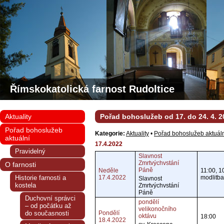
Římskokatolická farnost Rudoltice
Aktuality
Pořad bohoslužeb od 17. do 24. 4. 2
Pořad bohoslužeb
Kategorie:
Aktuality
•
Pořad bohoslužeb aktuál
aktuální
17.4.2022
Pravidelný
Slavnost
Zmrtvýchvstání
O farnosti
Páně
Neděle
11:00, 1
Historie farnosti a
17.4.2022
modlitba
Slavnost
kostela
Zmrtvýchvstání
Páně
Duchovní správci
pondělí
– od počátku až
velikonočního
do současnosti
Pondělí
oktávu
18:00
18.4.2022