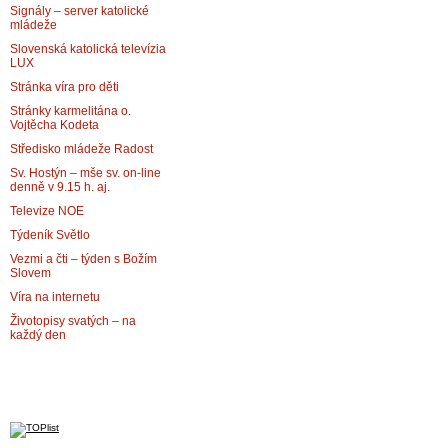
Signály – server katolické
mládeže
Slovenská katolická televízia
LUX
Stránka víra pro děti
Stránky karmelitána o.
Vojtěcha Kodeta
Středisko mládeže Radost
Sv. Hostýn – mše sv. on-line
denně v 9.15 h. aj.
Televize NOE
Týdeník Světlo
Vezmi a čti – týden s Božím
Slovem
Víra na internetu
Životopisy svatých – na
každý den