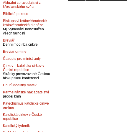
Aktuální zpravodajství z
křesťanského světa
Biblické pexeso
Biskupství královéhradecké –
královéhradecká diecéze
Mj. vyhledání bohoslužeb
všech farností
Breviář
Denní modlitba církve
Breviář on-line
Časopis pro ministranty
Církev – katolická církev v
České republice
Stránky provozované Českou
biskupskou konferencí
Hnutí Modlitby matek
Karmelitánské nakladatelství
prodej knih
Katechismus katolické církve
on-line
Katolická církev v České
republice
Katolický týdeník