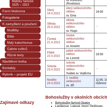
sv. Krescenc
Matriky farnosti
(Rostislav)
1625 – 1913
úterý velikonočního
Úterý
Farní klubovna
oktávu
18:00
19.4.2022
sv. Ema
Fotogalerie
středa
velikonočního
K zamyšlení a poučení
Středa
...
oktávu
20.4.2022
Modlitby
sv. Hugo
čtvrtek
Bible
velikonočního
Čtvrtek
...
oktávu
21.4.2022
Malý katechismus
sv. Anselm
Galerie světců
pátek velikonočního
Pátek
oktávu
18:00
Různé texty
22.4.2022
sv. Leonid
Návštěvní kniha
sobota
velikonočního
Sobota
Kontakty
...
oktávu
23.4.2022
Svátek sv. Vojtěcha
Rybník – projekt EU
2. neděle
Neděle
11:00, 1
velikonoční
24.4.2022
růžence
sv. Jiří
Bohoslužby v okolních obcíc
Zajímavé odkazy
Bohoslužby farnost Opatov
Lanškroun, Luková, Horní Třešňovec