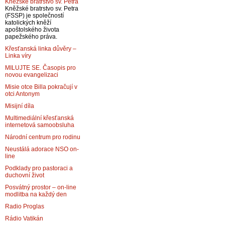
Kněžské bratrstvo sv. Petra
Kněžské bratrstvo sv. Petra
(FSSP) je společností
katolických kněží
apoštolského života
papežského práva.
Křesťanská linka důvěry –
Linka víry
MILUJTE SE. Časopis pro
novou evangelizaci
Misie otce Billa pokračují v
otci Antonym
Misijní díla
Multimediální křesťanská
internetová samoobsluha
Národní centrum pro rodinu
Neustálá adorace NSO on-
line
Podklady pro pastoraci a
duchovní život
Posvátný prostor – on-line
modlitba na každý den
Radio Proglas
Rádio Vatikán