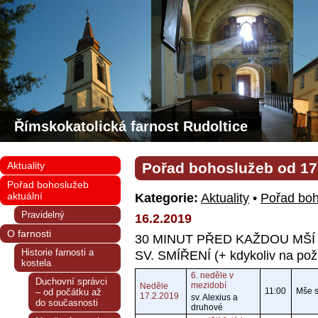
Římskokatolická farnost Rudoltice
Aktuality
Pořad bohoslužeb od 17.
Pořad bohoslužeb
aktuální
Kategorie:
Aktuality
•
Pořad boh
Pravidelný
16.2.2019
O farnosti
30 MINUT PŘED KAŽDOU MŠÍ
Historie farnosti a
SV. SMÍŘENÍ (+ kdykoliv na pož
kostela
6. neděle v
Duchovní správci
mezidobí
Neděle
11:00
Mše sv
– od počátku až
17.2.2019
sv. Alexius a
do současnosti
druhové