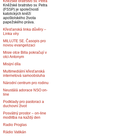
Kněžské bratrstvo sv. Petra
Kněžské bratrstvo sv. Petra
(FSSP) je společností
katolických kněží
apoštolského života
papežského práva.
Křesťanská linka důvěry –
Linka víry
MILUJTE SE. Časopis pro
novou evangelizaci
Misie otce Billa pokračují v
otci Antonym
Misijní díla
Multimediální křesťanská
internetová samoobsluha
Národní centrum pro rodinu
Neustálá adorace NSO on-
line
Podklady pro pastoraci a
duchovní život
Posvátný prostor – on-line
modlitba na každý den
Radio Proglas
Rádio Vatikán