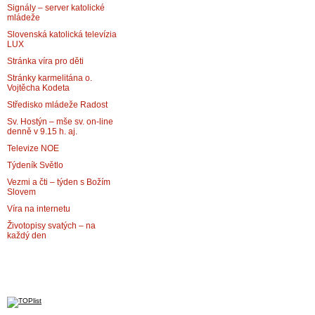
Signály – server katolické
mládeže
Slovenská katolická televízia
LUX
Stránka víra pro děti
Stránky karmelitána o.
Vojtěcha Kodeta
Středisko mládeže Radost
Sv. Hostýn – mše sv. on-line
denně v 9.15 h. aj.
Televize NOE
Týdeník Světlo
Vezmi a čti – týden s Božím
Slovem
Víra na internetu
Životopisy svatých – na
každý den