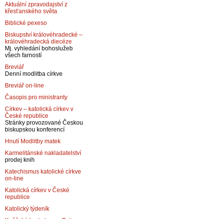
Aktuální zpravodajství z
křesťanského světa
Biblické pexeso
Biskupství královéhradecké –
královéhradecká diecéze
Mj. vyhledání bohoslužeb
všech farností
Breviář
Denní modlitba církve
Breviář on-line
Časopis pro ministranty
Církev – katolická církev v
České republice
Stránky provozované Českou
biskupskou konferencí
Hnutí Modlitby matek
Karmelitánské nakladatelství
prodej knih
Katechismus katolické církve
on-line
Katolická církev v České
republice
Katolický týdeník