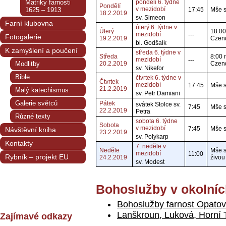
Matriky farnosti
pondělí 6. týdne
Pondělí
v mezidobí
1625 – 1913
17:45
Mše s
18.2.2019
sv. Simeon
Farní klubovna
úterý 6. týdne v
Úterý
18:00
mezidobí
---
Fotogalerie
19.2.2019
Czend
bl. Godšalk
K zamyšlení a poučení
středa 6. týdne v
Středa
8:00 
mezidobí
---
Modlitby
20.2.2019
Czend
sv. Nikefor
Bible
čtvrtek 6. týdne v
Čtvrtek
mezidobí
17:45
Mše sv
21.2.2019
Malý katechismus
sv. Petr Damiani
Galerie světců
Pátek
svátek Stolce sv.
7:45
Mše sv
22.2.2019
Petra
Různé texty
sobota 6. týdne
Sobota
v mezidobí
7:45
Mše sv
Návštěvní kniha
23.2.2019
sv. Polykarp
Kontakty
7. neděle v
Neděle
Mše sv
mezidobí
11:00
Rybník – projekt EU
24.2.2019
živou
sv. Modest
Bohoslužby v okolníc
Bohoslužby farnost Opatov
Lanškroun, Luková, Horní
Zajímavé odkazy