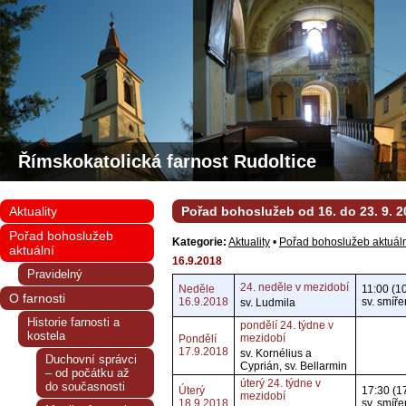
Římskokatolická farnost Rudoltice
Aktuality
Pořad bohoslužeb od 16. do 23. 9. 2
Pořad bohoslužeb
Kategorie:
Aktuality
•
Pořad bohoslužeb aktuál
aktuální
16.9.2018
Pravidelný
24. neděle v mezidobí
Neděle
11:00 (1
O farnosti
16.9.2018
sv. smíře
sv. Ludmila
Historie farnosti a
pondělí 24. týdne v
kostela
mezidobí
Pondělí
17.9.2018
sv. Kornélius a
Duchovní správci
Cyprián, sv. Bellarmin
– od počátku až
úterý 24. týdne v
do současnosti
Úterý
17:30 (1
mezidobí
18.9.2018
sv. smíře