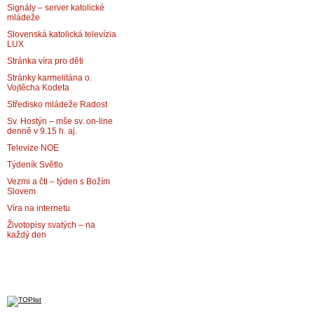
Signály – server katolické
mládeže
Slovenská katolická televízia
LUX
Stránka víra pro děti
Stránky karmelitána o.
Vojtěcha Kodeta
Středisko mládeže Radost
Sv. Hostýn – mše sv. on-line
denně v 9.15 h. aj.
Televize NOE
Týdeník Světlo
Vezmi a čti – týden s Božím
Slovem
Víra na internetu
Životopisy svatých – na
každý den