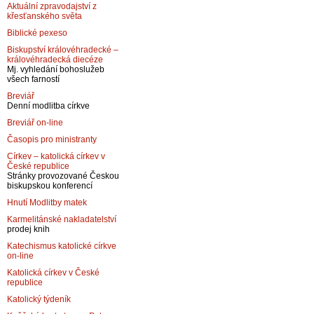
Aktuální zpravodajství z
křesťanského světa
Biblické pexeso
Biskupství královéhradecké –
královéhradecká diecéze
Mj. vyhledání bohoslužeb
všech farností
Breviář
Denní modlitba církve
Breviář on-line
Časopis pro ministranty
Církev – katolická církev v
České republice
Stránky provozované Českou
biskupskou konferencí
Hnutí Modlitby matek
Karmelitánské nakladatelství
prodej knih
Katechismus katolické církve
on-line
Katolická církev v České
republice
Katolický týdeník