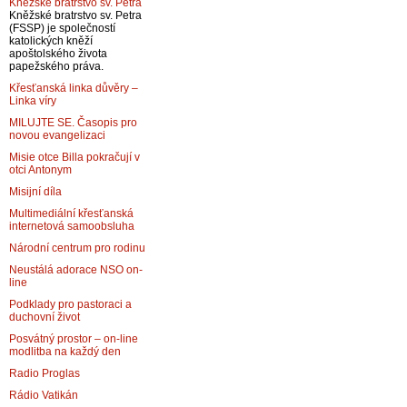
Kněžské bratrstvo sv. Petra
Kněžské bratrstvo sv. Petra
(FSSP) je společností
katolických kněží
apoštolského života
papežského práva.
Křesťanská linka důvěry –
Linka víry
MILUJTE SE. Časopis pro
novou evangelizaci
Misie otce Billa pokračují v
otci Antonym
Misijní díla
Multimediální křesťanská
internetová samoobsluha
Národní centrum pro rodinu
Neustálá adorace NSO on-
line
Podklady pro pastoraci a
duchovní život
Posvátný prostor – on-line
modlitba na každý den
Radio Proglas
Rádio Vatikán