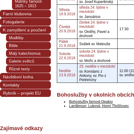
Matriky farnosti
sv. Josef Kupertinský
1625 – 1913
středa 24. týdne v
Středa
mezidobí
Farní klubovna
19.9.2018
sv. Januárius
Fotogalerie
čtvrtek 24. týdne v
mezidobí
Čtvrtek
17:30
K zamyšlení a poučení
20.9.2018
sv. Ondřej, Pavel a
druhové
Modlitby
Pátek
Svátek sv. Matouše
Bible
21.9.2018
sobota 24. týdne v
Malý katechismus
Sobota
mezidobí
22.9.2018
sv. Mořic a druhové
Galerie světců
25. neděle v mezidobí
Různé texty
Neděle
11:00 (1
sv. Konstanc z
23.9.2018
sv. smíře
Ankony, sv. Pio z
Návštěvní kniha
Pietrelciny
Kontakty
Rybník – projekt EU
Bohoslužby v okolních obcíc
Bohoslužby farnost Opatov
Lanškroun, Luková, Horní Třešňovec
Zajímavé odkazy