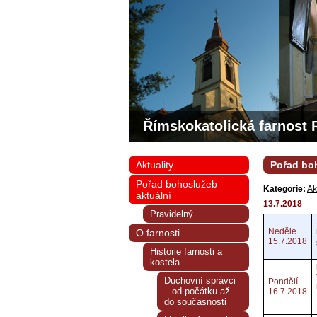
Římskokatolická farnost 
Aktuality
Pořad boh
Pořad bohoslužeb
Kategorie:
Ak
aktuální
13.7.2018
Pravidelný
Neděle
O farnosti
15.7.2018
Historie farnosti a
kostela
Duchovní správci
Pondělí
– od počátku až
16.7.2018
do současnosti