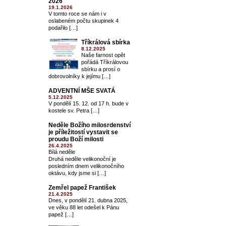
2026
19.1.2026
V tomto roce se nám i v
oslabeném počtu skupinek 4
podařilo […]
Tříkrálová sbírka
8.12.2025
Naše farnost opět
pořádá Tříkrálovou
sbírku a prosí o
dobrovolníky k jejímu […]
ADVENTNÍ MŠE SVATÁ
5.12.2025
V pondělí 15. 12. od 17 h. bude v
kostele sv. Petra […]
Neděle Božího milosrdenství
je příležitostí vystavit se
proudu Boží milosti
26.4.2025
Bílá neděle
Druhá neděle velikonoční je
posledním dnem velikonočního
oktávu, kdy jsme si […]
Zemřel papež František
21.4.2025
Dnes, v pondělí 21. dubna 2025,
ve věku 88 let odešel k Pánu
papež […]