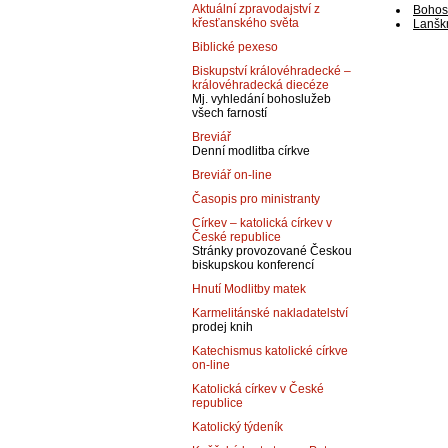
Aktuální zpravodajství z
Bohos
křesťanského světa
Lanšk
Biblické pexeso
Biskupství královéhradecké –
královéhradecká diecéze
Mj. vyhledání bohoslužeb
všech farností
Breviář
Denní modlitba církve
Breviář on-line
Časopis pro ministranty
Církev – katolická církev v
České republice
Stránky provozované Českou
biskupskou konferencí
Hnutí Modlitby matek
Karmelitánské nakladatelství
prodej knih
Katechismus katolické církve
on-line
Katolická církev v České
republice
Katolický týdeník