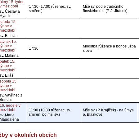
úterý 15. týdne
v mezidobí
17:30 (17:00 růženec, sv.
Mše sv. podle tradičního
smíření)
římského ritu (P. J. Jirásek)
sv. Česlav a
Hyacint
středa 15.
týdne v
mezidobí
sv. Emilián
čtvrtek 15.
týdne v
Modlitba růžence a bohoslužba
17:30
mezidobí
slova
sv. Makrina
pátek 15.
týdne v
mezidobí
sv. Eliáš
sobota 15.
týdne v
mezidobí
sv. Vavřinec z
Brindisi
16. neděle v
mezidobí
11:00 (10.30 růženec, sv.
Mše sv. (P. Krajíček) - na úmysl
smíření po mši sv.)
p. Blažkové
sv. Marie
Magdaléna
by v okolních obcích