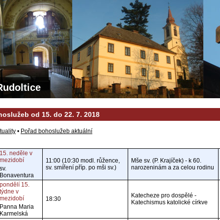
Rudoltice
oslužeb od 15. do 22. 7. 2018
tuality
•
Pořad bohoslužeb aktuální
15. neděle v
mezidobí
11:00 (10:30 modl. růžence,
Mše sv. (P. Krajíček) - k 60.
sv. smíření příp. po mši sv.)
narozeninám a za celou rodinu
sv.
Bonaventura
pondělí 15.
týdne v
Katecheze pro dospělé -
mezidobí
18:30
Katechismus katolické církve
Panna Maria
Karmelská