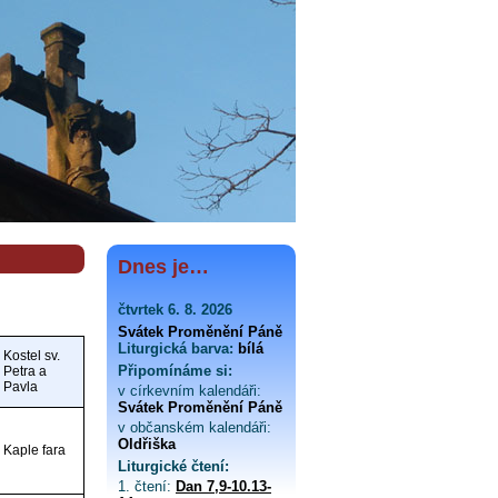
Dnes je…
čtvrtek 6. 8. 2026
Svátek Proměnění Páně
Liturgická barva:
bílá
Kostel sv.
Připomínáme si:
Petra a
Pavla
v církevním kalendáři:
Svátek Proměnění Páně
v občanském kalendáři:
Oldřiška
Kaple fara
Liturgické čtení:
1. čtení:
Dan 7,9-10.13-