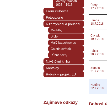
Matriky farnosti
1625 – 1913
Úterý
17.7.2018
Farní klubovna
Fotogalerie
Středa
K zamyšlení a poučení
18.7.2018
Modlitby
Čtvrtek
Bible
19.7.2018
Malý katechismus
Galerie světců
Pátek
20.7.2018
Různé texty
Návštěvní kniha
Kontakty
Sobota
21.7.2018
Rybník – projekt EU
Neděle
22.7.2018
Zajímavé odkazy
Bohosluž