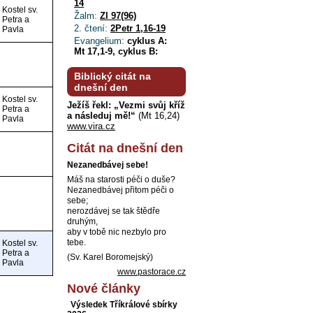
14
Kostel sv.
Žalm:
Zl 97(96)
Petra a
2. čtení:
2Petr 1,16-19
Pavla
Evangelium:
cyklus A:
Mt 17,1-9, cyklus B:
Biblický citát na
dnešní den
Kostel sv.
Ježíš řekl: „Vezmi svůj kříž
Petra a
a následuj mě!“
(Mt 16,24)
Pavla
www.vira.cz
Citát na dnešní den
Nezanedbávej sebe!
Máš na starosti péči o duše?
Nezanedbávej přitom péči o
sebe;
nerozdávej se tak štědře
druhým,
aby v tobě nic nezbylo pro
tebe.
Kostel sv.
Petra a
(Sv. Karel Boromejský)
Pavla
www.pastorace.cz
Nové články
Výsledek Tříkrálové sbírky