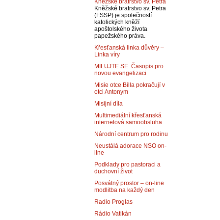
Kněžské bratrstvo sv. Petra
Kněžské bratrstvo sv. Petra
(FSSP) je společností
katolických kněží
apoštolského života
papežského práva.
Křesťanská linka důvěry –
Linka víry
MILUJTE SE. Časopis pro
novou evangelizaci
Misie otce Billa pokračují v
otci Antonym
Misijní díla
Multimediální křesťanská
internetová samoobsluha
Národní centrum pro rodinu
Neustálá adorace NSO on-
line
Podklady pro pastoraci a
duchovní život
Posvátný prostor – on-line
modlitba na každý den
Radio Proglas
Rádio Vatikán