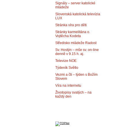
Signály – server katolické
mládeže
Slovenská katolická televízia
LUX
Stránka víra pro děti
Stránky karmelitána o.
Vojtěcha Kodeta
Středisko mládeže Radost
Sv. Hostýn – mše sv. on-line
denně v 9.15 h. aj.
Televize NOE
Týdeník Světlo
Vezmi a čti – týden s Božím
Slovem
Víra na internetu
Životopisy svatých – na
každý den