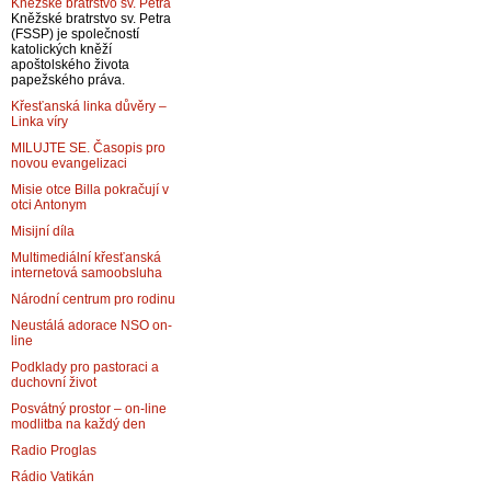
Kněžské bratrstvo sv. Petra
Kněžské bratrstvo sv. Petra
(FSSP) je společností
katolických kněží
apoštolského života
papežského práva.
Křesťanská linka důvěry –
Linka víry
MILUJTE SE. Časopis pro
novou evangelizaci
Misie otce Billa pokračují v
otci Antonym
Misijní díla
Multimediální křesťanská
internetová samoobsluha
Národní centrum pro rodinu
Neustálá adorace NSO on-
line
Podklady pro pastoraci a
duchovní život
Posvátný prostor – on-line
modlitba na každý den
Radio Proglas
Rádio Vatikán