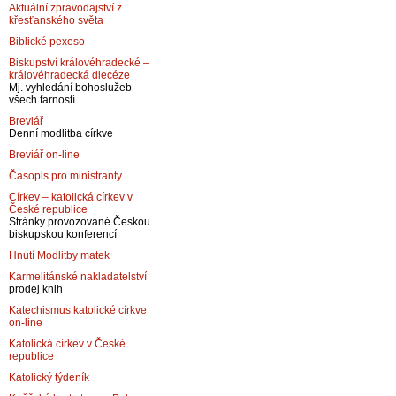
Aktuální zpravodajství z
křesťanského světa
Biblické pexeso
Biskupství královéhradecké –
královéhradecká diecéze
Mj. vyhledání bohoslužeb
všech farností
Breviář
Denní modlitba církve
Breviář on-line
Časopis pro ministranty
Církev – katolická církev v
České republice
Stránky provozované Českou
biskupskou konferencí
Hnutí Modlitby matek
Karmelitánské nakladatelství
prodej knih
Katechismus katolické církve
on-line
Katolická církev v České
republice
Katolický týdeník