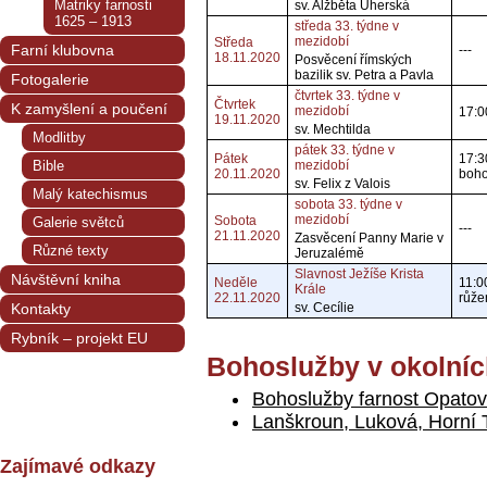
Matriky farnosti
sv. Alžběta Uherská
1625 – 1913
středa 33. týdne v
mezidobí
Středa
Farní klubovna
---
18.11.2020
Posvěcení římských
bazilik sv. Petra a Pavla
Fotogalerie
čtvrtek 33. týdne v
Čtvrtek
K zamyšlení a poučení
mezidobí
17:0
19.11.2020
sv. Mechtilda
Modlitby
pátek 33. týdne v
Pátek
17:3
Bible
mezidobí
20.11.2020
boho
sv. Felix z Valois
Malý katechismus
sobota 33. týdne v
mezidobí
Sobota
Galerie světců
---
21.11.2020
Zasvěcení Panny Marie v
Různé texty
Jeruzalémě
Slavnost Ježíše Krista
Návštěvní kniha
Neděle
11:0
Krále
22.11.2020
růže
Kontakty
sv. Cecílie
Rybník – projekt EU
Bohoslužby v okolníc
Bohoslužby farnost Opatov
Lanškroun, Luková, Horní
Zajímavé odkazy