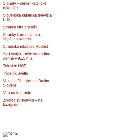
Signály – server katolické
mládeže
Slovenská katolická televízia
LUX
Stránka víra pro děti
Stránky karmelitána o.
Vojtěcha Kodeta
Středisko mládeže Radost
Sv. Hostýn – mše sv. on-line
denně v 9.15 h. aj.
Televize NOE
Týdeník Světlo
Vezmi a čti – týden s Božím
Slovem
Víra na internetu
Životopisy svatých – na
každý den