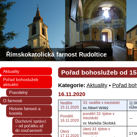
Římskokatolická farnost Rudoltice
Aktuality
Pořad bohoslužeb od 15.
Pořad bohoslužeb
aktuální
Kategorie:
Aktuality
•
Pořad boh
Pravidelný
16.11.2020
O farnosti
33. neděle v mezidobí
Neděle
11:0
15.11.2020
růže
sv. Albert Veliký
Historie farnosti a
kostela
pondělí 33. týdne v
Pondělí
mezidobí
---
16.11.2020
Duchovní správci
sv. Markéta Skotská
– od počátku až
úterý 33. týdne v
do současnosti
Úterý
mezidobí
17:0
17.11.2020