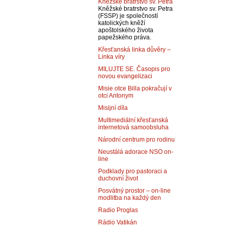
Kněžské bratrstvo sv. Petra
Kněžské bratrstvo sv. Petra
(FSSP) je společností
katolických kněží
apoštolského života
papežského práva.
Křesťanská linka důvěry –
Linka víry
MILUJTE SE. Časopis pro
novou evangelizaci
Misie otce Billa pokračují v
otci Antonym
Misijní díla
Multimediální křesťanská
internetová samoobsluha
Národní centrum pro rodinu
Neustálá adorace NSO on-
line
Podklady pro pastoraci a
duchovní život
Posvátný prostor – on-line
modlitba na každý den
Radio Proglas
Rádio Vatikán