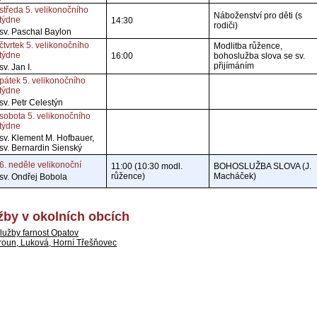
středa 5. velikonočního
Náboženství pro děti (s
týdne
14:30
rodiči)
sv. Paschal Baylon
čtvrtek 5. velikonočního
Modlitba růžence,
týdne
16:00
bohoslužba slova se sv.
přijímáním
sv. Jan I.
pátek 5. velikonočního
týdne
sv. Petr Celestýn
sobota 5. velikonočního
týdne
sv. Klement M. Hofbauer,
sv. Bernardin Sienský
6. neděle velikonoční
11:00 (10:30 modl.
BOHOSLUŽBA SLOVA (J.
růžence)
Macháček)
sv. Ondřej Bobola
by v okolních obcích
lužby farnost Opatov
roun, Luková, Horní Třešňovec