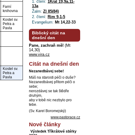
1. čtení:
1Kral 19,9a.11-
13a
Farní
knihovna
Žalm:
Zl 85(84)
2. čtení:
Rim 9,1-5
Kostel sv.
Evangelium:
Mt 14,22-33
Petra a
Pavla
Biblický citát na
dnešní den
Pane, zachraň mě!
(Mt
14,30)
www.vira.cz
Citát na dnešní den
Kostel sv.
Nezanedbávej sebe!
Petra a
Pavla
Máš na starosti péči o duše?
Nezanedbávej přitom péči o
sebe;
nerozdávej se tak štědře
druhým,
aby v tobě nic nezbylo pro
tebe.
(Sv. Karel Boromejský)
www.pastorace.cz
Nové články
Výsledek Tříkrálové sbírky