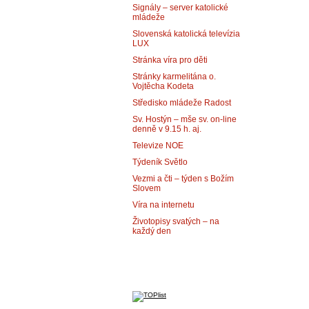
Signály – server katolické
mládeže
Slovenská katolická televízia
LUX
Stránka víra pro děti
Stránky karmelitána o.
Vojtěcha Kodeta
Středisko mládeže Radost
Sv. Hostýn – mše sv. on-line
denně v 9.15 h. aj.
Televize NOE
Týdeník Světlo
Vezmi a čti – týden s Božím
Slovem
Víra na internetu
Životopisy svatých – na
každý den