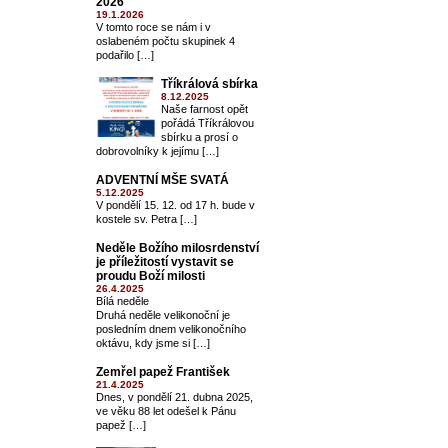
2026
19.1.2026
V tomto roce se nám i v
oslabeném počtu skupinek 4
podařilo […]
Tříkrálová sbírka
8.12.2025
Naše farnost opět
pořádá Tříkrálovou
sbírku a prosí o
dobrovolníky k jejímu […]
ADVENTNÍ MŠE SVATÁ
5.12.2025
V pondělí 15. 12. od 17 h. bude v
kostele sv. Petra […]
Neděle Božího milosrdenství
je příležitostí vystavit se
proudu Boží milosti
26.4.2025
Bílá neděle
Druhá neděle velikonoční je
posledním dnem velikonočního
oktávu, kdy jsme si […]
Zemřel papež František
21.4.2025
Dnes, v pondělí 21. dubna 2025,
ve věku 88 let odešel k Pánu
papež […]