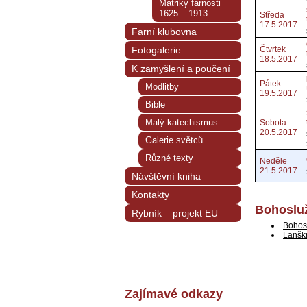
Matriky farnosti
1625 – 1913
Středa
17.5.2017
Farní klubovna
Fotogalerie
Čtvrtek
18.5.2017
K zamyšlení a poučení
Pátek
Modlitby
19.5.2017
Bible
Malý katechismus
Sobota
20.5.2017
Galerie světců
Různé texty
Neděle
21.5.2017
Návštěvní kniha
Kontakty
Bohosluž
Rybník – projekt EU
Bohos
Lanšk
Zajímavé odkazy