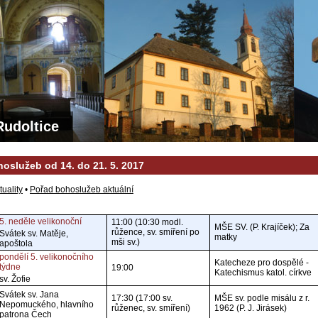
Rudoltice
oslužeb od 14. do 21. 5. 2017
tuality
•
Pořad bohoslužeb aktuální
5. neděle velikonoční
11:00 (10:30 modl.
MŠE SV. (P. Krajíček); Za
růžence, sv. smíření po
Svátek sv. Matěje,
matky
mši sv.)
apoštola
pondělí 5. velikonočního
Katecheze pro dospělé -
týdne
19:00
Katechismus katol. církve
sv. Žofie
Svátek sv. Jana
17:30 (17:00 sv.
MŠE sv. podle misálu z r.
Nepomuckého, hlavního
růženec, sv. smíření)
1962 (P. J. Jirásek)
patrona Čech