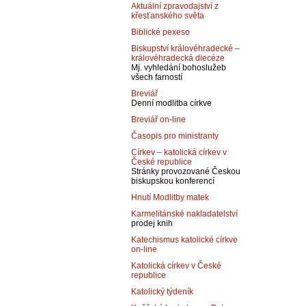
Aktuální zpravodajství z
křesťanského světa
Biblické pexeso
Biskupství královéhradecké –
královéhradecká diecéze
Mj. vyhledání bohoslužeb
všech farností
Breviář
Denní modlitba církve
Breviář on-line
Časopis pro ministranty
Církev – katolická církev v
České republice
Stránky provozované Českou
biskupskou konferencí
Hnutí Modlitby matek
Karmelitánské nakladatelství
prodej knih
Katechismus katolické církve
on-line
Katolická církev v České
republice
Katolický týdeník