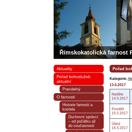
Římskokatolická farnost 
Aktuality
Pořad boh
Pořad bohoslužeb
Kategorie:
Ak
aktuální
13.5.2017
Pravidelný
Neděle
O farnosti
14.5.2017
Historie farnosti a
kostela
Pondělí
15.5.2017
Duchovní správci
– od počátku až
Úterý
do současnosti
16.5.2017