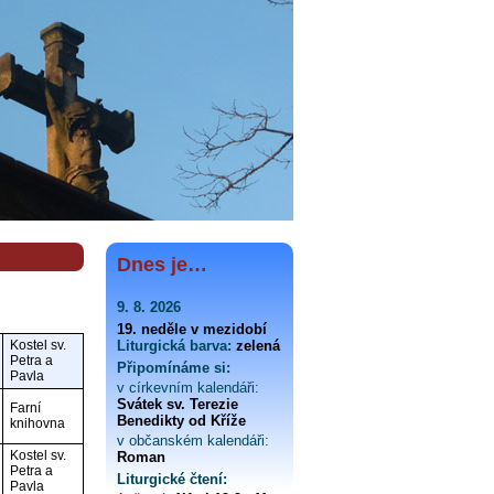
Dnes je…
9. 8. 2026
19. neděle v mezidobí
Kostel sv.
Liturgická barva:
zelená
Petra a
Připomínáme si:
Pavla
v církevním kalendáři:
Svátek sv. Terezie
Farní
Benedikty od Kříže
knihovna
v občanském kalendáři:
Kostel sv.
Roman
Petra a
Liturgické čtení:
Pavla