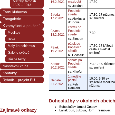
Matriky farnosti
mezidobí
16.2.2021
17:30
1625 – 1913
sv. Juliána
Popeleční
Farní klubovna
středa
Středa
17:30, 17 růženec
17.2.2021
sv. smíření
Fotogalerie
sv. Alexius a
druhové
K zamyšlení a poučení
čtvrtek po
Popeleční
Čtvrtek
Modlitby
7:30
středě
18.2.2021
sv. Simeon
Bible
pátek po
Malý katechismus
17:30, 17 křížová
Popeleční
Pátek
cesta a svátost
středě
19.2.2021
Galerie světců
smíření
bl. Godšalk
Různé texty
sobota po
Popeleční
Sobota
7:30; 7:00 růženec
Návštěvní kniha
středě
20.2.2021
sv. smíření
sv. Nikefor
Kontakty
1. neděle
10:00, 9:30 sv.
Rybník – projekt EU
postní
Neděle
smíření a modlitba
21.2.2021
sv. Petr
růžence
Damiani
Bohoslužby v okolních obcíc
Bohoslužby farnost Opatov
Zajímavé odkazy
Lanškroun, Luková, Horní Třešňovec