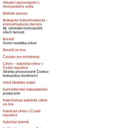
Aktuální zpravodajství z
křesťanského světa
Biblické pexeso
Biskupství královéhradecké –
královéhradecká diecéze
Mj. vyhledání bohoslužeb
všech farností
Breviář
Denní modlitba církve
Breviář on-line
Časopis pro ministranty
Církev – katolická církev v
České republice
Stránky provozované Českou
biskupskou konferencí
Hnutí Modlitby matek
Karmelitánské nakladatelství
prodej knih
Katechismus katolické církve
on-line
Katolická církev v České
republice
Katolický týdeník