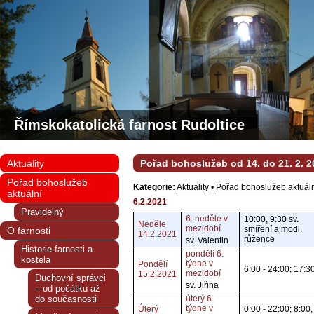
Římskokatolická farnost Rudoltice
Aktuality
Pořad bohoslužeb od 14. do 21. 2. 2
Pořad bohoslužeb
Kategorie:
Aktuality
•
Pořad bohoslužeb aktuál
aktuální
6.2.2021
Pravidelný
6. neděle v
10:00, 9:30 sv.
Neděle
mezidobí
smíření a modl.
O farnosti
14.2.2021
růžence
sv. Valentin
Historie farnosti a
pondělí 6.
kostela
týdne v
Pondělí
6:00 - 24:00; 17:3
mezidobí
15.2.2021
Duchovní správci
sv. Jiřina
– od počátku až
do současnosti
úterý 6.
týdne v
Úterý
0:00 - 22:00; 8:00,