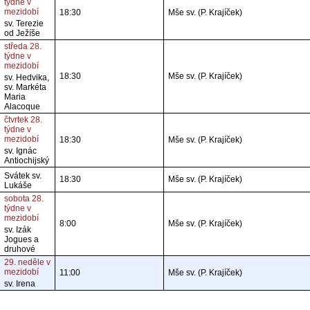
týdne v
mezidobí
18:30
Mše sv. (P. Krajíček)
sv. Terezie
od Ježíše
středa 28.
týdne v
mezidobí
18:30
Mše sv. (P. Krajíček)
sv. Hedvika,
sv. Markéta
Maria
Alacoque
čtvrtek 28.
týdne v
mezidobí
18:30
Mše sv. (P. Krajíček)
sv. Ignác
Antiochijský
Svátek sv.
18:30
Mše sv. (P. Krajíček)
Lukáše
sobota 28.
týdne v
mezidobí
8:00
Mše sv. (P. Krajíček)
sv. Izák
Jogues a
druhové
29. neděle v
mezidobí
11:00
Mše sv. (P. Krajíček)
sv. Irena