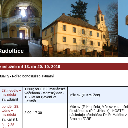
Rudoltice
oslužeb od 13. do 20. 10. 2019
tuality
•
Pořad bohoslužeb aktuální
11:00; od 10:30 mariánské
28. neděle v
večeřadlo - fatimský den -
mezidobí
Mše sv. (P. Krajíček)
102 let od zjevení ve
sv. Eduard
Fatimě!
pondělí 28.
Mše sv. (P. Krajíček); Mše sv. v tradičn
týdne v
římském ritu (P. J. Jirásek) - KOSTEL,
8:00; 17:30
mezidobí
následuje přednáška Dr. R. Malého z
Brna na FAŘE
sv. Kalist I.
úterý 28.