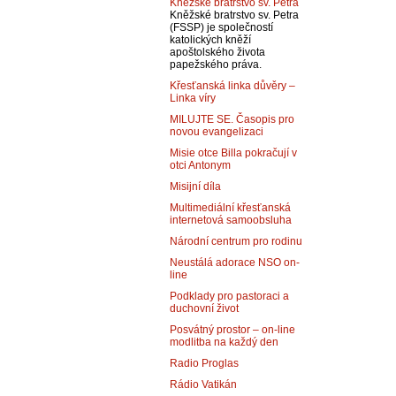
Kněžské bratrstvo sv. Petra
Kněžské bratrstvo sv. Petra
(FSSP) je společností
katolických kněží
apoštolského života
papežského práva.
Křesťanská linka důvěry –
Linka víry
MILUJTE SE. Časopis pro
novou evangelizaci
Misie otce Billa pokračují v
otci Antonym
Misijní díla
Multimediální křesťanská
internetová samoobsluha
Národní centrum pro rodinu
Neustálá adorace NSO on-
line
Podklady pro pastoraci a
duchovní život
Posvátný prostor – on-line
modlitba na každý den
Radio Proglas
Rádio Vatikán