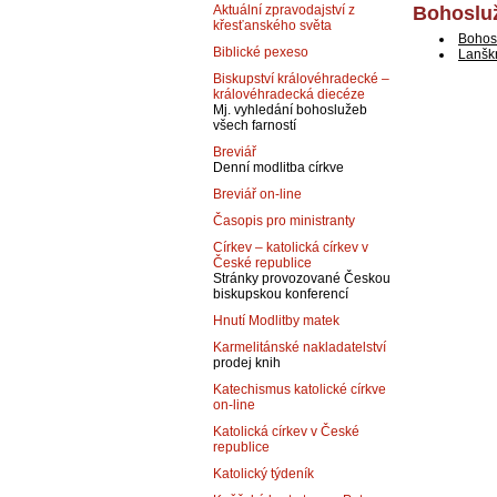
Bohosluž
Aktuální zpravodajství z
křesťanského světa
Bohos
Biblické pexeso
Lanšk
Biskupství královéhradecké –
královéhradecká diecéze
Mj. vyhledání bohoslužeb
všech farností
Breviář
Denní modlitba církve
Breviář on-line
Časopis pro ministranty
Církev – katolická církev v
České republice
Stránky provozované Českou
biskupskou konferencí
Hnutí Modlitby matek
Karmelitánské nakladatelství
prodej knih
Katechismus katolické církve
on-line
Katolická církev v České
republice
Katolický týdeník