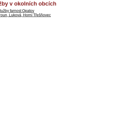
by v okolních obcích
lužby farnost Opatov
roun, Luková, Horní Třešňovec