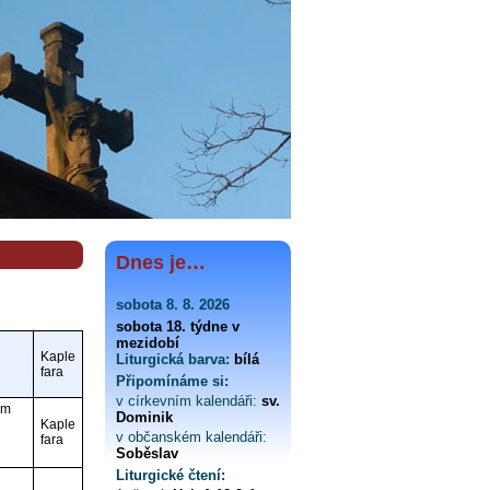
Dnes je…
sobota 8. 8. 2026
sobota 18. týdne v
mezidobí
Kaple
Liturgická barva:
bílá
fara
Připomínáme si:
v církevním kalendáři:
sv.
ím
Dominik
Kaple
v občanském kalendáři:
fara
Soběslav
Liturgické čtení: