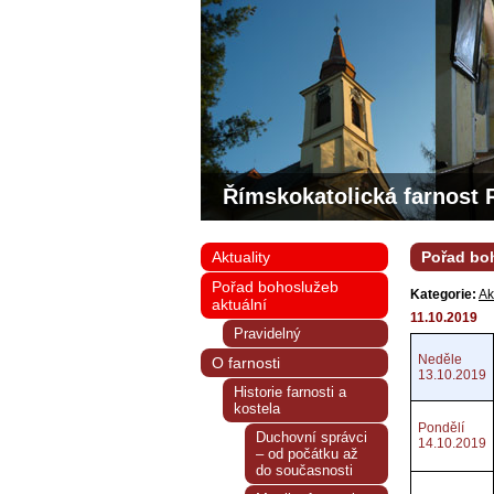
Římskokatolická farnost 
Aktuality
Pořad boh
Pořad bohoslužeb
Kategorie:
Ak
aktuální
11.10.2019
Pravidelný
Neděle
O farnosti
13.10.2019
Historie farnosti a
kostela
Pondělí
Duchovní správci
14.10.2019
– od počátku až
do současnosti