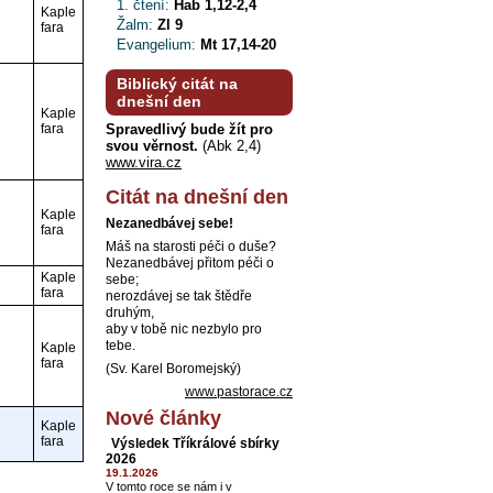
1. čtení:
Hab 1,12-2,4
Kaple
Žalm:
Zl 9
fara
Evangelium:
Mt 17,14-20
Biblický citát na
dnešní den
Kaple
fara
Spravedlivý bude žít pro
svou věrnost.
(Abk 2,4)
www.vira.cz
Citát na dnešní den
Kaple
Nezanedbávej sebe!
fara
Máš na starosti péči o duše?
Nezanedbávej přitom péči o
Kaple
sebe;
fara
nerozdávej se tak štědře
druhým,
aby v tobě nic nezbylo pro
tebe.
Kaple
fara
(Sv. Karel Boromejský)
www.pastorace.cz
Nové články
Kaple
fara
Výsledek Tříkrálové sbírky
2026
19.1.2026
V tomto roce se nám i v