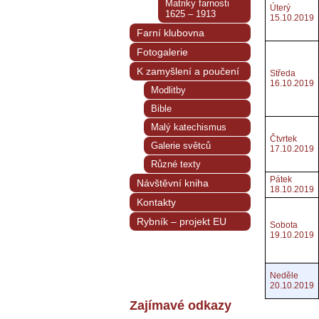
Matriky farnosti
Úterý
1625 – 1913
15.10.2019
Farní klubovna
Fotogalerie
K zamyšlení a poučení
Středa
16.10.2019
Modlitby
Bible
Malý katechismus
Čtvrtek
Galerie světců
17.10.2019
Různé texty
Pátek
Návštěvní kniha
18.10.2019
Kontakty
Rybník – projekt EU
Sobota
19.10.2019
Neděle
20.10.2019
Zajímavé odkazy