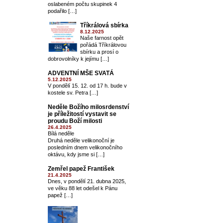
oslabeném počtu skupinek 4
podařilo […]
Tříkrálová sbírka
8.12.2025
Naše farnost opět
pořádá Tříkrálovou
sbírku a prosí o
dobrovolníky k jejímu […]
ADVENTNÍ MŠE SVATÁ
5.12.2025
V pondělí 15. 12. od 17 h. bude v
kostele sv. Petra […]
Neděle Božího milosrdenství
je příležitostí vystavit se
proudu Boží milosti
26.4.2025
Bílá neděle
Druhá neděle velikonoční je
posledním dnem velikonočního
oktávu, kdy jsme si […]
Zemřel papež František
21.4.2025
Dnes, v pondělí 21. dubna 2025,
ve věku 88 let odešel k Pánu
papež […]