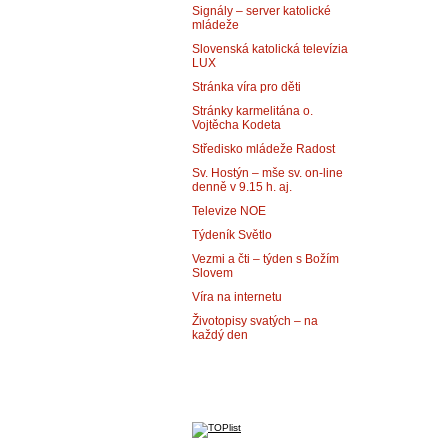
Signály – server katolické
mládeže
Slovenská katolická televízia
LUX
Stránka víra pro děti
Stránky karmelitána o.
Vojtěcha Kodeta
Středisko mládeže Radost
Sv. Hostýn – mše sv. on-line
denně v 9.15 h. aj.
Televize NOE
Týdeník Světlo
Vezmi a čti – týden s Božím
Slovem
Víra na internetu
Životopisy svatých – na
každý den