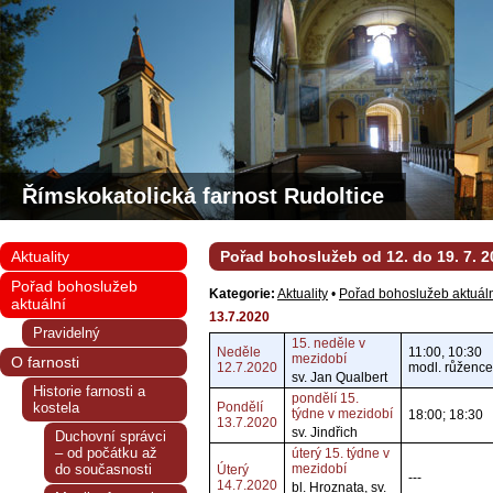
Římskokatolická farnost Rudoltice
Aktuality
Pořad bohoslužeb od 12. do 19. 7. 2
Pořad bohoslužeb
Kategorie:
Aktuality
•
Pořad bohoslužeb aktuál
aktuální
13.7.2020
Pravidelný
15. neděle v
Neděle
11:00, 10:30
mezidobí
O farnosti
12.7.2020
modl. růžence
sv. Jan Qualbert
Historie farnosti a
pondělí 15.
kostela
Pondělí
týdne v mezidobí
18:00; 18:30
13.7.2020
sv. Jindřich
Duchovní správci
– od počátku až
úterý 15. týdne v
do současnosti
mezidobí
Úterý
---
14.7.2020
bl. Hroznata, sv.