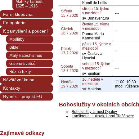
Matriky farnosti
Kamil de Lellis
1625 – 1913
středa 15. týdne
Středa
v mezidobí
---
Farní klubovna
15.7.2020
sv. Bonaventura
Fotogalerie
čtvrtek 15. týdne
v mezidobí
Čtvrtek
K zamyšlení a poučení
---
16.7.2020
Panna Maria
Karmelská
Modlitby
pátek 15. týdne v
Bible
mezidobí
Pátek
---
17.7.2020
sv. Česlav a
Malý katechismus
Hyacint
Galerie světců
sobota 15. týdne
Sobota
v mezidobí
---
18.7.2020
Různé texty
sv. Emilián
Návštěvní kniha
16. neděle v
Neděle
11:00, 10:30
mezidobí
19.7.2020
modl. růžence
Kontakty
sv. Makrina
Rybník – projekt EU
Bohoslužby v okolních obcíc
Bohoslužby farnost Opatov
Lanškroun, Luková, Horní Třešňovec
Zajímavé odkazy