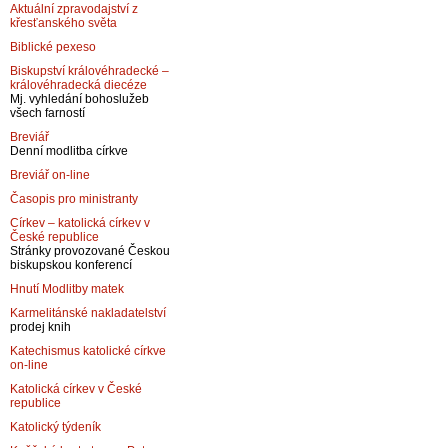
Aktuální zpravodajství z
křesťanského světa
Biblické pexeso
Biskupství královéhradecké –
královéhradecká diecéze
Mj. vyhledání bohoslužeb
všech farností
Breviář
Denní modlitba církve
Breviář on-line
Časopis pro ministranty
Církev – katolická církev v
České republice
Stránky provozované Českou
biskupskou konferencí
Hnutí Modlitby matek
Karmelitánské nakladatelství
prodej knih
Katechismus katolické církve
on-line
Katolická církev v České
republice
Katolický týdeník