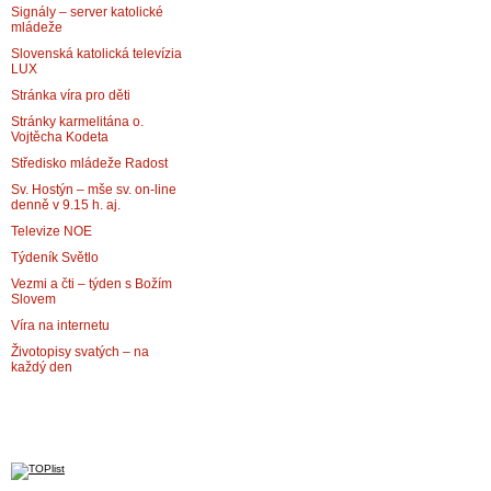
Signály – server katolické
mládeže
Slovenská katolická televízia
LUX
Stránka víra pro děti
Stránky karmelitána o.
Vojtěcha Kodeta
Středisko mládeže Radost
Sv. Hostýn – mše sv. on-line
denně v 9.15 h. aj.
Televize NOE
Týdeník Světlo
Vezmi a čti – týden s Božím
Slovem
Víra na internetu
Životopisy svatých – na
každý den