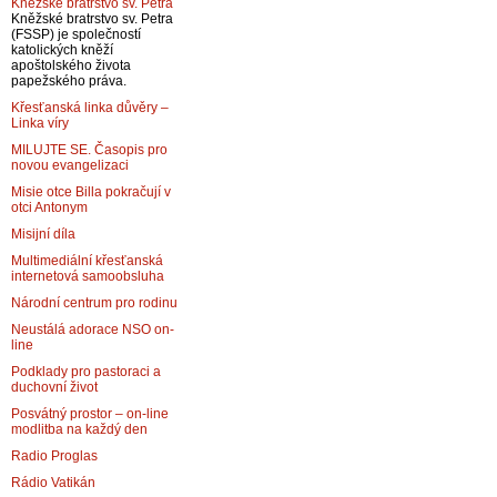
Kněžské bratrstvo sv. Petra
Kněžské bratrstvo sv. Petra
(FSSP) je společností
katolických kněží
apoštolského života
papežského práva.
Křesťanská linka důvěry –
Linka víry
MILUJTE SE. Časopis pro
novou evangelizaci
Misie otce Billa pokračují v
otci Antonym
Misijní díla
Multimediální křesťanská
internetová samoobsluha
Národní centrum pro rodinu
Neustálá adorace NSO on-
line
Podklady pro pastoraci a
duchovní život
Posvátný prostor – on-line
modlitba na každý den
Radio Proglas
Rádio Vatikán