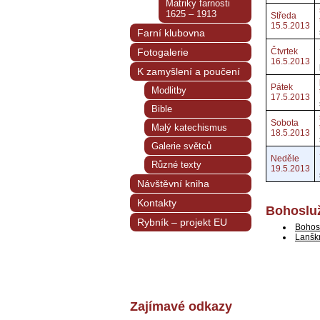
Matriky farnosti
1625 – 1913
Středa
15.5.2013
Farní klubovna
Fotogalerie
Čtvrtek
16.5.2013
K zamyšlení a poučení
Pátek
Modlitby
17.5.2013
Bible
Sobota
Malý katechismus
18.5.2013
Galerie světců
Neděle
Různé texty
19.5.2013
Návštěvní kniha
Kontakty
Bohosluž
Rybník – projekt EU
Bohos
Lanšk
Zajímavé odkazy