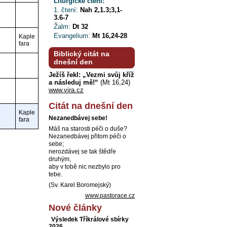
Liturgické čtení:
1. čtení:
Nah 2,1.3;3,1-
3.6-7
Žalm:
Dt 32
Evangelium:
Mt 16,24-28
Kaple
fara
Biblický citát na
dnešní den
Ježíš řekl: „Vezmi svůj kříž
a následuj mě!“
(Mt 16,24)
www.vira.cz
Citát na dnešní den
Kaple
Nezanedbávej sebe!
fara
Máš na starosti péči o duše?
Nezanedbávej přitom péči o
sebe;
nerozdávej se tak štědře
druhým,
aby v tobě nic nezbylo pro
tebe.
(Sv. Karel Boromejský)
www.pastorace.cz
Nové články
Výsledek Tříkrálové sbírky
2026