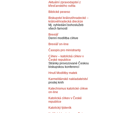
Aktuální zpravodajství z
křesťanského světa
Biblické pexeso
Biskupství královéhradecké –
královéhradecká diecéze
Mj. vyhledání bohoslužeb
všech farností
Breviář
Denní modlitba církve
Breviář on-line
Časopis pro ministranty
Církev – katolická církev v
České republice
Stránky provozované Českou
biskupskou konferencí
Hnutí Modlitby matek
Karmelitánské nakladatelství
prodej knih
Katechismus katolické církve
on-line
Katolická církev v České
republice
Katolický týdeník