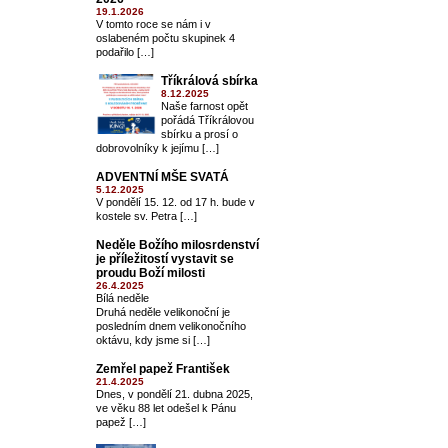
19.1.2026
V tomto roce se nám i v
oslabeném počtu skupinek 4
podařilo […]
Tříkrálová sbírka
8.12.2025
Naše farnost opět
pořádá Tříkrálovou
sbírku a prosí o
dobrovolníky k jejímu […]
ADVENTNÍ MŠE SVATÁ
5.12.2025
V pondělí 15. 12. od 17 h. bude v
kostele sv. Petra […]
Neděle Božího milosrdenství
je příležitostí vystavit se
proudu Boží milosti
26.4.2025
Bílá neděle
Druhá neděle velikonoční je
posledním dnem velikonočního
oktávu, kdy jsme si […]
Zemřel papež František
21.4.2025
Dnes, v pondělí 21. dubna 2025,
ve věku 88 let odešel k Pánu
papež […]