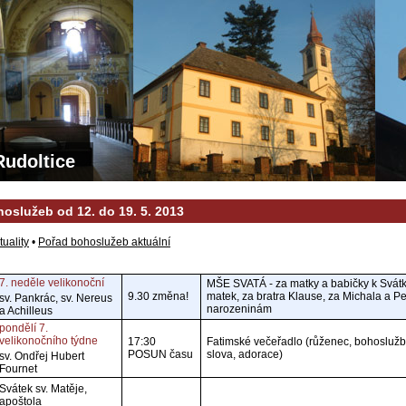
Rudoltice
oslužeb od 12. do 19. 5. 2013
tuality
•
Pořad bohoslužeb aktuální
7. neděle velikonoční
MŠE SVATÁ - za matky a babičky k Svát
9.30 změna!
matek, za bratra Klause, za Michala a Pe
sv. Pankrác, sv. Nereus
narozeninám
a Achilleus
pondělí 7.
velikonočního týdne
17:30
Fatimské večeřadlo (růženec, bohosluž
POSUN času
slova, adorace)
sv. Ondřej Hubert
Fournet
Svátek sv. Matěje,
apoštola