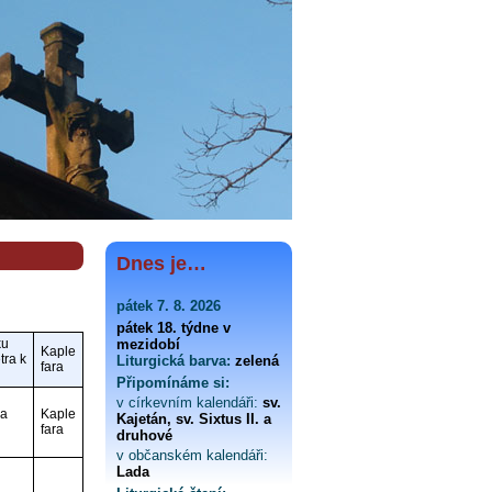
Dnes je…
pátek 7. 8. 2026
pátek 18. týdne v
ku
mezidobí
Kaple
tra k
Liturgická barva:
zelená
fara
Připomínáme si:
v církevním kalendáři:
sv.
ba
Kaple
Kajetán, sv. Sixtus II. a
fara
druhové
v občanském kalendáři:
Lada