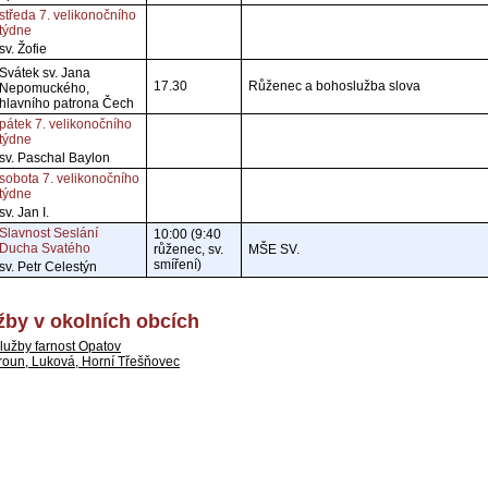
středa 7. velikonočního
týdne
sv. Žofie
Svátek sv. Jana
17.30
Růženec a bohoslužba slova
Nepomuckého,
hlavního patrona Čech
pátek 7. velikonočního
týdne
sv. Paschal Baylon
sobota 7. velikonočního
týdne
sv. Jan I.
Slavnost Seslání
10:00 (9:40
Ducha Svatého
růženec, sv.
MŠE SV.
smíření)
sv. Petr Celestýn
by v okolních obcích
lužby farnost Opatov
roun, Luková, Horní Třešňovec