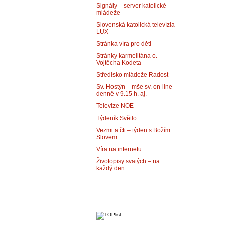
Signály – server katolické
mládeže
Slovenská katolická televízia
LUX
Stránka víra pro děti
Stránky karmelitána o.
Vojtěcha Kodeta
Středisko mládeže Radost
Sv. Hostýn – mše sv. on-line
denně v 9.15 h. aj.
Televize NOE
Týdeník Světlo
Vezmi a čti – týden s Božím
Slovem
Víra na internetu
Životopisy svatých – na
každý den