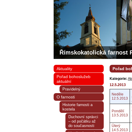
Římskokatolická farnost 
Aktuality
Pořad boh
Pořad bohoslužeb
Kategorie:
Ak
aktuální
12.5.2013
Pravidelný
Neděle
O farnosti
12.5.2013
Historie farnosti a
kostela
Pondělí
13.5.2013
Duchovní správci
– od počátku až
do současnosti
Úterý
14.5.2013