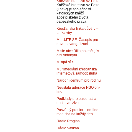
Kněžské bratrstvo sv. Petra
Kněžské bratrstvo sv. Petra
(FSSP) je společností
katolických kněží
apoštolského života
papežského práva.
Křesťanská linka důvěry –
Linka víry
MILUJTE SE. Časopis pro
novou evangelizaci
Misie otce Billa pokračují v
otci Antonym
Misijní díla
Multimediální křesťanská
internetová samoobsluha
Národní centrum pro rodinu
Neustálá adorace NSO on-
line
Podklady pro pastoraci a
duchovní život
Posvátný prostor – on-line
modlitba na každý den
Radio Proglas
Rádio Vatikán