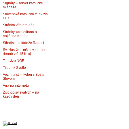
Signály – server katolické
mládeže
Slovenská katolická televízia
LUX
Stránka víra pro děti
Stránky karmelitána o.
Vojtěcha Kodeta
Středisko mládeže Radost
Sv. Hostýn – mše sv. on-line
denně v 9.15 h. aj.
Televize NOE
Týdeník Světlo
Vezmi a čti – týden s Božím
Slovem
Víra na internetu
Životopisy svatých – na
každý den