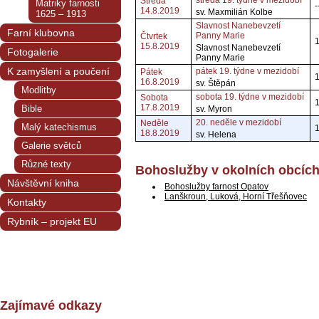
středa 19. týdne v mezidobí
Středa
Matriky farnosti
-
14.8.2019
sv. Maxmilián Kolbe
1625 – 1913
Slavnost Nanebevzetí
Farní klubovna
Panny Marie
Čtvrtek
15.8.2019
Slavnost Nanebevzetí
Fotogalerie
Panny Marie
K zamyšlení a poučení
pátek 19. týdne v mezidobí
Pátek
16.8.2019
sv. Štěpán
Modlitby
sobota 19. týdne v mezidobí
Sobota
17.8.2019
Bible
sv. Myron
20. neděle v mezidobí
Neděle
Malý katechismus
1
18.8.2019
sv. Helena
Galerie světců
Různé texty
Bohoslužby v okolních obcíc
Návštěvní kniha
Bohoslužby farnost Opatov
Lanškroun, Luková, Horní Třešňovec
Kontakty
Rybník – projekt EU
Zajímavé odkazy