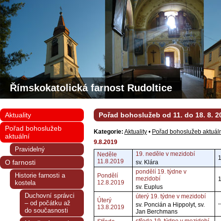
Římskokatolická farnost Rudoltice
Aktuality
Pořad bohoslužeb od 11. do 18. 8. 2
Pořad bohoslužeb
Kategorie:
Aktuality
•
Pořad bohoslužeb aktuál
aktuální
9.8.2019
Pravidelný
19. neděle v mezidobí
Neděle
1
11.8.2019
O farnosti
sv. Klára
pondělí 19. týdne v
Historie farnosti a
Pondělí
mezidobí
kostela
12.8.2019
sv. Euplus
Duchovní správci
úterý 19. týdne v mezidobí
Úterý
– od počátku až
-
sv. Poncián a Hippolyt, sv.
13.8.2019
do současnosti
Jan Berchmans