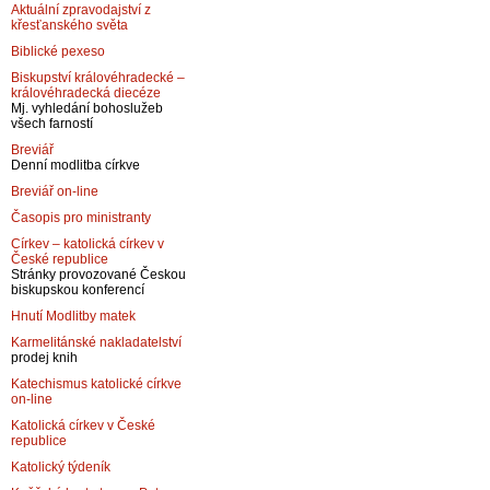
Aktuální zpravodajství z
křesťanského světa
Biblické pexeso
Biskupství královéhradecké –
královéhradecká diecéze
Mj. vyhledání bohoslužeb
všech farností
Breviář
Denní modlitba církve
Breviář on-line
Časopis pro ministranty
Církev – katolická církev v
České republice
Stránky provozované Českou
biskupskou konferencí
Hnutí Modlitby matek
Karmelitánské nakladatelství
prodej knih
Katechismus katolické církve
on-line
Katolická církev v České
republice
Katolický týdeník