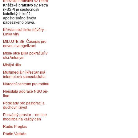
Kněžské bratrstvo sv. Petra
Kněžské bratrstvo sv. Petra
(FSSP) je společností
katolických kněží
apoštolského života
papežského práva.
Křesťanská linka důvěry –
Linka víry
MILUJTE SE. Časopis pro
novou evangelizaci
Misie otce Billa pokračují v
otci Antonym
Misijní díla
Multimediální křesťanská
internetová samoobsluha
Národní centrum pro rodinu
Neustálá adorace NSO on-
line
Podklady pro pastoraci a
duchovní život
Posvátný prostor – on-line
modlitba na každý den
Radio Proglas
Rádio Vatikán