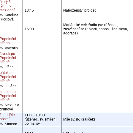
úterý 6.
týdne v
mezidobí
13:45
Náboženství pro děti
sv. Kateřina
Ricciová
Mariánské večeřadlo (sv. růženec,
16:00
zasvěcení se P. Marii, bohoslužba slova,
adorace)
Popeleční
středa
sv. Valentin
čtvrtek po
Popeleční
středě
sv. Jiřina
pátek po
Popeleční
středě
sv. Juliána
sobota po
Popeleční
středě
sv. Alexius a
druhové
1. neděle
11:00 (10:30
postní
růženec, sv. smíření
Mše sv. (P. Krajíček)
po mši sv.)
sv. Simeon