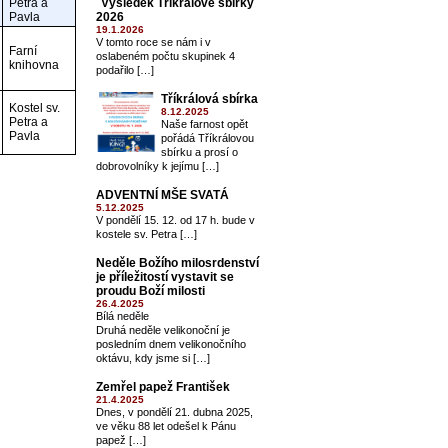
Petra a
Výsledek Tříkrálové sbírky
Pavla
2026
19.1.2026
V tomto roce se nám i v
Farní
oslabeném počtu skupinek 4
knihovna
podařilo […]
Tříkrálová sbírka
Kostel sv.
8.12.2025
Petra a
Naše farnost opět
Pavla
pořádá Tříkrálovou
sbírku a prosí o
dobrovolníky k jejímu […]
ADVENTNÍ MŠE SVATÁ
5.12.2025
V pondělí 15. 12. od 17 h. bude v
kostele sv. Petra […]
Neděle Božího milosrdenství
je příležitostí vystavit se
proudu Boží milosti
26.4.2025
Bílá neděle
Druhá neděle velikonoční je
posledním dnem velikonočního
oktávu, kdy jsme si […]
Zemřel papež František
21.4.2025
Dnes, v pondělí 21. dubna 2025,
ve věku 88 let odešel k Pánu
papež […]