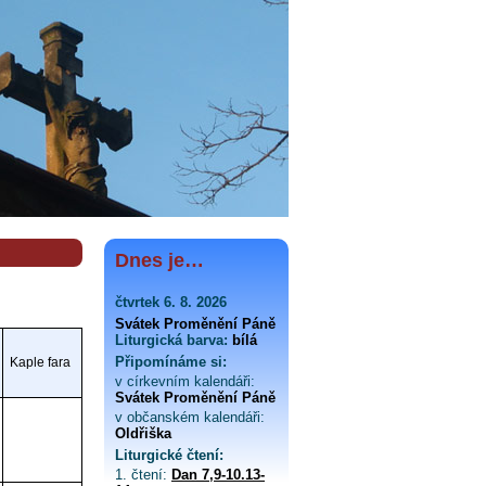
Dnes je…
čtvrtek 6. 8. 2026
Svátek Proměnění Páně
Liturgická barva:
bílá
Připomínáme si:
Kaple fara
v církevním kalendáři:
Svátek Proměnění Páně
v občanském kalendáři:
Oldřiška
Liturgické čtení:
1. čtení:
Dan 7,9-10.13-