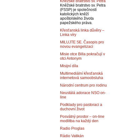
Kněžské bratrstvo sv. Petra
Kněžské bratrstvo sv. Petra
(FSSP) je společností
katolických kněží
apoštolského života
papežského práva.
Křesťanská linka důvěry –
Linka víry
MILUJTE SE. Časopis pro
novou evangelizaci
Misie otce Billa pokračují v
otci Antonym
Misijní díla
Multimediální křesťanská
internetová samoobsluha
Národní centrum pro rodinu
Neustálá adorace NSO on-
line
Podklady pro pastoraci a
duchovní život
Posvátný prostor – on-line
modlitba na každý den
Radio Proglas
Rádio Vatikán