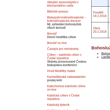
Aktuální zpravodajství z
křesťanského světa
Biblické pexeso
Pondělí
19.2.2018
Biskupství královéhradecké –
královéhradecká diecéze
Mj. vyhledání bohoslužeb
všech farností
Úterý
20.2.2018
Breviář
Denní modlitba církve
Breviář on-line
Bohosluž
Časopis pro ministranty
Bohos
Církev – katolická církev v
Lanšk
České republice
Stránky provozované Českou
biskupskou konferencí
Hnutí Modlitby matek
Karmelitánské nakladatelství
prodej knih
Katechismus katolické církve
on-line
Katolická církev v České
republice
Katolický týdeník