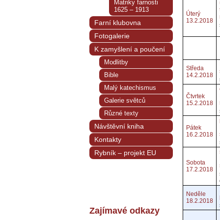
Matriky farnosti
1625 – 1913
Úterý
13.2.2018
Farní klubovna
Fotogalerie
K zamyšlení a poučení
Modlitby
Středa
Bible
14.2.2018
Malý katechismus
Čtvrtek
Galerie světců
15.2.2018
Různé texty
Návštěvní kniha
Pátek
16.2.2018
Kontakty
Rybník – projekt EU
Sobota
17.2.2018
Neděle
18.2.2018
Zajímavé odkazy