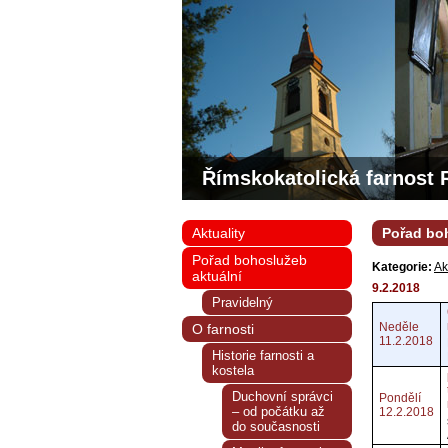
Římskokatolická farnost 
Aktuality
Pořad boh
Pořad bohoslužeb
Kategorie:
Ak
aktuální
9.2.2018
Pravidelný
Neděle
O farnosti
11.2.2018
Historie farnosti a
kostela
Duchovní správci
Pondělí
– od počátku až
12.2.2018
do současnosti