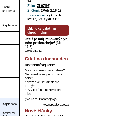
14
Žalm:
Zl 97(96)
Farní
2. čtení:
2Petr 1,16-19
knihovna
Evangelium:
cyklus A:
Mt 17,1-9, cyklus B:
Kaple fara
Biblický citát na
dnešní den
Ježíš je můj milovaný Syn,
toho poslouchejte!
(Mt
17,5)
www.vira.cz
Citát na dnešní den
Nezanedbávej sebe!
Máš na starosti péči o duše?
Nezanedbávej přitom péči o
sebe;
nerozdávej se tak štědře
druhým,
aby v tobě nic nezbylo pro
tebe.
(Sv. Karel Boromejský)
Kaple fara
www.pastorace.cz
Nové články
Kostel sv.