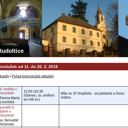
Rudoltice
oslužeb od 11. do 20. 2. 2018
tuality
•
Pořad bohoslužeb aktuální
6. neděle v
11:00 (10:30
mezidobí
Mše sv. (P. Krajíček) - za jubilanta a živou
růženec, sv. smíření
rodinu
Panna Maria
po mši sv.)
Lourdská
pondělí 6.
týdne v
mezidobí
sv. Benedikt
Aniánský