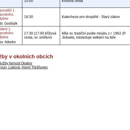
15:00
Křížová cesta
pondělí 1.
postního
18:30
Katecheze pro dospělé - Starý zákon
týdne
bl. Godšalk
úterý 1.
postního
17:30 (17:00 křížová
Mše sv. tradiční podle misálu z r. 1962 (P.
týdne
cesta, sv. smíření)
Jirásek), následuje setkání na faře
sv. Nikefor
by v okolních obcích
lužby farnost Opatov
roun, Luková, Horní Třešňovec