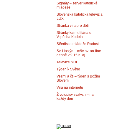
Signály – server katolické
mládeže
Slovenská katolická televízia
LUX
Stránka víra pro děti
Stránky karmelitána o.
Vojtěcha Kodeta
Středisko mládeže Radost
Sv. Hostýn – mše sv. on-line
denně v 9.15 h. aj.
Televize NOE
Týdeník Světlo
Vezmi a čti – týden s Božím
Slovem
Víra na internetu
Životopisy svatých – na
každý den