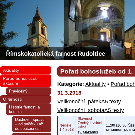
Římskokatolická farnost Rudoltice
Aktuality
Pořad bohoslužeb od 1. 
Pořad bohoslužeb
aktuální
Kategorie:
Aktuality
•
Pořad boh
Pravidelný
31.3.2018
O farnosti
Velikonoční_pátekA5
texty
Historie farnosti a
Velikonoční_sobotaA5 texty
kostela
Slavnost
Duchovní správci
Zmrtvýchvstání
– od počátku až
Neděle
11:00 (10:30 růže
Páně
do současnosti
1.4.2018
sv. smíření po mši
sv. Makarius