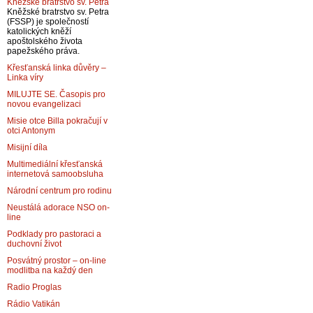
Kněžské bratrstvo sv. Petra
Kněžské bratrstvo sv. Petra
(FSSP) je společností
katolických kněží
apoštolského života
papežského práva.
Křesťanská linka důvěry –
Linka víry
MILUJTE SE. Časopis pro
novou evangelizaci
Misie otce Billa pokračují v
otci Antonym
Misijní díla
Multimediální křesťanská
internetová samoobsluha
Národní centrum pro rodinu
Neustálá adorace NSO on-
line
Podklady pro pastoraci a
duchovní život
Posvátný prostor – on-line
modlitba na každý den
Radio Proglas
Rádio Vatikán