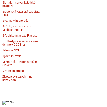
Signály – server katolické
mládeže
Slovenská katolická televízia
LUX
Stránka víra pro děti
Stránky karmelitána o.
Vojtěcha Kodeta
Středisko mládeže Radost
Sv. Hostýn – mše sv. on-line
denně v 9.15 h. aj.
Televize NOE
Týdeník Světlo
Vezmi a čti – týden s Božím
Slovem
Víra na internetu
Životopisy svatých – na
každý den