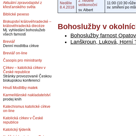
2. neděle
Aktuální zpravodajství z
Neděle
11:00 (10:30 růže
velikonoční
křesťanského světa
8.4.2018
sv. smíření po mši
sv. Albert
Biblické pexeso
Biskupství královéhradecké –
Bohoslužby v okolníc
královéhradecká diecéze
Mj. vyhledání bohoslužeb
všech farností
Bohoslužby farnost Opatov
Lanškroun, Luková, Horní
Breviář
Denní modlitba církve
Breviář on-line
Časopis pro ministranty
Církev – katolická církev v
České republice
Stránky provozované Českou
biskupskou konferencí
Hnutí Modlitby matek
Karmelitánské nakladatelství
prodej knih
Katechismus katolické církve
on-line
Katolická církev v České
republice
Katolický týdeník