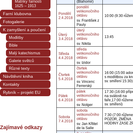
Matriky farnosti
(Blahomír)
1625 – 1913
pondělí
velikonočního
Farní klubovna
Pondělí
oktávu
10:00 (9:30 růže
2.4.2018
sv. František z
Fotogalerie
Pauly
K zamyšlení a poučení
úterý
velikonočního
Úterý
13:45
Modlitby
oktávu
3.4.2018
sv. Nikita
Bible
středa
Malý katechismus
velikonočního
Středa
oktávu
4.4.2018
Galerie světců
sv. Izidor
Různé texty
čtvrtek
velikonočního
16:00 (15:00 ado
Čtvrtek
Návštěvní kniha
oktávu
s modlitbou za kn
5.4.2018
sv. smíření 15:30)
sv. Vincenc
Kontakty
Ferrerský
pátek
17:30 (16:00 příp
Rybník – projekt EU
velikonočního
Pátek
na svátosti na
oktávu
6.4.2018
faře,17:00 růžene
sv. smíření)
sv. Notger
sobota
velikonočního
7:30 (7:00 růženec
Sobota
oktávu
POZOR, ZMĚNA
7.4.2018
HODINY ZASE Z
sv. Jan Křtitel
Zajímavé odkazy
de la Salle