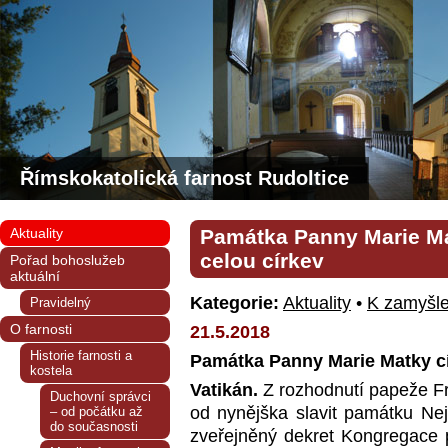
Římskokatolická farnost Rudoltice
Aktuality
Památka Panny Marie Ma
celou církev
Pořad bohoslužeb
aktuální
Kategorie:
Aktuality
•
K zamyšle
Pravidelný
O farnosti
21.5.2018
Historie farnosti a
Památka Panny Marie Matky cí
kostela
Vatikán.
Z rozhodnutí papeže Fr
Duchovní správci
od nynějška slavit památku Nej
– od počátku až
do současnosti
zveřejněný dekret Kongregace p