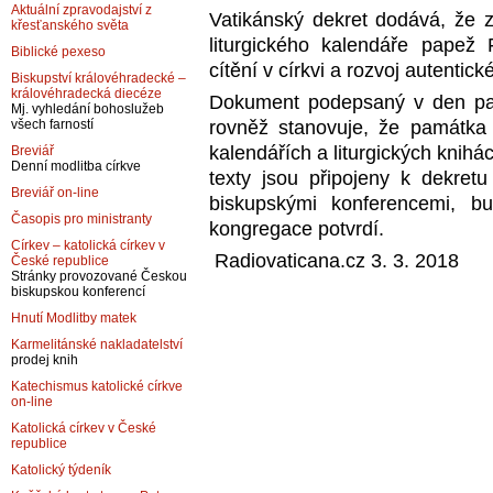
Aktuální zpravodajství z
Vatikánský dekret dodává, že
křesťanského světa
liturgického kalendáře papež 
Biblické pexeso
cítění v církvi a rozvoj autentic
Biskupství královéhradecké –
královéhradecká diecéze
Dokument podepsaný v den pam
Mj. vyhledání bohoslužeb
rovněž stanovuje, že památk
všech farností
kalendářích a liturgických knihác
Breviář
Denní modlitba církve
texty jsou připojeny k dekretu
Breviář on-line
biskupskými konferencemi, b
Časopis pro ministranty
kongregace potvrdí.
Církev – katolická církev v
Radiovaticana.cz 3. 3. 2018
České republice
Stránky provozované Českou
biskupskou konferencí
Hnutí Modlitby matek
Karmelitánské nakladatelství
prodej knih
Katechismus katolické církve
on-line
Katolická církev v České
republice
Katolický týdeník