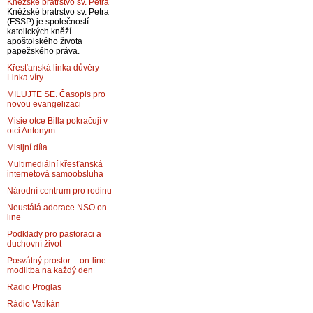
Kněžské bratrstvo sv. Petra
Kněžské bratrstvo sv. Petra
(FSSP) je společností
katolických kněží
apoštolského života
papežského práva.
Křesťanská linka důvěry –
Linka víry
MILUJTE SE. Časopis pro
novou evangelizaci
Misie otce Billa pokračují v
otci Antonym
Misijní díla
Multimediální křesťanská
internetová samoobsluha
Národní centrum pro rodinu
Neustálá adorace NSO on-
line
Podklady pro pastoraci a
duchovní život
Posvátný prostor – on-line
modlitba na každý den
Radio Proglas
Rádio Vatikán