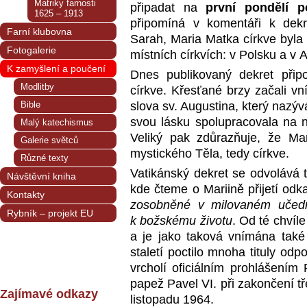
Matriky farnosti
připadat na
první pondělí p
1625 – 1913
připomíná v komentáři k dekr
Farní klubovna
Sarah, Maria Matka církve byla
Fotogalerie
místních církvích: v Polsku a v 
K zamyšlení a poučení
Dnes publikovaný dekret přip
Modlitby
církve. Křesťané brzy začali v
Bible
slova sv. Augustina, který nazý
svou lásku spolupracovala na n
Malý katechismus
Veliký pak zdůrazňuje, že Ma
Galerie světců
mystického Těla, tedy církve.
Různé texty
Vatikánský dekret se odvolává 
Návštěvní kniha
kde čteme o Mariině přijetí od
Kontakty
zosobněné v milovaném učední
Rybník – projekt EU
k božskému životu
. Od té chvíl
a je jako taková vnímána také 
staletí poctilo mnoha tituly odpo
vrcholí oficiálním prohlášením
papež Pavel VI. při zakončení tř
Zajímavé odkazy
listopadu 1964.