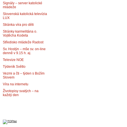
Signály – server katolické
mládeže
Slovenská katolická televízia
LUX
Stránka víra pro děti
Stránky karmelitána o.
Vojtěcha Kodeta
Středisko mládeže Radost
Sv. Hostýn – mše sv. on-line
denně v 9.15 h. aj.
Televize NOE
Týdeník Světlo
Vezmi a čti – týden s Božím
Slovem
Víra na internetu
Životopisy svatých – na
každý den