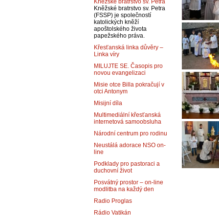
Kněžské bratrstvo sv. Petra
Kněžské bratrstvo sv. Petra
(FSSP) je společností
katolických kněží
apoštolského života
papežského práva.
Křesťanská linka důvěry –
Linka víry
MILUJTE SE. Časopis pro
novou evangelizaci
Misie otce Billa pokračují v
otci Antonym
Misijní díla
Multimediální křesťanská
internetová samoobsluha
Národní centrum pro rodinu
Neustálá adorace NSO on-
line
Podklady pro pastoraci a
duchovní život
Posvátný prostor – on-line
modlitba na každý den
Radio Proglas
Rádio Vatikán