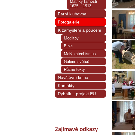
Matriky farnosti
1625 – 1913
Farní klubovna
Fotogalerie
K zamyšlení a poučení
Modlitby
Bible
Malý katechismus
Galerie světců
Různé texty
Návštěvní kniha
Kontakty
Rybník – projekt EU
Zajímavé odkazy