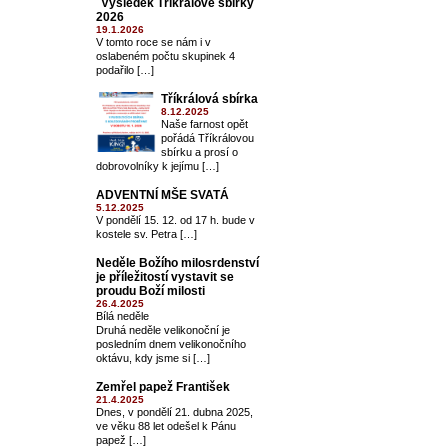
Výsledek Tříkrálové sbírky
2026
19.1.2026
V tomto roce se nám i v
oslabeném počtu skupinek 4
podařilo […]
Tříkrálová sbírka
8.12.2025
Naše farnost opět
pořádá Tříkrálovou
sbírku a prosí o
dobrovolníky k jejímu […]
ADVENTNÍ MŠE SVATÁ
5.12.2025
V pondělí 15. 12. od 17 h. bude v
kostele sv. Petra […]
Neděle Božího milosrdenství
je příležitostí vystavit se
proudu Boží milosti
26.4.2025
Bílá neděle
Druhá neděle velikonoční je
posledním dnem velikonočního
oktávu, kdy jsme si […]
Zemřel papež František
21.4.2025
Dnes, v pondělí 21. dubna 2025,
ve věku 88 let odešel k Pánu
papež […]