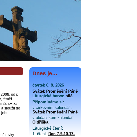
Dnes je…
čtvrtek 6. 8. 2026
Svátek Proměnění Páně
 2008, od r.
Liturgická barva:
bílá
k, téměř
Připomínáme si:
 mše sv. za
v církevním kalendáři:
 a sloužil do
Svátek Proměnění Páně
a jeho
v občanském kalendáři:
Oldřiška
Liturgické čtení:
1. čtení:
Dan 7,9-10.13-
eté dívky