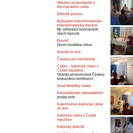
Aktuální zpravodajství z
křesťanského světa
Biblické pexeso
Biskupství královéhradecké –
královéhradecká diecéze
Mj. vyhledání bohoslužeb
všech farností
Breviář
Denní modlitba církve
Breviář on-line
Časopis pro ministranty
Církev – katolická církev v
České republice
Stránky provozované Českou
biskupskou konferencí
Hnutí Modlitby matek
Karmelitánské nakladatelství
prodej knih
Katechismus katolické církve
on-line
Katolická církev v České
republice
Katolický týdeník