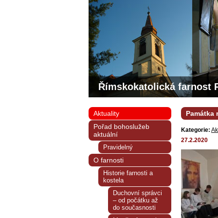
Římskokatolická farnost 
Aktuality
Památka n
Pořad bohoslužeb
Kategorie:
Ak
aktuální
27.2.2020
Pravidelný
O farnosti
Historie farnosti a
kostela
Duchovní správci
– od počátku až
do současnosti