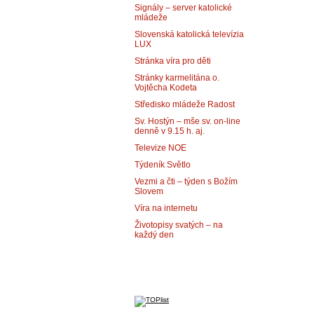
Signály – server katolické
mládeže
Slovenská katolická televízia
LUX
Stránka víra pro děti
Stránky karmelitána o.
Vojtěcha Kodeta
Středisko mládeže Radost
Sv. Hostýn – mše sv. on-line
denně v 9.15 h. aj.
Televize NOE
Týdeník Světlo
Vezmi a čti – týden s Božím
Slovem
Víra na internetu
Životopisy svatých – na
každý den