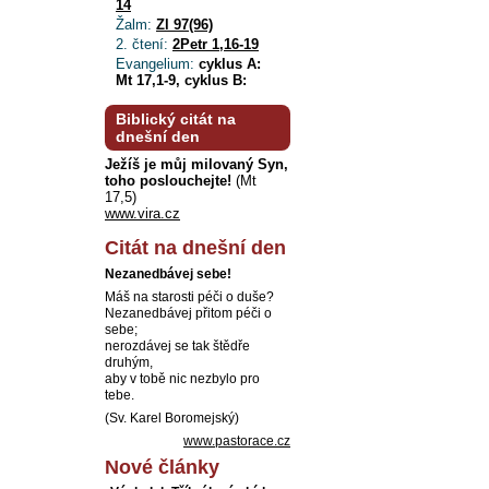
14
Žalm:
Zl 97(96)
2. čtení:
2Petr 1,16-19
Evangelium:
cyklus A:
Mt 17,1-9, cyklus B:
Biblický citát na
dnešní den
Ježíš je můj milovaný Syn,
toho poslouchejte!
(Mt
17,5)
www.vira.cz
Citát na dnešní den
Nezanedbávej sebe!
Máš na starosti péči o duše?
Nezanedbávej přitom péči o
sebe;
nerozdávej se tak štědře
druhým,
aby v tobě nic nezbylo pro
tebe.
(Sv. Karel Boromejský)
www.pastorace.cz
Nové články