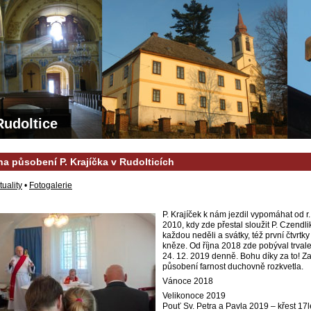
Rudoltice
a působení P. Krajíčka v Rudolticích
tuality
•
Fotogalerie
P. Krajíček k nám jezdil vypomáhat od r.
2010, kdy zde přestal sloužit P. Czendli
každou neděli a svátky, též první čtvrtky
kněze. Od října 2018 zde pobýval trvale
24. 12. 2019 denně. Bohu díky za to! Z
působení farnost duchovně rozkvetla.
Vánoce 2018
Velikonoce 2019
Pouť Sv. Petra a Pavla 2019 – křest 17l