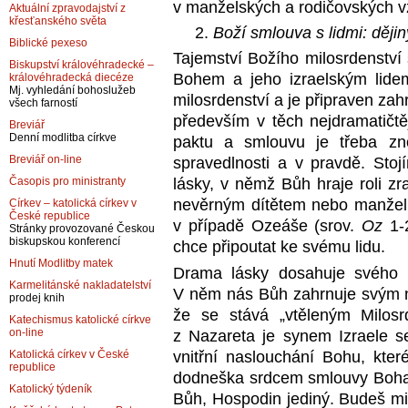
v manželských a rodičovských v
Aktuální zpravodajství z
křesťanského světa
Boží smlouva s lidmi: dějin
Biblické pexeso
Tajemství Božího milosrdenství
Biskupství královéhradecké –
Bohem a jeho izraelským lide
královéhradecká diecéze
Mj. vyhledání bohoslužeb
milosrdenství a je připraven zahr
všech farností
především v těch nejdramatičtě
Breviář
Denní modlitba církve
paktu a smlouvu je třeba zno
Breviář on-line
spravedlnosti a v pravdě. Sto
lásky, v němž Bůh hraje roli zr
Časopis pro ministranty
nevěrným dítětem nebo manželk
Církev – katolická církev v
České republice
v případě Ozeáše (srov.
Oz
1-
Stránky provozované Českou
biskupskou konferencí
chce připoutat ke svému lidu.
Hnutí Modlitby matek
Drama lásky dosahuje svého v
Karmelitánské nakladatelství
V něm nás Bůh zahrnuje svým n
prodej knih
že se stává „vtěleným Milosr
Katechismus katolické církve
on-line
z Nazareta je synem Izraele se
vnitřní naslouchání Bohu, kte
Katolická církev v České
republice
dodneška srdcem smlouvy Boha s
Katolický týdeník
Bůh, Hospodin jediný. Budeš m