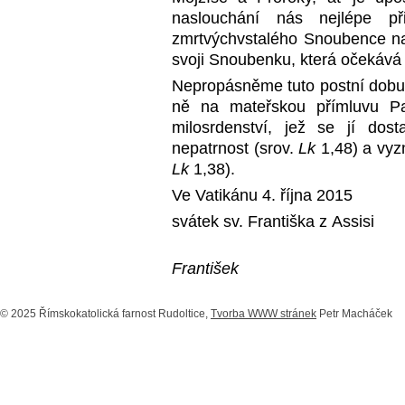
naslouchání nás nejlépe př
zmrtvýchvstalého Snoubence nad
svoji Snoubenku, která očekává 
Nepropásněme tuto postní dobu 
ně na mateřskou přímluvu Pa
milosrdenství, jež se jí dos
nepatrnost (srov.
Lk
1,48) a vyzn
Lk
1,38).
Ve Vatikánu 4. října 2015
svátek sv. Františka z Assisi
František
© 2025 Římskokatolická farnost Rudoltice,
Tvorba WWW stránek
Petr Macháček