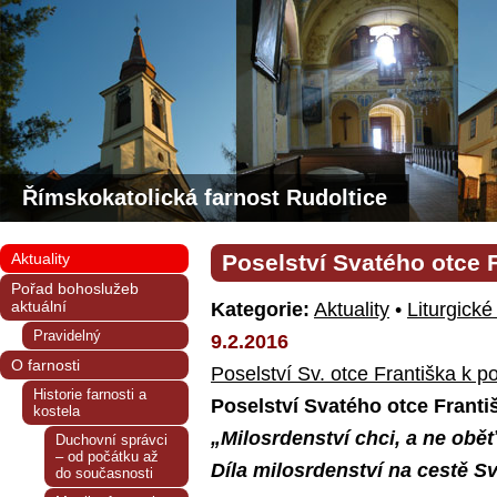
Římskokatolická farnost Rudoltice
Aktuality
Poselství Svatého otce 
Pořad bohoslužeb
aktuální
Kategorie:
Aktuality
•
Liturgické
Pravidelný
9.2.2016
O farnosti
Poselství Sv. otce Františka k 
Historie farnosti a
Poselství Svatého otce Franti
kostela
„Milosrdenství chci, a ne oběť
Duchovní správci
– od počátku až
Díla milosrdenství na cestě 
do současnosti