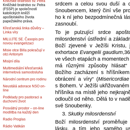
Kněžské bratrstvo sv. Petra
srdcem a celou svou duší a c
Kněžské bratrstvo sv. Petra
(FSSP) je společností
Snoubencem, který činí vše pro
katolických kněží
ho k ní jeho bezpodmínečná lásk
apoštolského života
papežského práva.
zasnoubí.
Křesťanská linka důvěry –
To je pulzující srdce apoš
Linka víry
milosrdenství ústřední a zákla
MILUJTE SE. Časopis pro
novou evangelizaci
Boží zjevené v Ježíši Kristu, 
Misie otce Billa pokračují v
exhortace
Evangelii gaudium
,3
otci Antonym
ve všech etapách a momentech k
Misijní díla
má různými způsoby hlásat“ 
Multimediální křesťanská
Božího zacházení s hříšníkem
internetová samoobsluha
obrácení a víry“ (
Misericordiae
Národní centrum pro rodinu
s Bohem. V Ježíši ukřižovaném 
Neustálá adorace NSO on-
line
hříšníka na místě jeho nejkrajně
Podklady pro pastoraci a
odloučil od něho. Dělá to v nad
duchovní život
své Snoubenky.
Posvátný prostor – on-line
modlitba na každý den
Skutky milosrdenství
Radio Proglas
Boží milosrdenství proměňuje
Rádio Vatikán
lásku, a tím jeho samého us