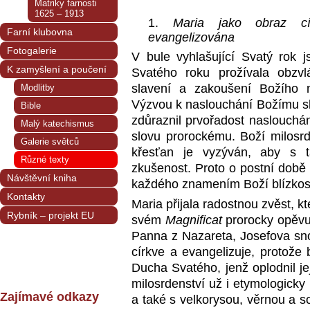
Matriky farnosti
1625 – 1913
Maria jako obraz cír
Farní klubovna
evangelizována
Fotogalerie
V bule vyhlašující Svatý rok 
K zamyšlení a poučení
Svatého roku prožívala obzvlá
slavení a zakoušení Božího m
Modlitby
Výzvou k naslouchání Božímu slo
Bible
zdůraznil prvořadost naslouchá
Malý katechismus
slovu prorockému. Boží milosrd
Galerie světců
křesťan je vyzýván, aby s t
Různé texty
zkušenost. Proto o postní době 
Návštěvní kniha
každého znamením Boží blízkost
Kontakty
Maria přijala radostnou zvěst, kt
Rybník – projekt EU
svém
Magnificat
prorocky opěvuje
Panna z Nazareta, Josefova sn
církve a evangelizuje, protože
Ducha Svatého, jenž oplodnil jej
milosrdenství už i etymologicky
Zajímavé odkazy
a také s velkorysou, věrnou a s