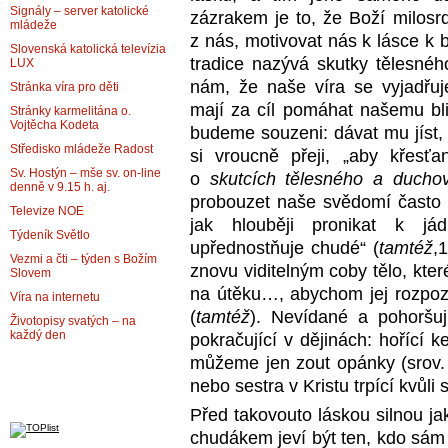
Signály – server katolické
zázrakem je to, že Boží milosr
mládeže
z nás, motivovat nás k lásce k 
Slovenská katolická televízia
tradice nazývá skutky tělesnéh
LUX
nám, že naše víra se vyjadřuj
Stránka víra pro děti
mají za cíl pomáhat našemu bli
Stránky karmelitána o.
Vojtěcha Kodeta
budeme souzeni: dávat mu jíst, 
Středisko mládeže Radost
si vroucně přeji, „aby křesť
Sv. Hostýn – mše sv. on-line
o
skutcích tělesného a duchov
denně v 9.15 h. aj.
probouzet naše svědomí často 
Televize NOE
jak hlouběji pronikat k jád
Týdeník Světlo
upřednostňuje chudé“ (
tamtéž
,
Vezmi a čti – týden s Božím
znovu viditelným coby tělo, kte
Slovem
na útěku…, abychom jej rozpozna
Víra na internetu
(
tamtéž
). Nevídané a pohoršuj
Životopisy svatých – na
každý den
pokračující v dějinách: hořící k
můžeme jen zout opánky (srov
nebo sestra v Kristu trpící kvůli 
Před takovouto láskou silnou ja
chudákem jeví být ten, kdo sám