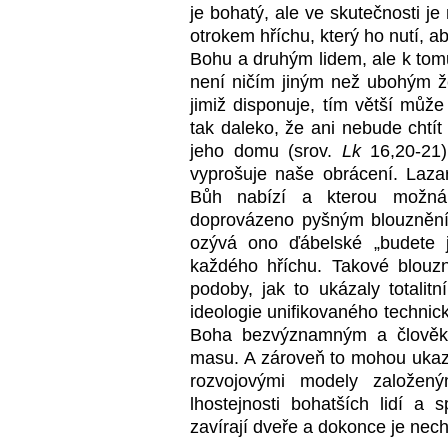
je bohatý, ale ve skutečnosti je
otrokem hříchu, který ho nutí, a
Bohu a druhým lidem, ale k tom
není ničím jiným než ubohým ž
jimiž disponuje, tím větší můž
tak daleko, že ani nebude chtít
jeho domu (srov.
Lk
16,20-21)
vyprošuje naše obrácení. Laza
Bůh nabízí a kterou možná
doprovázeno pyšným blouzněn
ozývá ono ďábelské „budete 
každého hříchu. Takové blouzn
podoby, jak to ukázaly totalitn
ideologie unifikovaného technic
Boha bezvýznamným a člověka
masu. A zároveň to mohou ukazo
rozvojovými modely založen
lhostejnosti bohatších lidí a
zavírají dveře a dokonce je necht