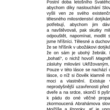
Postní doba letošního Svatéh
abychom díky naslouchání Slov
vyšli ven ze svého existenčn
tělesného milosrdenství dotýkáme
potřebují, abychom jim dáva
a navštěvovali, pak skutky mil
odpouštět, napomínat, modlit s
jsme hříšníci. Tělesné a duchov
že se hříšník v ubožákovi dotýk
že on sám je ubohý žebrák. N
„bohatí“, o nichž hovoří
Magnifi
zásluhy milováni Ukřižovaným,
Pouze v této lásce se nachází
lásce, o níž si člověk klamně my
moci a vlastnění. Existuje 
neprodyšnější uzavřenosti před
dveře a na srdce, skončí ti pyš
k pádu do oné věčné propast
zkormoucená Abrahámova slova
Mojžíše a Proroky, ať je upo