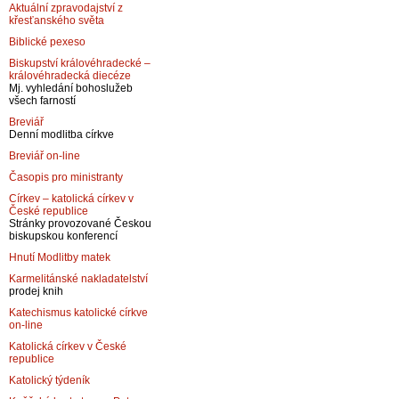
Aktuální zpravodajství z
křesťanského světa
Biblické pexeso
Biskupství královéhradecké –
královéhradecká diecéze
Mj. vyhledání bohoslužeb
všech farností
Breviář
Denní modlitba církve
Breviář on-line
Časopis pro ministranty
Církev – katolická církev v
České republice
Stránky provozované Českou
biskupskou konferencí
Hnutí Modlitby matek
Karmelitánské nakladatelství
prodej knih
Katechismus katolické církve
on-line
Katolická církev v České
republice
Katolický týdeník