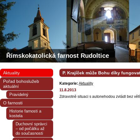
Římskokatolická farnost Rudoltice
Aktuality
P. Krajíček může Bohu díky fungova
Pořad bohoslužeb
Kategorie:
Aktuality
aktuální
11.8.2013
Pravidelný
Zdravotně situaci s autonehodou zvládl bez vět
O farnosti
Historie farnosti a
kostela
Duchovní správci
– od počátku až
do současnosti