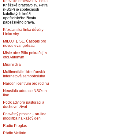
Kněžské bratrstvo sv. Petra
Kněžské bratrstvo sv. Petra
(FSSP) je společností
katolických kněží
apoštolského života
papežského práva.
Křesťanská linka důvěry –
Linka víry
MILUJTE SE. Časopis pro
novou evangelizaci
Misie otce Billa pokračují v
otci Antonym
Misijní díla
Multimediální křesťanská
internetová samoobsluha
Národní centrum pro rodinu
Neustálá adorace NSO on-
line
Podklady pro pastoraci a
duchovní život
Posvátný prostor – on-line
modlitba na každý den
Radio Proglas
Rádio Vatikán