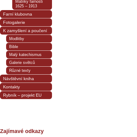
Matriky farnosti
1625 – 1913
Farní klubovna
Fotogalerie
K zamyšlení a poučení
Modlitby
Bible
Malý katechismus
Galerie světců
Různé texty
Návštěvní kniha
Kontakty
Rybník – projekt EU
Zajímavé odkazy