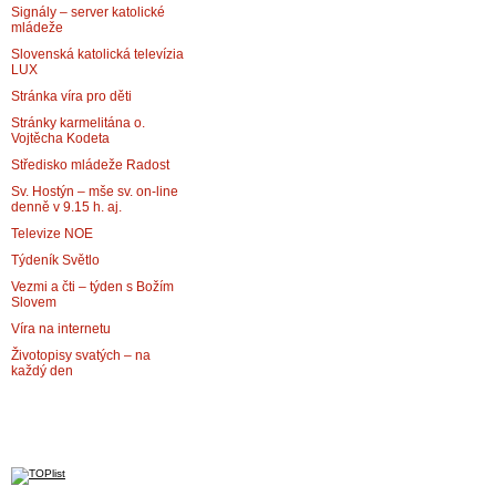
Signály – server katolické
mládeže
Slovenská katolická televízia
LUX
Stránka víra pro děti
Stránky karmelitána o.
Vojtěcha Kodeta
Středisko mládeže Radost
Sv. Hostýn – mše sv. on-line
denně v 9.15 h. aj.
Televize NOE
Týdeník Světlo
Vezmi a čti – týden s Božím
Slovem
Víra na internetu
Životopisy svatých – na
každý den