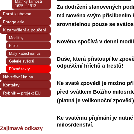
Matriky farnosti
1625 – 1913
Za dodržení stanovených po
Farní klubovna
má Novéna svým přislíbením
Fotogalerie
srovnatelnou pouze se svátostí
K zamyšlení a poučení
Modlitby
Novéna spočívá v denní modl
Bible
Malý katechismus
Duše, která přistoupí ke zpově
Galerie světců
odpuštění hříchů a trestů!
Různé texty
Návštěvní kniha
Ke svaté zpovědi je možno přis
Kontakty
před svátkem Božího milosrde
Rybník – projekt EU
(platná je velikonoční zpověď)
Ke svatému přijímání je nutné
milosrdenství.
Zajímavé odkazy