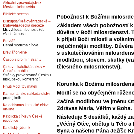
Aktuální zpravodajství z
křesťanského světa
Biblické pexeso
Pobožnost k Božímu milosrde
Biskupství královéhradecké –
Základem všech pobožností k 
královéhradecká diecéze
Mj. vyhledání bohoslužeb
důvěra v Boží milosrdenství. 
všech farností
k přijetí Boží milosti a volání
Breviář
nejúčinnější modlitby. Důvěra
Denní modlitba církve
s uskutečňováním milosrdenstv
Breviář on-line
modlitbou, slovem, skutky (v
Časopis pro ministranty
tělesného milosrdenství).
Církev – katolická církev v
České republice
Stránky provozované Českou
biskupskou konferencí
Korunka k Božímu milosrdens
Hnutí Modlitby matek
Modlí se na obyčejném růženc
Karmelitánské nakladatelství
prodej knih
Začíná modlitbou Ve jménu Otc
Katechismus katolické církve
Zdrávas Maria, Věřím v Boha.
on-line
Následuje 5 desátků, každý za
Katolická církev v České
republice
„Věčný Otče, obětuji ti Tělo a
Katolický týdeník
Syna a našeho Pána Ježíše Kri