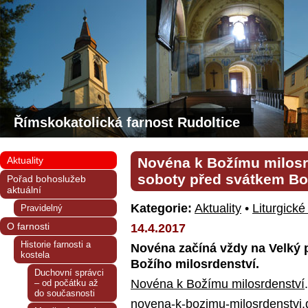
Římskokatolická farnost Rudoltice
Aktuality
Novéna k Božímu milosr
soboty před svátkem Bo
Pořad bohoslužeb
aktuální
Kategorie:
Aktuality
•
Liturgické
Pravidelný
O farnosti
14.4.2017
Historie farnosti a
Novéna začíná vždy na Velký 
kostela
Božího milosrdenství.
Duchovní správci
Novéna k Božímu milosrdenství
– od počátku až
do současnosti
novena-k-bozimu-milosrdenstvi
.