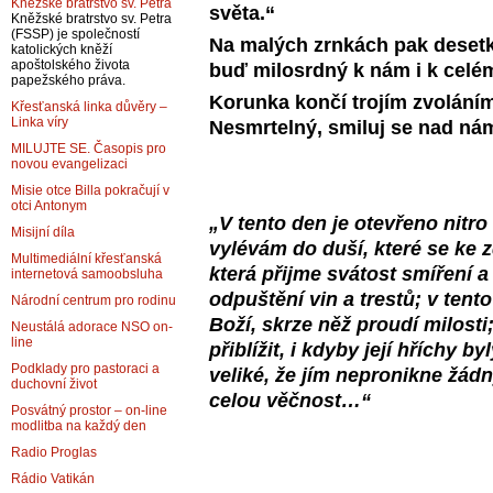
Kněžské bratrstvo sv. Petra
světa.“
Kněžské bratrstvo sv. Petra
(FSSP) je společností
Na malých zrnkách pak deset
katolických kněží
apoštolského života
buď milosrdný k nám i k celé
papežského práva.
Korunka končí trojím zvolání
Křesťanská linka důvěry –
Linka víry
Nesmrtelný, smiluj se nad ná
MILUJTE SE. Časopis pro
novou evangelizaci
Misie otce Billa pokračují v
otci Antonym
„V tento den je otevřeno nitr
Misijní díla
vylévám do duší, které se ke z
Multimediální křesťanská
která přijme svátost smíření 
internetová samoobsluha
odpuštění vin a trestů; v tent
Národní centrum pro rodinu
Boží, skrze něž proudí milost
Neustálá adorace NSO on-
line
přiblížit, i kdyby její hříchy b
Podklady pro pastoraci a
veliké, že jím nepronikne žádn
duchovní život
celou věčnost…“
Posvátný prostor – on-line
modlitba na každý den
Radio Proglas
Rádio Vatikán