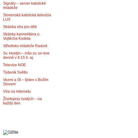
Signály – server katolické
mládeže
Slovenská katolická televízia
LUX
Stránka víra pro děti
Stránky karmelitána o.
Vojtěcha Kodeta
Středisko mládeže Radost
Sv. Hostýn – mše sv. on-line
denně v 9.15 h. aj.
Televize NOE
Týdeník Světlo
Vezmi a čti – týden s Božím
Slovem
Víra na internetu
Životopisy svatých – na
každý den