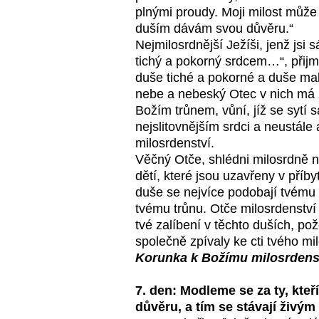
plnými proudy. Moji milost můž
duším dávám svou důvěru.“
Nejmilosrdnější Ježíši, jenž jsi
tichý a pokorný srdcem…“, přijmi
duše tiché a pokorné a duše mal
nebe a nebeský Otec v nich má zv
Božím trůnem, vůní, jíž se sytí 
nejslitovnějším srdci a neustále
milosrdenství.
Věčný Otče, shlédni milosrdně 
dětí, které jsou uzavřeny v příby
duše se nejvíce podobají tvému 
tvému trůnu. Otče milosrdenství
tvé zalíbení v těchto duších, p
společně zpívaly ke cti tvého m
Korunka k Božímu milosrdens
7. den: Modleme se za ty, kteří
důvěru, a tím se stávají živý