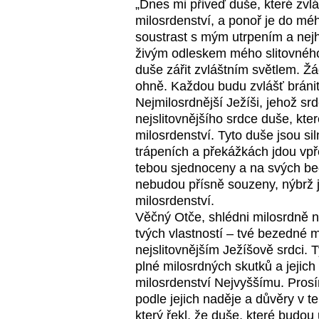
„Dnes mi přiveď duše, které zvl
milosrdenství, a ponoř je do méh
soustrast s mým utrpením a nejh
živým odleskem mého slitovného
duše zářit zvláštním světlem. Ž
ohně. Každou budu zvlášť bránit 
Nejmilosrdnější Ježíši, jehož sr
nejslitovnějšího srdce duše, kter
milosrdenství. Tyto duše jsou s
trápeních a překážkách jdou vpř
tebou sjednoceny a na svých bed
nebudou přísně souzeny, nýbrž 
milosrdenství.
Věčný Otče, shlédni milosrdně na 
tvých vlastností – tvé bezedné mi
nejslitovnějším Ježíšově srdci. 
plné milosrdných skutků a jejich
milosrdenství Nejvyššímu. Prosí
podle jejich naděje a důvěry v te
který řekl, že duše, které budou