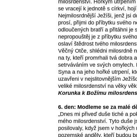
milosrdenství. Hořkým utrpením d
se vracejí k jednotě s církví, hoj
Nejmilosrdnější Ježíši, jenž jsi
prosí, přijmi do příbytku svého 
odloučených bratří a přitáhni je 
nepropouštěj je z příbytku svého 
oslaví štědrost tvého milosrdenst
Věčný Otče, shlédni milosrdně n
na ty, kteří promrhali tvá dobra a
setrváváním ve svých omylech. N
Syna a na jeho hořké utrpení, kt
uzavřeni v nejslitovnějším Ježíšo
veliké milosrdenství na věky vě
Korunka k Božímu milosrdens
6. den: Modleme se za malé dět
„Dnes mi přiveď duše tiché a po
mého milosrdenství. Tyto duše 
posilovaly, když jsem v hořkých 
pozemské anděly, kteří budou bd