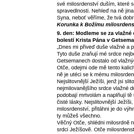
své milosrdenství duším, které 
spravedlnosti. Nehleď na ně jina
Syna, neboť věříme, že tvá dobr
Korunka k Božímu milosrdens
9. den: Modleme se za vlažné 
bolestí Krista Pána v Getsem
„Dnes mi přiveď duše vlažné a p
Tyto duše zraňují mé srdce nejb
Getsemanech dostalo od vlažných
Otče, odejmi ode mě tento kalich
ně je utéci se k mému milosrdens
Nejslitovnější Ježíši, jenž jsi s
nejmilovanějšího srdce vlažné du
podobají mrtvolám a naplňují tě
čisté lásky. Nejslitovnější Ježí
milosrdenství, přitáhni je do výh
ty můžeš všechno.
Věčný Otče, shlédni milosrdně n
srdci Ježíšově. Otče milosrdenst