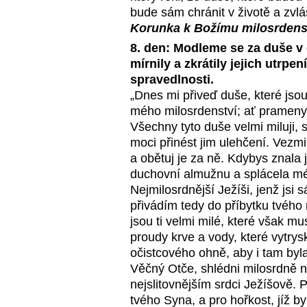
bude sám chránit v životě a zvlá
Korunka k Božímu milosrdens
8. den: Modleme se za duše v 
mírnily a zkrátily jejich utrpen
spravedlnosti.
„Dnes mi přiveď duše, které jsou
mého milosrdenství; ať prameny 
Všechny tyto duše velmi miluji, 
moci přinést jim ulehčení. Vezm
a obětuj je za ně. Kdybys znala 
duchovní almužnu a splácela mé 
Nejmilosrdnější Ježíši, jenž jsi s
přivádím tedy do příbytku tvého 
jsou ti velmi milé, které však mu
proudy krve a vody, které vytrys
očistcového ohně, aby i tam byl
Věčný Otče, shlédni milosrdně na 
nejslitovnějším srdci Ježíšově. 
tvého Syna, a pro hořkost, jíž b