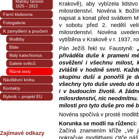
Matriky farnosti
Krakově), aby vybízela lidst
1625 – 1913
milosrdenství. Novéna k Božímu
Farní klubovna
napsat a konat před svátkem Mi
Fotogalerie
v sobotu před 2. nedělí vel
K zamyšlení a poučení
milosrdenství. Novéna uvede
vytištěna v Krakově v r. 1937, ro
Modlitby
Bible
Pán Ježíš řekl sv. Faustyně:
„
přiváděla duše k prameni mé
Malý katechismus
osvěžení i všechnu milost, k
Galerie světců
zvláště v hodině smrti. Kaž
Různé texty
skupinu duší a ponoříš je d
Návštěvní kniha
všechny tyto duše uvedu do 
Kontakty
i v budoucím životě. A žádn
Rybník – projekt EU
milosrdenství, nic neodmítnu
milosti pro tyto duše pro mé b
Novéna spočívá v prosté modli
Korunka se modlí na růženci:
Začíná znamením kříže
„Ve 
Zajímavé odkazy
pokračuje modlitbami
Otče náš