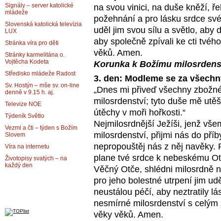
Signály – server katolické
na svou vinici, na duše kněží, ře
mládeže
požehnání a pro lásku srdce sv
Slovenská katolická televízia
uděl jim svou sílu a světlo, aby
LUX
aby společně zpívali ke cti tvé
Stránka víra pro děti
věků. Amen.
Stránky karmelitána o.
Vojtěcha Kodeta
Korunka k Božímu milosrdens
Středisko mládeže Radost
3. den: Modleme se za všechn
Sv. Hostýn – mše sv. on-line
„Dnes mi přiveď všechny zbožné
denně v 9.15 h. aj.
milosrdenství; tyto duše mě utě
Televize NOE
útěchy v moři hořkosti.“
Týdeník Světlo
Nejmilosrdnější Ježíši, jenž vše
Vezmi a čti – týden s Božím
milosrdenství, přijmi nás do pří
Slovem
nepropouštěj nás z něj navěky. P
Víra na internetu
plane tvé srdce k nebeskému Ot
Životopisy svatých – na
každý den
Věčný Otče, shlédni milosrdně n
pro jeho bolestné utrpení jim ud
neustálou péčí, aby neztratily lá
nesmírné milosrdenství s celým
věky věků. Amen.