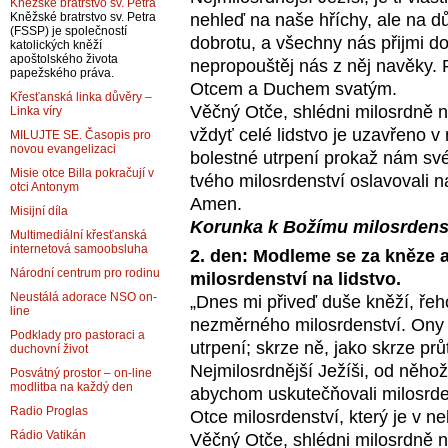
Kněžské bratrstvo sv. Petra
nehleď na naše hříchy, ale na 
Kněžské bratrstvo sv. Petra
(FSSP) je společností
dobrotu, a všechny nás přijmi do
katolických kněží
apoštolského života
nepropouštěj nás z něj navěky. Pr
papežského práva.
Otcem a Duchem svatým.
Křesťanská linka důvěry –
Věčný Otče, shlédni milosrdně na
Linka víry
vždyť celé lidstvo je uzavřeno v
MILUJTE SE. Časopis pro
novou evangelizaci
bolestné utrpení prokaž nám s
Misie otce Billa pokračují v
tvého milosrdenství oslavovali n
otci Antonym
Amen.
Misijní díla
Korunka k Božímu milosrdens
Multimediální křesťanská
internetová samoobsluha
2. den: Modleme se za kněze a
Národní centrum pro rodinu
milosrdenství na lidstvo.
Neustálá adorace NSO on-
„Dnes mi přiveď duše kněží, řeh
line
nezměrného milosrdenství. Ony m
Podklady pro pastoraci a
utrpení; skrze ně, jako skrze prů
duchovní život
Nejmilosrdnější Ježíši, od něho
Posvátný prostor – on-line
modlitba na každý den
abychom uskutečňovali milosrdenst
Radio Proglas
Otce milosrdenství, který je v ne
Rádio Vatikán
Věčný Otče, shlédni milosrdně n