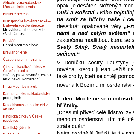
Aktuální zpravodajství z
opakuje desátek, složený z modl
křesťanského světa
Duši a Božství Tvého nejmile
Biblické pexeso
na smír za hříchy naše i ce
Biskupství královéhradecké –
desetkrát opakované věty
„Pr
královéhradecká diecéze
Mj. vyhledání bohoslužeb
námi a nad celým světem“
n
všech farností
zakončena modlitbou, která se s
Breviář
Denní modlitba církve
Svatý Silný, Svatý nesmrte
Breviář on-line
světem.“
Časopis pro ministranty
V Deníčku sestry Faustyny j
Církev – katolická církev v
novéna, kterou jí Pán Ježíš na
České republice
Stránky provozované Českou
také pro ty, kteří se chtějí pomod
biskupskou konferencí
novena k Božímu milosrdenství
Hnutí Modlitby matek
Karmelitánské nakladatelství
1. den: Modleme se o milosrden
prodej knih
hříšníky.
Katechismus katolické církve
on-line
„Dnes mi přiveď celé lidstvo, zv
Katolická církev v České
mého milosrdenství. Tím mě utě
republice
ztráta duší.“
Katolický týdeník
Nejmilosrdnější Ježíši, je ti vla