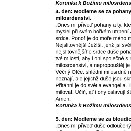
Korunka k Božímu milosrdens
4. den: Modleme se za pohany a
milosrdenství.
„Dnes mi přiveď pohany a ty, kte
myslel při svém hořkém utrpení a
srdce. Ponoř je do moře mého mi
Nejslitovnější Ježíši, jenž jsi sv
nejslitovnějšího srdce duše pohan
tvé milosti, aby i oni společně 
milosrdenství, a nepropouštěj je
Věčný Otče, shlédni milosrdně n
neznají, ale jejichž duše jsou sk
Přitáhni je do světla evangelia. 
milovat. Učiň, ať i ony oslavují 
Amen.
Korunka k Božímu milosrdens
5. den: Modleme se za bloudící
„Dnes mi přiveď duše odloučený