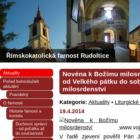
Římskokatolická farnost Rudoltice
Aktuality
Novéna k Božímu milosr
od Velkého pátku do sob
Pořad bohoslužeb
aktuální
milosrdenství
Pravidelný
Kategorie:
Aktuality
•
Liturgické
O farnosti
19.4.2014
Historie farnosti a
kostela
Duchovní správci
www.voj
– od počátku až
do současnosti
V řadě zjevení pověřil Pán 