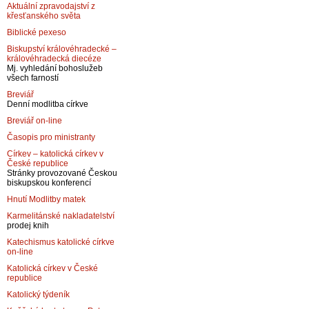
Aktuální zpravodajství z
křesťanského světa
Biblické pexeso
Biskupství královéhradecké –
královéhradecká diecéze
Mj. vyhledání bohoslužeb
všech farností
Breviář
Denní modlitba církve
Breviář on-line
Časopis pro ministranty
Církev – katolická církev v
České republice
Stránky provozované Českou
biskupskou konferencí
Hnutí Modlitby matek
Karmelitánské nakladatelství
prodej knih
Katechismus katolické církve
on-line
Katolická církev v České
republice
Katolický týdeník