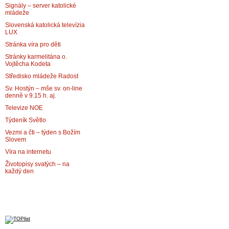
Signály – server katolické
mládeže
Slovenská katolická televízia
LUX
Stránka víra pro děti
Stránky karmelitána o.
Vojtěcha Kodeta
Středisko mládeže Radost
Sv. Hostýn – mše sv. on-line
denně v 9.15 h. aj.
Televize NOE
Týdeník Světlo
Vezmi a čti – týden s Božím
Slovem
Víra na internetu
Životopisy svatých – na
každý den