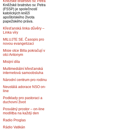
Kněžské bratrstvo sv. Petra
Kněžské bratrstvo sv. Petra
(FSSP) je společností
katolických kněží
apoštolského života
papežského práva.
Křesťanská linka důvěry –
Linka víry
MILUJTE SE. Časopis pro
novou evangelizaci
Misie otce Billa pokračují v
otci Antonym
Misijní díla
Multimediální křesťanská
internetová samoobsluha
Národní centrum pro rodinu
Neustálá adorace NSO on-
line
Podklady pro pastoraci a
duchovní život
Posvátný prostor – on-line
modlitba na každý den
Radio Proglas
Rádio Vatikán