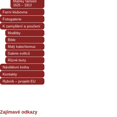
Matriky farnosti
1625 – 1913
Farní klubovna
Fotogalerie
K zamyšlení a poučení
Modlitby
Bible
Malý katechismus
Galerie světců
Různé texty
Návštěvní kniha
Kontakty
Rybník – projekt EU
Zajímavé odkazy