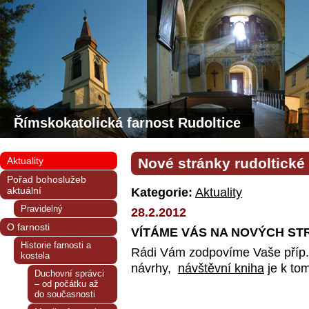
Římskokatolická farnost Rudoltice
Aktuality
Nové stránky rudoltické 
Pořad bohoslužeb
aktuální
Kategorie:
Aktuality
Pravidelný
28.2.2012
O farnosti
VÍTÁME VÁS NA NOVÝCH ST
Historie farnosti a
Rádi Vám zodpovíme Vaše příp. 
kostela
návrhy,
návštěvní kniha
je k to
Duchovní správci
– od počátku až
do současnosti