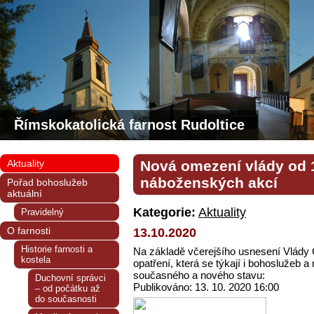
Římskokatolická farnost Rudoltice
Aktuality
Nová omezení vlády od 1
náboženských akcí
Pořad bohoslužeb
aktuální
Kategorie:
Aktuality
Pravidelný
O farnosti
13.10.2020
Historie farnosti a
Na základě včerejšího usnesení Vlády Č
kostela
opatření, která se týkají i bohoslužeb 
současného a nového stavu:
Duchovní správci
Publikováno: 13. 10. 2020 16:00
– od počátku až
do současnosti