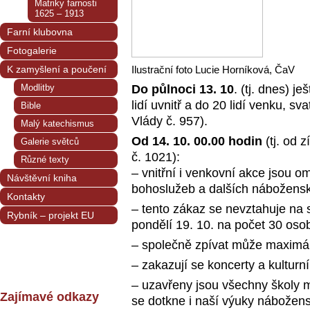
Matriky farnosti
1625 – 1913
Farní klubovna
Fotogalerie
K zamyšlení a poučení
Ilustrační foto Lucie Horníková, ČaV
Modlitby
Do půlnoci 13. 10
. (tj. dnes) je
lidí uvnitř a do 20 lidí venku, 
Bible
Vlády č. 957).
Malý katechismus
Od 14. 10. 00.00 hodin
(tj. od 
Galerie světců
č. 1021):
Různé texty
– vnitřní i venkovní akce jsou o
Návštěvní kniha
bohoslužeb a dalších nábožens
Kontakty
– tento zákaz se nevztahuje na 
Rybník – projekt EU
pondělí 19. 10. na počet 30 oso
– společně zpívat může maximáln
– zakazují se koncerty a kultur
– uzavřeny jsou všechny školy 
Zajímavé odkazy
se dotkne i naší výuky nábožens