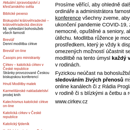
Aktuální zpravodajství z
Prosíme věřící, aby ohledně dal
křesťanského světa
ordináře a administrátora farnos
Biblické pexeso
konference
všechny zveme, aby
Biskupství královéhradecké –
ukončení pandemie COVID-19, z
královéhradecká diecéze
Mj. vyhledání bohoslužeb
nemocné, opuštěné a seniory, ab
všech farností
útěchu. Modlitba růžence je m
Breviář
prostředkem, který je vždy k disp
Denní modlitba církve
omezených možností účastnit se
Breviář on-line
modlitbě na tento úmysl
každý v
Časopis pro ministranty
v rodinách.
Církev – katolická církev v
České republice
Fyzickou neúčast na bohoslužb
Stránky provozované Českou
biskupskou konferencí
sledováním živých přenosů
mš
Hnutí Modlitby matek
online kanálech či z Rádia Pro
Karmelitánské nakladatelství
v rodině či s blízkými a četbu 
prodej knih
www.cirkev.cz
Katechismus katolické církve
on-line
Katolická církev v České
republice
Katolický týdeník