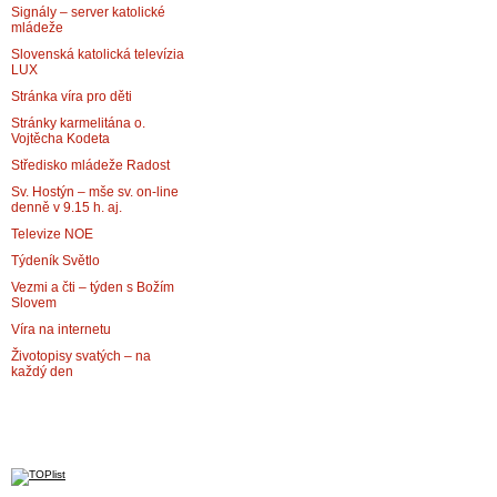
Signály – server katolické
mládeže
Slovenská katolická televízia
LUX
Stránka víra pro děti
Stránky karmelitána o.
Vojtěcha Kodeta
Středisko mládeže Radost
Sv. Hostýn – mše sv. on-line
denně v 9.15 h. aj.
Televize NOE
Týdeník Světlo
Vezmi a čti – týden s Božím
Slovem
Víra na internetu
Životopisy svatých – na
každý den