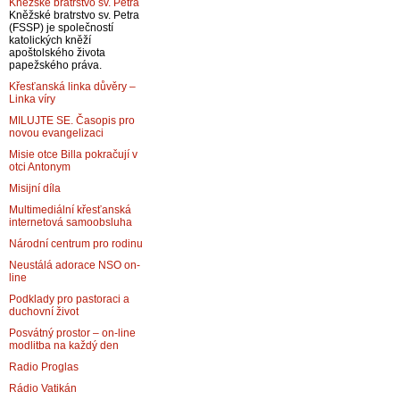
Kněžské bratrstvo sv. Petra
Kněžské bratrstvo sv. Petra
(FSSP) je společností
katolických kněží
apoštolského života
papežského práva.
Křesťanská linka důvěry –
Linka víry
MILUJTE SE. Časopis pro
novou evangelizaci
Misie otce Billa pokračují v
otci Antonym
Misijní díla
Multimediální křesťanská
internetová samoobsluha
Národní centrum pro rodinu
Neustálá adorace NSO on-
line
Podklady pro pastoraci a
duchovní život
Posvátný prostor – on-line
modlitba na každý den
Radio Proglas
Rádio Vatikán