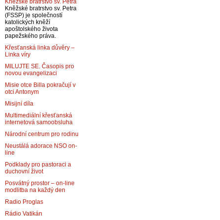
Kněžské bratrstvo sv. Petra
Kněžské bratrstvo sv. Petra
(FSSP) je společností
katolických kněží
apoštolského života
papežského práva.
Křesťanská linka důvěry –
Linka víry
MILUJTE SE. Časopis pro
novou evangelizaci
Misie otce Billa pokračují v
otci Antonym
Misijní díla
Multimediální křesťanská
internetová samoobsluha
Národní centrum pro rodinu
Neustálá adorace NSO on-
line
Podklady pro pastoraci a
duchovní život
Posvátný prostor – on-line
modlitba na každý den
Radio Proglas
Rádio Vatikán