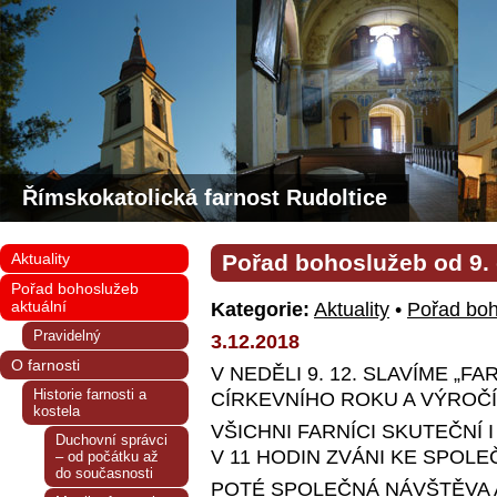
Římskokatolická farnost Rudoltice
Aktuality
Pořad bohoslužeb od 9. 
Pořad bohoslužeb
aktuální
Kategorie:
Aktuality
•
Pořad boh
Pravidelný
3.12.2018
O farnosti
V NEDĚLI 9. 12. SLAVÍME „F
Historie farnosti a
CÍRKEVNÍHO ROKU A VÝROČ
kostela
VŠICHNI FARNÍCI SKUTEČNÍ I
Duchovní správci
V 11 HODIN ZVÁNI KE SPOLE
– od počátku až
do současnosti
POTÉ SPOLEČNÁ NÁVŠTĚVA 