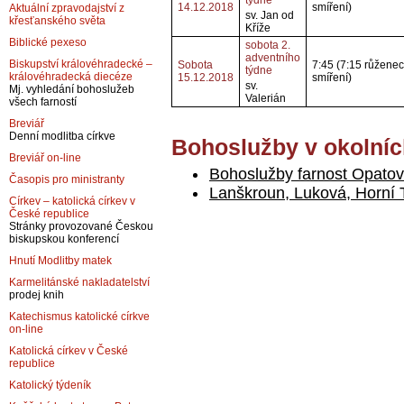
týdne
14.12.2018
smíření)
Aktuální zpravodajství z
sv. Jan od
křesťanského světa
Kříže
Biblické pexeso
sobota 2.
adventního
Biskupství královéhradecké –
Sobota
7:45 (7:15 růženec,
týdne
královéhradecká diecéze
15.12.2018
smíření)
sv.
Mj. vyhledání bohoslužeb
Valerián
všech farností
Breviář
Denní modlitba církve
Bohoslužby v okolníc
Breviář on-line
Bohoslužby farnost Opatov
Časopis pro ministranty
Lanškroun, Luková, Horní
Církev – katolická církev v
České republice
Stránky provozované Českou
biskupskou konferencí
Hnutí Modlitby matek
Karmelitánské nakladatelství
prodej knih
Katechismus katolické církve
on-line
Katolická církev v České
republice
Katolický týdeník