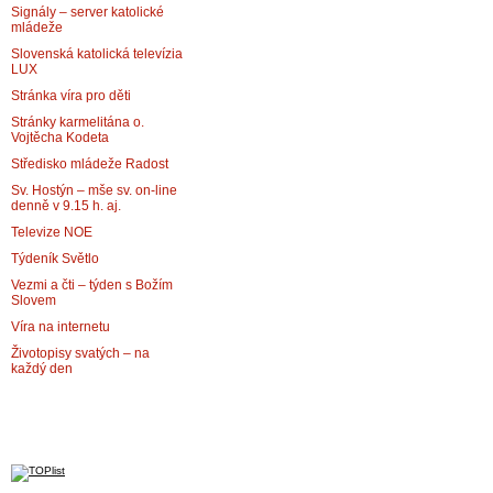
Signály – server katolické
mládeže
Slovenská katolická televízia
LUX
Stránka víra pro děti
Stránky karmelitána o.
Vojtěcha Kodeta
Středisko mládeže Radost
Sv. Hostýn – mše sv. on-line
denně v 9.15 h. aj.
Televize NOE
Týdeník Světlo
Vezmi a čti – týden s Božím
Slovem
Víra na internetu
Životopisy svatých – na
každý den