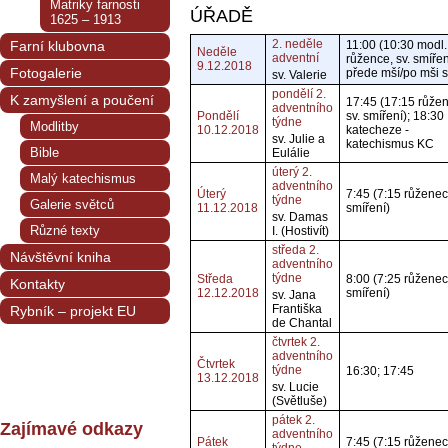
Matriky farnosti
ÚŘADĚ
1625 – 1913
2. neděle
Farní klubovna
11:00 (10:30 modl.
Neděle
adventní
růžence, sv. smířen
9.12.2018
Fotogalerie
přede mší/po mši s
sv. Valerie
pondělí 2.
K zamyšlení a poučení
17:45 (17:15 růžen
adventního
Pondělí
sv. smíření); 18:30
týdne
Modlitby
10.12.2018
katecheze -
sv. Julie a
katechismus KC
Bible
Eulálie
úterý 2.
Malý katechismus
adventního
Úterý
7:45 (7:15 růženec,
týdne
Galerie světců
11.12.2018
smíření)
sv. Damas
Různé texty
I. (Hostivít)
středa 2.
Návštěvní kniha
adventního
týdne
Středa
8:00 (7:25 růženec,
Kontakty
12.12.2018
smíření)
sv. Jana
Františka
Rybník – projekt EU
de Chantal
čtvrtek 2.
adventního
Čtvrtek
týdne
16:30; 17:45
13.12.2018
sv. Lucie
(Světluše)
pátek 2.
Zajímavé odkazy
adventního
Pátek
7:45 (7:15 růženec,