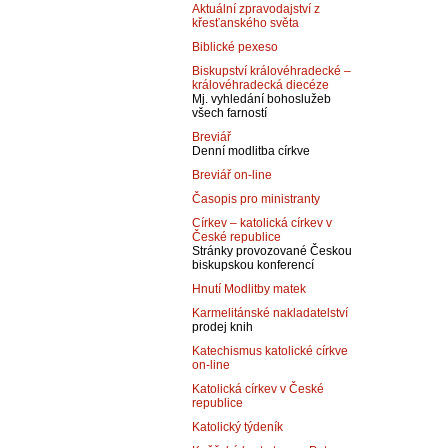
Aktuální zpravodajství z
křesťanského světa
Biblické pexeso
Biskupství královéhradecké –
královéhradecká diecéze
Mj. vyhledání bohoslužeb
všech farností
Breviář
Denní modlitba církve
Breviář on-line
Časopis pro ministranty
Církev – katolická církev v
České republice
Stránky provozované Českou
biskupskou konferencí
Hnutí Modlitby matek
Karmelitánské nakladatelství
prodej knih
Katechismus katolické církve
on-line
Katolická církev v České
republice
Katolický týdeník