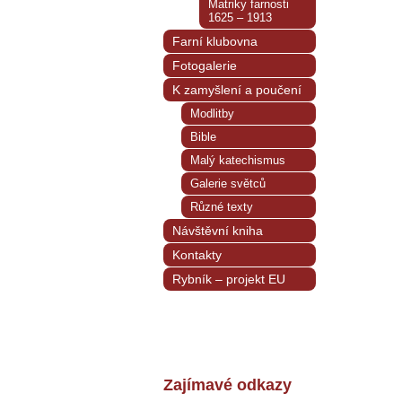
Matriky farnosti
1625 – 1913
Farní klubovna
Fotogalerie
K zamyšlení a poučení
Modlitby
Bible
Malý katechismus
Galerie světců
Různé texty
Návštěvní kniha
Kontakty
Rybník – projekt EU
Zajímavé odkazy