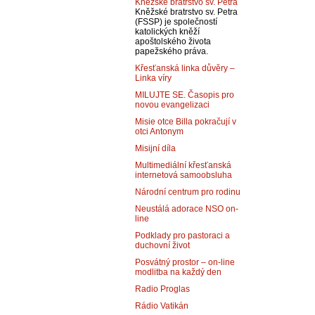
Kněžské bratrstvo sv. Petra
Kněžské bratrstvo sv. Petra
(FSSP) je společností
katolických kněží
apoštolského života
papežského práva.
Křesťanská linka důvěry –
Linka víry
MILUJTE SE. Časopis pro
novou evangelizaci
Misie otce Billa pokračují v
otci Antonym
Misijní díla
Multimediální křesťanská
internetová samoobsluha
Národní centrum pro rodinu
Neustálá adorace NSO on-
line
Podklady pro pastoraci a
duchovní život
Posvátný prostor – on-line
modlitba na každý den
Radio Proglas
Rádio Vatikán