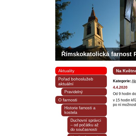
Římskokatolická farnost 
Aktuality
Na Květno
Pořad bohoslužeb
Kategorie:
Ak
aktuální
4.4.2020
Pravidelný
Od 9 hodin do
O farnosti
v 15 hodin kř
po ní možnost 
Historie farnosti a
kostela
Duchovní správci
– od počátku až
do současnosti