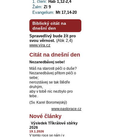
1. čtení:
Hab 1,12-2,4
Žalm:
Zl 9
Evangelium:
Mt 17,14-20
Biblický citát na
dnešní den
Spravedlivý bude žít pro
svou věrnost.
(Abk 2,4)
www.vira.cz
Citát na dnešní den
Nezanedbávej sebe!
Máš na starosti péči o duše?
Nezanedbávej přitom péči o
sebe;
nerozdávej se tak štědře
druhým,
aby v tobě nic nezbylo pro
tebe.
(Sv. Karel Boromejský)
www.pastorace.cz
Nové články
Výsledek Tříkrálové sbírky
2026
19.1.2026
V tomto roce se nám i v