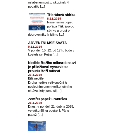
oslabeném počtu skupinek 4
podařilo […]
Tříkrálová sbírka
8.12.2025
Naše farnost opět
pořádá Tříkrálovou
sbírku a prosí o
dobrovolníky k jejímu […]
ADVENTNÍ MŠE SVATÁ
5.12.2025
V pondělí 15. 12. od 17 h. bude v
kostele sv. Petra […]
Neděle Božího milosrdenství
je příležitostí vystavit se
proudu Boží milosti
26.4.2025
Bílá neděle
Druhá neděle velikonoční je
posledním dnem velikonočního
oktávu, kdy jsme si […]
Zemřel papež František
21.4.2025
Dnes, v pondělí 21. dubna 2025,
ve věku 88 let odešel k Pánu
papež […]