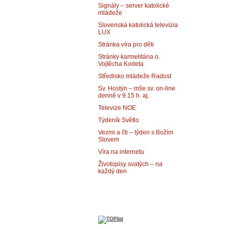
Signály – server katolické
mládeže
Slovenská katolická televízia
LUX
Stránka víra pro děti
Stránky karmelitána o.
Vojtěcha Kodeta
Středisko mládeže Radost
Sv. Hostýn – mše sv. on-line
denně v 9.15 h. aj.
Televize NOE
Týdeník Světlo
Vezmi a čti – týden s Božím
Slovem
Víra na internetu
Životopisy svatých – na
každý den