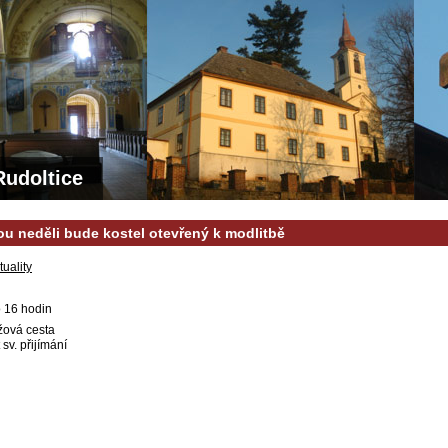
Rudoltice
u neděli bude kostel otevřený k modlitbě
tuality
 16 hodin
ížová cesta
sv. přijímání