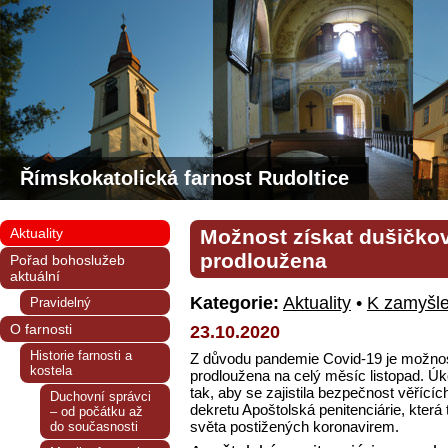
Římskokatolická farnost Rudoltice
Aktuality
Možnost získat dušičko
prodloužena
Pořad bohoslužeb
aktuální
Kategorie:
Aktuality
•
K zamyšle
Pravidelný
O farnosti
23.10.2020
Historie farnosti a
Z důvodu pandemie Covid-19 je možnos
kostela
prodloužena na celý měsíc listopad. Ú
tak, aby se zajistila bezpečnost věřící
Duchovní správci
dekretu Apoštolská penitenciárie, kter
– od počátku až
světa postižených koronavirem.
do současnosti