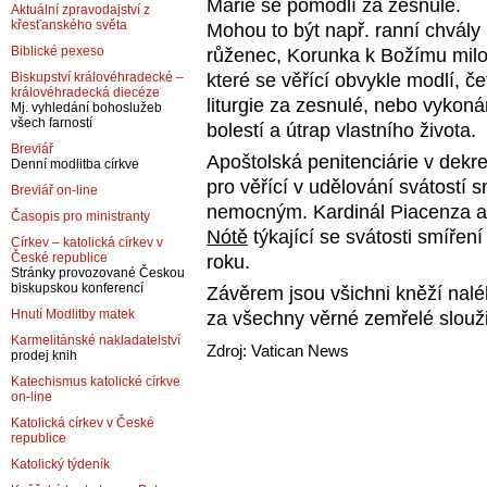
Marie se pomodlí za zesnulé.
Aktuální zpravodajství z
křesťanského světa
Mohou to být např. ranní chvály
Biblické pexeso
růženec, Korunka k Božímu milos
které se věřící obvykle modlí, če
Biskupství královéhradecké –
královéhradecká diecéze
liturgie za zesnulé, nebo vykon
Mj. vyhledání bohoslužeb
všech farností
bolestí a útrap vlastního života.
Breviář
Apoštolská penitenciárie v dekre
Denní modlitba církve
pro věřící v udělování svátostí s
Breviář on-line
nemocným. Kardinál Piacenza a M
Časopis pro ministranty
Nótě
týkající se svátosti smířen
Církev – katolická církev v
České republice
roku.
Stránky provozované Českou
biskupskou konferencí
Závěrem jsou všichni kněží nal
Hnutí Modlitby matek
za všechny věrné zemřelé sloužil
Karmelitánské nakladatelství
Zdroj: Vatican News
prodej knih
Katechismus katolické církve
on-line
Katolická církev v České
republice
Katolický týdeník