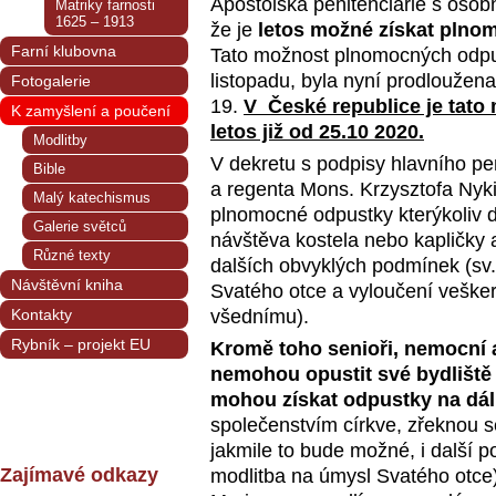
Apoštolská penitenciárie s osob
Matriky farnosti
1625 – 1913
že je
letos možné získat plno
Farní klubovna
Tato možnost plnomocných odpust
listopadu, byla nyní prodlouže
Fotogalerie
19.
V České republice je tato m
K zamyšlení a poučení
letos již od 25.10 2020.
Modlitby
V dekretu s podpisy hlavního pe
Bible
a regenta Mons. Krzysztofa Nykie
Malý katechismus
plnomocné odpustky kterýkoliv d
Galerie světců
návštěva kostela nebo kapličky
Různé texty
dalších obvyklých podmínek (sv.
Návštěvní kniha
Svatého otce a vyloučení veškeré
Kontakty
všednímu).
Rybník – projekt EU
Kromě toho senioři, nemocní a
nemohou opustit své bydliště
mohou získat odpustky na dá
společenstvím církve, zřeknou s
jakmile to bude možné, i další p
Zajímavé odkazy
modlitba na úmysl Svatého otc