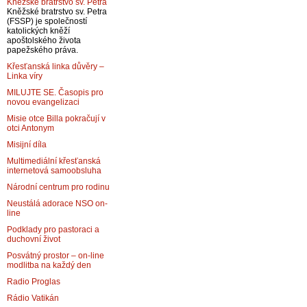
Kněžské bratrstvo sv. Petra
Kněžské bratrstvo sv. Petra
(FSSP) je společností
katolických kněží
apoštolského života
papežského práva.
Křesťanská linka důvěry –
Linka víry
MILUJTE SE. Časopis pro
novou evangelizaci
Misie otce Billa pokračují v
otci Antonym
Misijní díla
Multimediální křesťanská
internetová samoobsluha
Národní centrum pro rodinu
Neustálá adorace NSO on-
line
Podklady pro pastoraci a
duchovní život
Posvátný prostor – on-line
modlitba na každý den
Radio Proglas
Rádio Vatikán