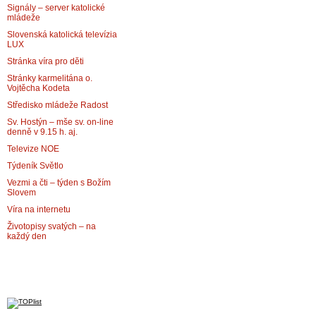
Signály – server katolické
mládeže
Slovenská katolická televízia
LUX
Stránka víra pro děti
Stránky karmelitána o.
Vojtěcha Kodeta
Středisko mládeže Radost
Sv. Hostýn – mše sv. on-line
denně v 9.15 h. aj.
Televize NOE
Týdeník Světlo
Vezmi a čti – týden s Božím
Slovem
Víra na internetu
Životopisy svatých – na
každý den