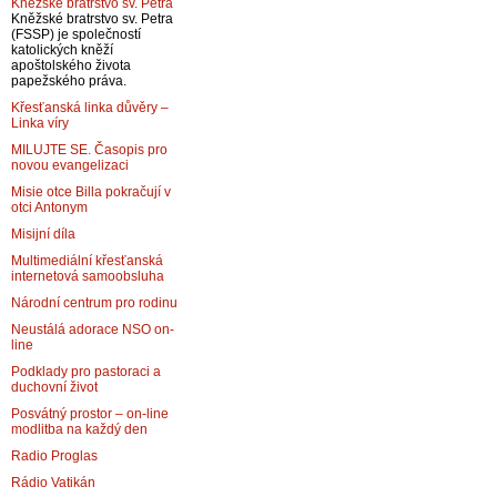
Kněžské bratrstvo sv. Petra
Kněžské bratrstvo sv. Petra
(FSSP) je společností
katolických kněží
apoštolského života
papežského práva.
Křesťanská linka důvěry –
Linka víry
MILUJTE SE. Časopis pro
novou evangelizaci
Misie otce Billa pokračují v
otci Antonym
Misijní díla
Multimediální křesťanská
internetová samoobsluha
Národní centrum pro rodinu
Neustálá adorace NSO on-
line
Podklady pro pastoraci a
duchovní život
Posvátný prostor – on-line
modlitba na každý den
Radio Proglas
Rádio Vatikán