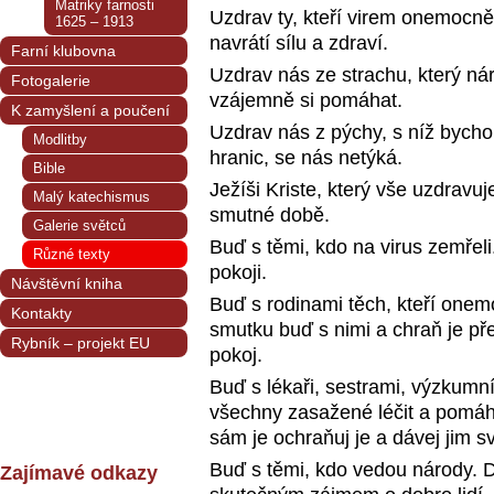
Matriky farnosti
Uzdrav ty, kteří virem onemocněl
1625 – 1913
navrátí sílu a zdraví.
Farní klubovna
Uzdrav nás ze strachu, který ná
Fotogalerie
vzájemně si pomáhat.
K zamyšlení a poučení
Uzdrav nás z pýchy, s níž bych
Modlitby
hranic, se nás netýká.
Bible
Ježíši Kriste, který vše uzdravuj
Malý katechismus
smutné době.
Galerie světců
Buď s těmi, kdo na virus zemřel
Různé texty
pokoji.
Návštěvní kniha
Buď s rodinami těch, kteří onemo
Kontakty
smutku buď s nimi a chraň je př
Rybník – projekt EU
pokoj.
Buď s lékaři, sestrami, výzkumní
všechny zasažené léčit a pomáhat
sám je ochraňuj je a dávej jim sv
Buď s těmi, kdo vedou národy. De
Zajímavé odkazy