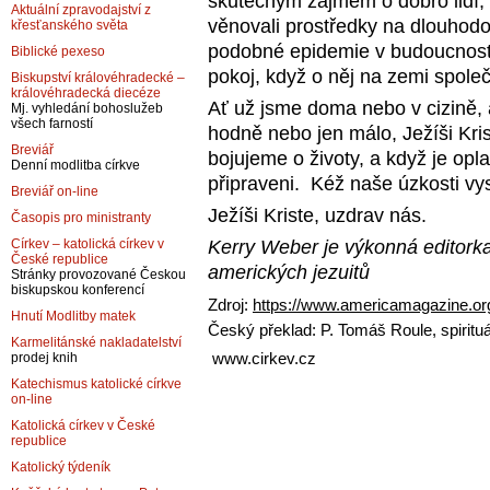
skutečným zájmem o dobro lidí, 
Aktuální zpravodajství z
věnovali prostředky na dlouhodo
křesťanského světa
podobné epidemie v budoucnosti 
Biblické pexeso
pokoj, když o něj na zemi společn
Biskupství královéhradecké –
královéhradecká diecéze
Ať už jsme doma nebo v cizině, 
Mj. vyhledání bohoslužeb
všech farností
hodně nebo jen málo, Ježíši Kri
Breviář
bojujeme o životy, a když je op
Denní modlitba církve
připraveni. Kéž naše úzkosti vys
Breviář on-line
Ježíši Kriste, uzdrav nás.
Časopis pro ministranty
Kerry Weber je výkonná editork
Církev – katolická církev v
České republice
amerických jezuitů
Stránky provozované Českou
biskupskou konferencí
Zdroj:
https://www.americamagazine.org
Hnutí Modlitby matek
Český překlad: P. Tomáš Roule, spiri
Karmelitánské nakladatelství
www.cirkev.cz
prodej knih
Katechismus katolické církve
on-line
Katolická církev v České
republice
Katolický týdeník