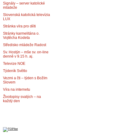
Signály – server katolické
mládeže
Slovenská katolická televízia
LUX
Stránka víra pro děti
Stránky karmelitána o.
Vojtěcha Kodeta
Středisko mládeže Radost
Sv. Hostýn – mše sv. on-line
denně v 9.15 h. aj.
Televize NOE
Týdeník Světlo
Vezmi a čti – týden s Božím
Slovem
Víra na internetu
Životopisy svatých – na
každý den