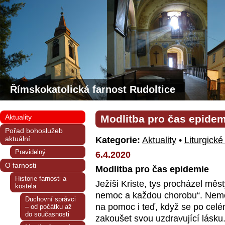
Římskokatolická farnost Rudoltice
Aktuality
Modlitba pro čas epidem
Pořad bohoslužeb
aktuální
Kategorie:
Aktuality
•
Liturgické
Pravidelný
6.4.2020
O farnosti
Modlitba pro čas epidemie
Historie farnosti a
Ježíši Kriste, tys procházel mě
kostela
nemoc a každou chorobu“. Nemoc
Duchovní správci
na pomoc i teď, když se po celém
– od počátku až
do současnosti
zakoušet svou uzdravující lásku