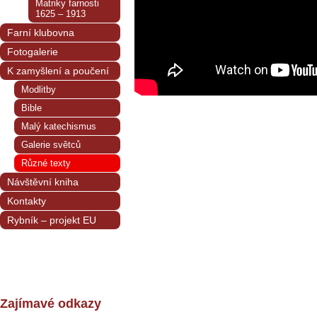
Matriky farnosti
1625 – 1913
Farní klubovna
Fotogalerie
K zamyšlení a poučení
Modlitby
Bible
Malý katechismus
Galerie světců
Různé texty
Návštěvní kniha
Kontakty
Rybník – projekt EU
Zajímavé odkazy