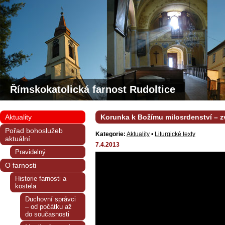
Římskokatolická farnost Rudoltice
Aktuality
Korunka k Božímu milosrdenství – 
Pořad bohoslužeb
Kategorie:
Aktuality
•
Liturgické texty
aktuální
7.4.2013
Pravidelný
O farnosti
Historie farnosti a
kostela
Duchovní správci
– od počátku až
do současnosti