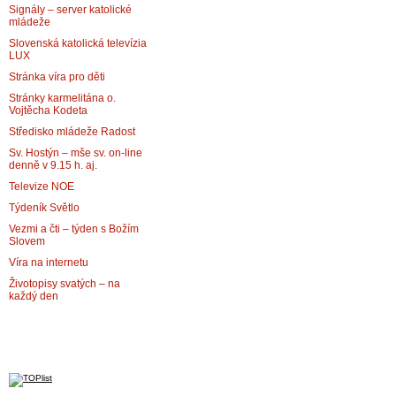
Signály – server katolické
mládeže
Slovenská katolická televízia
LUX
Stránka víra pro děti
Stránky karmelitána o.
Vojtěcha Kodeta
Středisko mládeže Radost
Sv. Hostýn – mše sv. on-line
denně v 9.15 h. aj.
Televize NOE
Týdeník Světlo
Vezmi a čti – týden s Božím
Slovem
Víra na internetu
Životopisy svatých – na
každý den