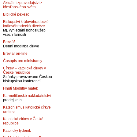
Aktuální zpravodajství z
křesťanského světa
Biblické pexeso
Biskupství královéhradecké –
královéhradecká diecéze
Mj. vyhledání bohoslužeb
všech farností
Breviář
Denní modlitba církve
Breviář on-line
Časopis pro ministranty
Církev – katolická církev v
České republice
Stránky provozované Českou
biskupskou konferencí
Hnutí Modlitby matek
Karmelitánské nakladatelství
prodej knih
Katechismus katolické církve
on-line
Katolická církev v České
republice
Katolický týdeník