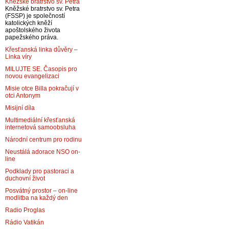
Kněžské bratrstvo sv. Petra
Kněžské bratrstvo sv. Petra
(FSSP) je společností
katolických kněží
apoštolského života
papežského práva.
Křesťanská linka důvěry –
Linka víry
MILUJTE SE. Časopis pro
novou evangelizaci
Misie otce Billa pokračují v
otci Antonym
Misijní díla
Multimediální křesťanská
internetová samoobsluha
Národní centrum pro rodinu
Neustálá adorace NSO on-
line
Podklady pro pastoraci a
duchovní život
Posvátný prostor – on-line
modlitba na každý den
Radio Proglas
Rádio Vatikán