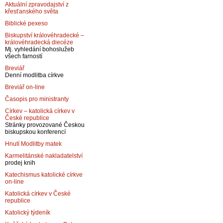
Aktuální zpravodajství z
křesťanského světa
Biblické pexeso
Biskupství královéhradecké –
královéhradecká diecéze
Mj. vyhledání bohoslužeb
všech farností
Breviář
Denní modlitba církve
Breviář on-line
Časopis pro ministranty
Církev – katolická církev v
České republice
Stránky provozované Českou
biskupskou konferencí
Hnutí Modlitby matek
Karmelitánské nakladatelství
prodej knih
Katechismus katolické církve
on-line
Katolická církev v České
republice
Katolický týdeník