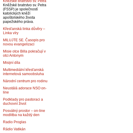
Kněžské bratrstvo sv. Petra
Kněžské bratrstvo sv. Petra
(FSSP) je společností
katolických kněží
apoštolského života
papežského práva.
Křesťanská linka důvěry –
Linka víry
MILUJTE SE. Časopis pro
novou evangelizaci
Misie otce Billa pokračují v
otci Antonym
Misijní díla
Multimediální křesťanská
internetová samoobsluha
Národní centrum pro rodinu
Neustálá adorace NSO on-
line
Podklady pro pastoraci a
duchovní život
Posvátný prostor – on-line
modlitba na každý den
Radio Proglas
Rádio Vatikán