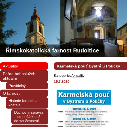
Římskokatolická farnost Rudoltice
Aktuality
Karmelská pouť Bystré u Poličky
Pořad bohoslužeb
Kategorie:
Aktuality
aktuální
15.7.2020
Pravidelný
O farnosti
Historie farnosti a
kostela
Duchovní správci
– od počátku až
do současnosti