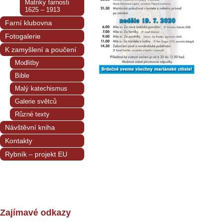
Matriky farnosti
1625 – 1913
Farní klubovna
Fotogalerie
K zamyšlení a poučení
Modlitby
Bible
Malý katechismus
Galerie světců
Různé texty
Návštěvní kniha
Kontakty
Rybník – projekt EU
Zajímavé odkazy