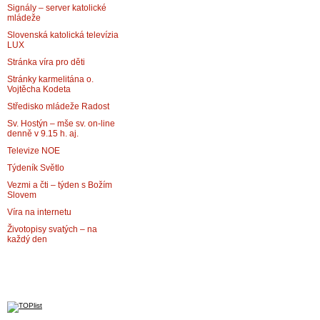
Signály – server katolické
mládeže
Slovenská katolická televízia
LUX
Stránka víra pro děti
Stránky karmelitána o.
Vojtěcha Kodeta
Středisko mládeže Radost
Sv. Hostýn – mše sv. on-line
denně v 9.15 h. aj.
Televize NOE
Týdeník Světlo
Vezmi a čti – týden s Božím
Slovem
Víra na internetu
Životopisy svatých – na
každý den