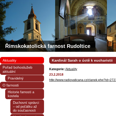
Římskokatolická farnost Rudoltice
Aktuality
Kardinál Sarah o úctě k eucharistii
Pořad bohoslužeb
Kategorie:
Aktuality
aktuální
23.2.2018
Pravidelný
http://www.radiovaticana.cz/clanek.php?id=272
O farnosti
Historie farnosti a
kostela
Duchovní správci
– od počátku až
do současnosti