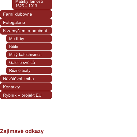
Matriky farnosti
1625 – 1913
Farní klubovna
Fotogalerie
K zamyšlení a poučení
Modlitby
Bible
Malý katechismus
Galerie světců
Různé texty
Návštěvní kniha
Kontakty
Rybník – projekt EU
Zajímavé odkazy