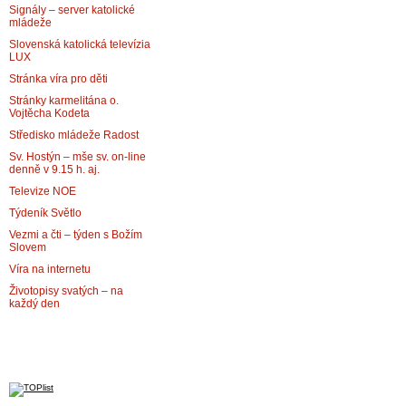
Signály – server katolické
mládeže
Slovenská katolická televízia
LUX
Stránka víra pro děti
Stránky karmelitána o.
Vojtěcha Kodeta
Středisko mládeže Radost
Sv. Hostýn – mše sv. on-line
denně v 9.15 h. aj.
Televize NOE
Týdeník Světlo
Vezmi a čti – týden s Božím
Slovem
Víra na internetu
Životopisy svatých – na
každý den