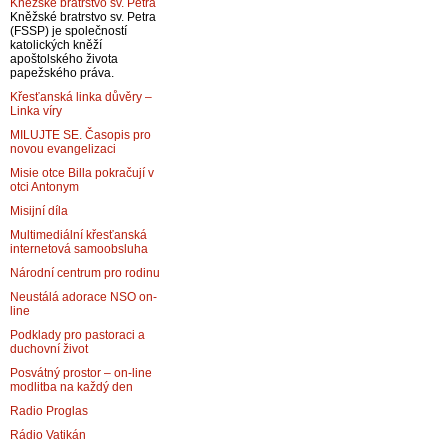
Kněžské bratrstvo sv. Petra
Kněžské bratrstvo sv. Petra
(FSSP) je společností
katolických kněží
apoštolského života
papežského práva.
Křesťanská linka důvěry –
Linka víry
MILUJTE SE. Časopis pro
novou evangelizaci
Misie otce Billa pokračují v
otci Antonym
Misijní díla
Multimediální křesťanská
internetová samoobsluha
Národní centrum pro rodinu
Neustálá adorace NSO on-
line
Podklady pro pastoraci a
duchovní život
Posvátný prostor – on-line
modlitba na každý den
Radio Proglas
Rádio Vatikán