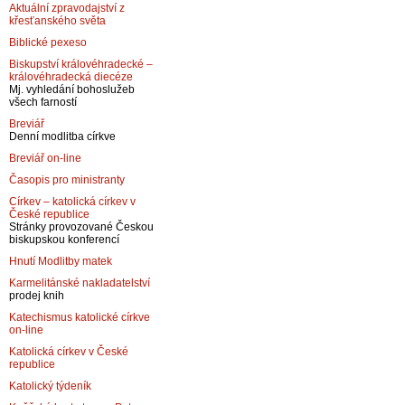
Aktuální zpravodajství z
křesťanského světa
Biblické pexeso
Biskupství královéhradecké –
královéhradecká diecéze
Mj. vyhledání bohoslužeb
všech farností
Breviář
Denní modlitba církve
Breviář on-line
Časopis pro ministranty
Církev – katolická církev v
České republice
Stránky provozované Českou
biskupskou konferencí
Hnutí Modlitby matek
Karmelitánské nakladatelství
prodej knih
Katechismus katolické církve
on-line
Katolická církev v České
republice
Katolický týdeník