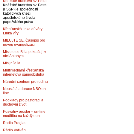
Kněžské bratrstvo sv. Petra
Kněžské bratrstvo sv. Petra
(FSSP) je společností
katolických kněží
apoštolského života
papežského práva.
Křesťanská linka důvěry –
Linka víry
MILUJTE SE. Časopis pro
novou evangelizaci
Misie otce Billa pokračují v
otci Antonym
Misijní díla
Multimediální křesťanská
internetová samoobsluha
Národní centrum pro rodinu
Neustálá adorace NSO on-
line
Podklady pro pastoraci a
duchovní život
Posvátný prostor – on-line
modlitba na každý den
Radio Proglas
Rádio Vatikán