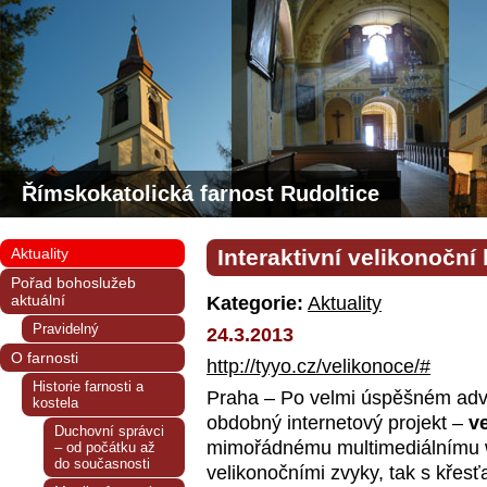
Římskokatolická farnost Rudoltice
Aktuality
Interaktivní velikonoční
Pořad bohoslužeb
aktuální
Kategorie:
Aktuality
Pravidelný
24.3.2013
O farnosti
http://tyyo.cz/velikonoce/#
Historie farnosti a
Praha – Po velmi úspěšném adve
kostela
obdobný internetový projekt –
v
Duchovní správci
mimořádnému multimediálnímu w
– od počátku až
do současnosti
velikonočními zvyky, tak s křesť