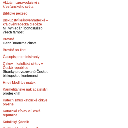
Aktuální zpravodajství z
křesťanského světa
Biblické pexeso
Biskupství královéhradecké –
královéhradecká diecéze
Mj. vyhledání bohoslužeb
všech farností
Breviář
Denní modlitba církve
Breviář on-line
Časopis pro ministranty
Církev – katolická církev v
České republice
Stránky provozované Českou
biskupskou konferencí
Hnutí Modlitby matek
Karmelitánské nakladatelství
prodej knih
Katechismus katolické církve
on-line
Katolická církev v České
republice
Katolický týdeník