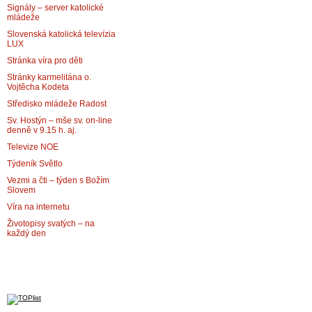
Signály – server katolické
mládeže
Slovenská katolická televízia
LUX
Stránka víra pro děti
Stránky karmelitána o.
Vojtěcha Kodeta
Středisko mládeže Radost
Sv. Hostýn – mše sv. on-line
denně v 9.15 h. aj.
Televize NOE
Týdeník Světlo
Vezmi a čti – týden s Božím
Slovem
Víra na internetu
Životopisy svatých – na
každý den