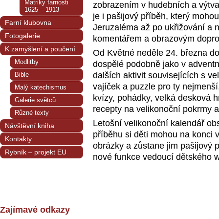
Matriky farnosti
zobrazením v hudebních a výtva
1625 – 1913
je i pašijový příběh, který mohou
Farní klubovna
Jeruzaléma až po ukřižování a
Fotogalerie
komentářem a obrazovým dopr
K zamyšlení a poučení
Od Květné neděle 24. března do 
Modlitby
dospělé podobně jako v adventní
dalších aktivit souvisejících s 
Bible
vajíček a puzzle pro ty nejmenší,
Malý katechismus
kvízy, pohádky, velká desková h
Galerie světců
recepty na velikonoční pokrmy 
Různé texty
Letošní velikonoční kalendář ob
Návštěvní kniha
příběhu si děti mohou na konci vy
Kontakty
obrázky a zůstane jim pašijový 
Rybník – projekt EU
nové funkce vedoucí dětského
Zajímavé odkazy