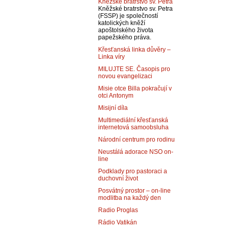
Kněžské bratrstvo sv. Petra
Kněžské bratrstvo sv. Petra
(FSSP) je společností
katolických kněží
apoštolského života
papežského práva.
Křesťanská linka důvěry –
Linka víry
MILUJTE SE. Časopis pro
novou evangelizaci
Misie otce Billa pokračují v
otci Antonym
Misijní díla
Multimediální křesťanská
internetová samoobsluha
Národní centrum pro rodinu
Neustálá adorace NSO on-
line
Podklady pro pastoraci a
duchovní život
Posvátný prostor – on-line
modlitba na každý den
Radio Proglas
Rádio Vatikán