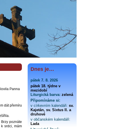
Dnes je…
pátek 7. 8. 2026
pátek 18. týdne v
lovila Panna
mezidobí
Liturgická barva:
zelená
Připomínáme si:
em dát přemíru
v církevním kalendáři:
sv.
Kajetán, sv. Sixtus II. a
druhové
šířila.
v občanském kalendáři:
. Brzy poznáte
Lada
i k srdci, mám