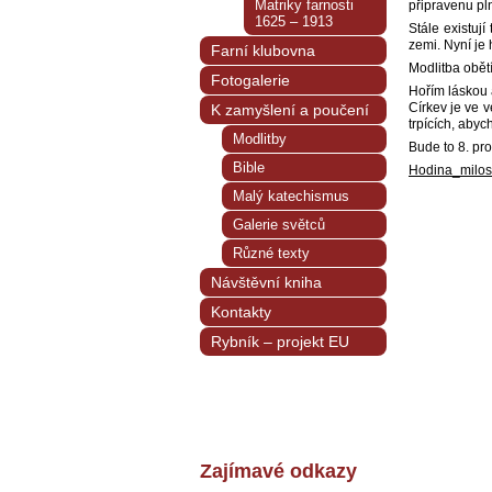
Matriky farnosti
připravenu pln
1625 – 1913
Stále existují
zemi. Nyní je
Farní klubovna
Modlitba obět
Fotogalerie
Hořím láskou 
Církev je ve 
K zamyšlení a poučení
trpících, abyc
Modlitby
Bude to 8. p
Bible
Hodina_milost
Malý katechismus
Galerie světců
Různé texty
Návštěvní kniha
Kontakty
Rybník – projekt EU
Zajímavé odkazy