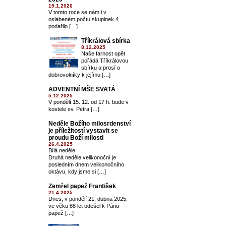
19.1.2026
V tomto roce se nám i v
oslabeném počtu skupinek 4
podařilo […]
Tříkrálová sbírka
8.12.2025
Naše farnost opět
pořádá Tříkrálovou
sbírku a prosí o
dobrovolníky k jejímu […]
ADVENTNÍ MŠE SVATÁ
5.12.2025
V pondělí 15. 12. od 17 h. bude v
kostele sv. Petra […]
Neděle Božího milosrdenství
je příležitostí vystavit se
proudu Boží milosti
26.4.2025
Bílá neděle
Druhá neděle velikonoční je
posledním dnem velikonočního
oktávu, kdy jsme si […]
Zemřel papež František
21.4.2025
Dnes, v pondělí 21. dubna 2025,
ve věku 88 let odešel k Pánu
papež […]