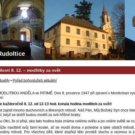
Rudoltice
losti 8. 12. – modlitby za svět
tuality
•
Pořad bohoslužeb aktuální
MODLITBOU ANDĚLA ve FATIMĚ: Dne 8. prosince 1947 při zjevení v Montichiari vys
ní:
 se každoročně 8. 12. od 12-13 hod. konala hodina modliteb za svět!
t zajistí mnoho duchovních a tělesných milostí. Náš Pán, Můj Božský Syn chce lid
í, když se dobří budou modlit za své hříšné bratry.
 Otci, že si přeji, aby tato hodina byla známa celému světu a po celém světě se roz
že navštívit svůj farní kostel, ať se modlí doma v poledne a také obdrží milosti
 hodiny milosti. Pro všechny děti, které dopřejí této prosbě sluchu a vezmou si j