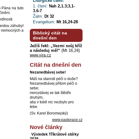
Liturgické čtení:
1. čtení:
Nah 2,1.3;3,1-
ho Pána na tuto
3.6-7
činění.
Žalm:
Dt 32
dlnosti.
Evangelium:
Mt 16,24-28
cestou záhuby!
ha nemocných a
Biblický citát na
dnešní den
Ježíš řekl: „Vezmi svůj kříž
a následuj mě!“
(Mt 16,24)
www.vira.cz
Citát na dnešní den
Nezanedbávej sebe!
Máš na starosti péči o duše?
Nezanedbávej přitom péči o
sebe;
nerozdávej se tak štědře
druhým,
aby v tobě nic nezbylo pro
tebe.
(Sv. Karel Boromejský)
www.pastorace.cz
Nové články
Výsledek Tříkrálové sbírky
2026