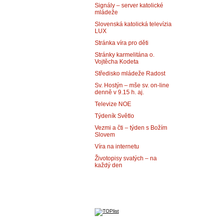
Signály – server katolické
mládeže
Slovenská katolická televízia
LUX
Stránka víra pro děti
Stránky karmelitána o.
Vojtěcha Kodeta
Středisko mládeže Radost
Sv. Hostýn – mše sv. on-line
denně v 9.15 h. aj.
Televize NOE
Týdeník Světlo
Vezmi a čti – týden s Božím
Slovem
Víra na internetu
Životopisy svatých – na
každý den