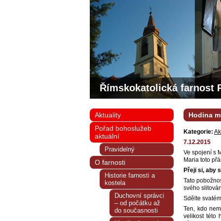
Římskokatolická farnost 
Aktuality
Hodina mi
Pořad bohoslužeb
Kategorie:
Ak
aktuální
7.12.2015
Pravidelný
Ve spojení s 
Maria toto přá
O farnosti
Přeji si, aby
Historie farnosti a
Tato pobožnos
kostela
svého slitován
Duchovní správci
Sdělte svatému
– od počátku až
Ten, kdo nemů
do současnosti
velikost této