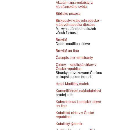
Aktuální zpravodajství z
křesťanského světa
Biblické pexeso
Biskupství královéhradecké –
královéhradecká diecéze
Mj. vyhledání bohoslužeb
všech farností
Breviář
Denní modlitba církve
Breviář on-line
Časopis pro ministranty
Církev – katolická církev v
České republice
Stránky provozované Českou
biskupskou konferencí
Hnutí Modlitby matek
Karmelitánské nakladatelství
prodej knih
Katechismus katolické církve
on-line
Katolická církev v České
republice
Katolický týdeník