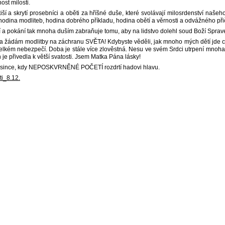
ost milosti.
 tiší a skrytí prosebníci a oběti za hříšné duše, které svolávají milosrdenství naše
 hodina modliteb, hodina dobrého příkladu, hodina obětí a věrnosti a odvážného při
í a pokání tak mnoha duším zabraňuje tomu, aby na lidstvo dolehl soud Boží Sprave
a žádám modlitby na záchranu SVĚTA! Kdybyste věděli, jak mnoho mých dětí jde 
velkém nebezpečí. Doba je stále více zlověstná. Nesu ve svém Srdci utrpení mno
h je přivedla k větší svatosti. Jsem Matka Pána lásky!
rosince, kdy NEPOSKVRNĚNÉ POČETÍ rozdrtí hadovi hlavu.
i_8.12.