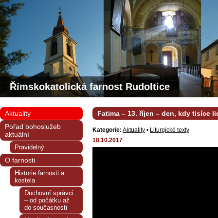
Římskokatolická farnost Rudoltice
Aktuality
Fatima – 13. říjen – den, kdy tisíce li
Pořad bohoslužeb
Kategorie:
Aktuality
•
Liturgické texty
aktuální
18.10.2017
Pravidelný
O farnosti
Historie farnosti a
kostela
Duchovní správci
– od počátku až
do současnosti