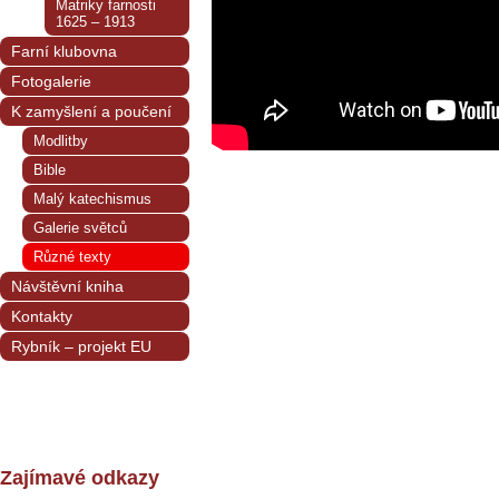
Matriky farnosti
1625 – 1913
Farní klubovna
Fotogalerie
K zamyšlení a poučení
Modlitby
Bible
Malý katechismus
Galerie světců
Různé texty
Návštěvní kniha
Kontakty
Rybník – projekt EU
Zajímavé odkazy