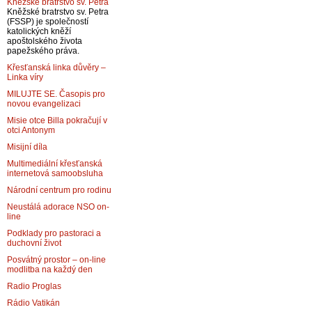
Kněžské bratrstvo sv. Petra
Kněžské bratrstvo sv. Petra
(FSSP) je společností
katolických kněží
apoštolského života
papežského práva.
Křesťanská linka důvěry –
Linka víry
MILUJTE SE. Časopis pro
novou evangelizaci
Misie otce Billa pokračují v
otci Antonym
Misijní díla
Multimediální křesťanská
internetová samoobsluha
Národní centrum pro rodinu
Neustálá adorace NSO on-
line
Podklady pro pastoraci a
duchovní život
Posvátný prostor – on-line
modlitba na každý den
Radio Proglas
Rádio Vatikán