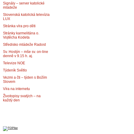
Signály – server katolické
mládeže
Slovenská katolická televízia
LUX
Stránka víra pro děti
Stránky karmelitána o.
Vojtěcha Kodeta
Středisko mládeže Radost
Sv. Hostýn – mše sv. on-line
denně v 9.15 h. aj.
Televize NOE
Týdeník Světlo
Vezmi a čti – týden s Božím
Slovem
Víra na internetu
Životopisy svatých – na
každý den