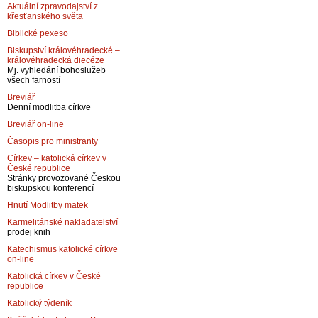
Aktuální zpravodajství z
křesťanského světa
Biblické pexeso
Biskupství královéhradecké –
královéhradecká diecéze
Mj. vyhledání bohoslužeb
všech farností
Breviář
Denní modlitba církve
Breviář on-line
Časopis pro ministranty
Církev – katolická církev v
České republice
Stránky provozované Českou
biskupskou konferencí
Hnutí Modlitby matek
Karmelitánské nakladatelství
prodej knih
Katechismus katolické církve
on-line
Katolická církev v České
republice
Katolický týdeník