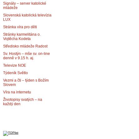
Signály – server katolické
mládeže
Slovenská katolická televízia
LUX
Stránka víra pro děti
Stránky karmelitána o.
Vojtěcha Kodeta
Středisko mládeže Radost
Sv. Hostýn – mše sv. on-line
denně v 9.15 h. aj.
Televize NOE
Týdeník Světlo
Vezmi a čti – týden s Božím
Slovem
Víra na internetu
Životopisy svatých – na
každý den