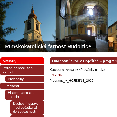
Římskokatolická farnost Rudoltice
Aktuality
Duchovní akce v Hoješíně – progra
Pořad bohoslužeb
Kategorie:
Aktuality
•
Pozvánky na akce
aktuální
6.1.2016
Pravidelný
Programy_v_HOJEŠÍNĚ_2016
O farnosti
Historie farnosti a
kostela
Duchovní správci
– od počátku až
do současnosti