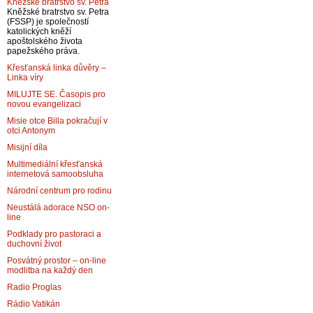
Kněžské bratrstvo sv. Petra
Kněžské bratrstvo sv. Petra
(FSSP) je společností
katolických kněží
apoštolského života
papežského práva.
Křesťanská linka důvěry –
Linka víry
MILUJTE SE. Časopis pro
novou evangelizaci
Misie otce Billa pokračují v
otci Antonym
Misijní díla
Multimediální křesťanská
internetová samoobsluha
Národní centrum pro rodinu
Neustálá adorace NSO on-
line
Podklady pro pastoraci a
duchovní život
Posvátný prostor – on-line
modlitba na každý den
Radio Proglas
Rádio Vatikán