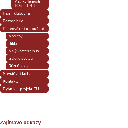
Matriky farnosti
1625 – 1913
Farní klubovna
Fotogalerie
K zamyšlení a poučení
Modlitby
Bible
Malý katechismus
Galerie světců
Různé texty
Návštěvní kniha
Kontakty
Rybník – projekt EU
Zajímavé odkazy