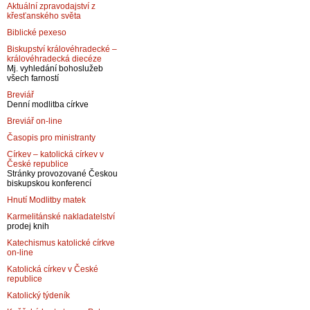
Aktuální zpravodajství z
křesťanského světa
Biblické pexeso
Biskupství královéhradecké –
královéhradecká diecéze
Mj. vyhledání bohoslužeb
všech farností
Breviář
Denní modlitba církve
Breviář on-line
Časopis pro ministranty
Církev – katolická církev v
České republice
Stránky provozované Českou
biskupskou konferencí
Hnutí Modlitby matek
Karmelitánské nakladatelství
prodej knih
Katechismus katolické církve
on-line
Katolická církev v České
republice
Katolický týdeník