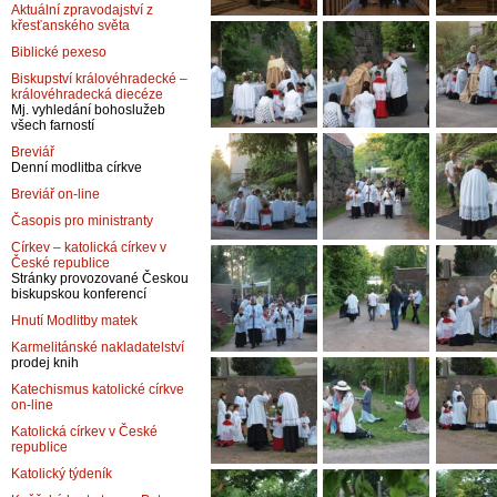
Aktuální zpravodajství z
křesťanského světa
Biblické pexeso
Biskupství královéhradecké –
královéhradecká diecéze
Mj. vyhledání bohoslužeb
všech farností
Breviář
Denní modlitba církve
Breviář on-line
Časopis pro ministranty
Církev – katolická církev v
České republice
Stránky provozované Českou
biskupskou konferencí
Hnutí Modlitby matek
Karmelitánské nakladatelství
prodej knih
Katechismus katolické církve
on-line
Katolická církev v České
republice
Katolický týdeník