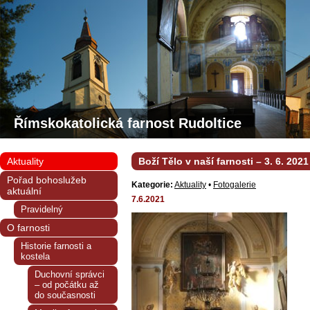
Římskokatolická farnost Rudoltice
Aktuality
Boží Tělo v naší farnosti – 3. 6. 2021
Pořad bohoslužeb
Kategorie:
Aktuality
•
Fotogalerie
aktuální
7.6.2021
Pravidelný
O farnosti
Historie farnosti a
kostela
Duchovní správci
– od počátku až
do současnosti