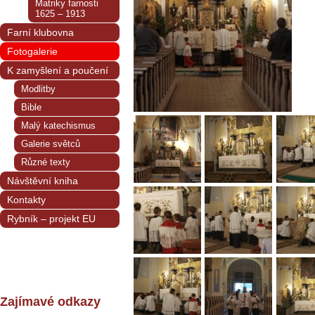
Matriky farnosti
1625 – 1913
Farní klubovna
Fotogalerie
K zamyšlení a poučení
Modlitby
Bible
Malý katechismus
Galerie světců
Různé texty
Návštěvní kniha
Kontakty
Rybník – projekt EU
Zajímavé odkazy