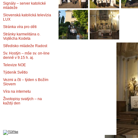
Signály – server katolické
mládeže
Slovenská katolická televízia
LUX
Stránka víra pro děti
Stránky karmelitána o.
Vojtěcha Kodeta
Středisko mládeže Radost
Sv. Hostýn – mše sv. on-line
denně v 9.15 h. aj.
Televize NOE
Týdeník Světlo
Vezmi a čti – týden s Božím
Slovem
Víra na internetu
Životopisy svatých – na
každý den