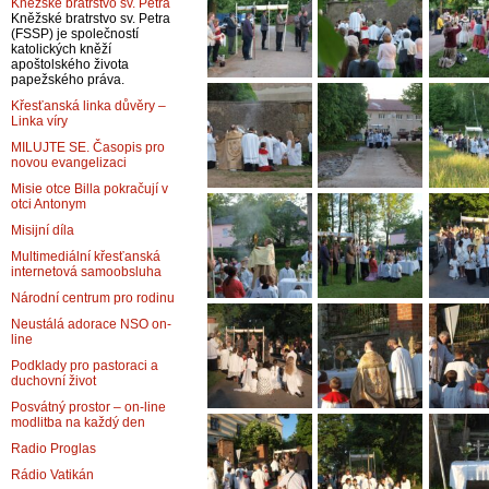
Kněžské bratrstvo sv. Petra
Kněžské bratrstvo sv. Petra
(FSSP) je společností
katolických kněží
apoštolského života
papežského práva.
Křesťanská linka důvěry –
Linka víry
MILUJTE SE. Časopis pro
novou evangelizaci
Misie otce Billa pokračují v
otci Antonym
Misijní díla
Multimediální křesťanská
internetová samoobsluha
Národní centrum pro rodinu
Neustálá adorace NSO on-
line
Podklady pro pastoraci a
duchovní život
Posvátný prostor – on-line
modlitba na každý den
Radio Proglas
Rádio Vatikán