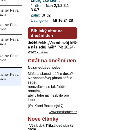
avla
Liturgické čtení:
1. čtení:
Nah 2,1.3;3,1-
3.6-7
tel sv. Petra
avla
Žalm:
Dt 32
Evangelium:
Mt 16,24-28
tel sv. Petra
avla
Biblický citát na
dnešní den
tel sv. Petra
Ježíš řekl: „Vezmi svůj kříž
avla
a následuj mě!“
(Mt 16,24)
www.vira.cz
tel sv. Petra
Citát na dnešní den
avla
Nezanedbávej sebe!
Máš na starosti péči o duše?
tel sv. Petra
Nezanedbávej přitom péči o
avla
sebe;
nerozdávej se tak štědře
druhým,
aby v tobě nic nezbylo pro
tebe.
(Sv. Karel Boromejský)
www.pastorace.cz
Nové články
Výsledek Tříkrálové sbírky
2026