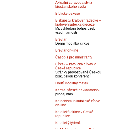
Aktuální zpravodajství z
křesťanského světa
Biblické pexeso
Biskupství královéhradecké –
královéhradecká diecéze
Mj. vyhledání bohoslužeb
všech farností
Breviář
Denní modlitba církve
Breviář on-line
Časopis pro ministranty
Církev – katolická církev v
České republice
Stránky provozované Českou
biskupskou konferencí
Hnutí Modlitby matek
Karmelitánské nakladatelství
prodej knih
Katechismus katolické církve
on-line
Katolická církev v České
republice
Katolický týdeník