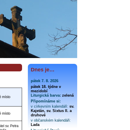
Dnes je…
pátek 7. 8. 2026
pátek 18. týdne v
mezidobí
Liturgická barva:
zelená
é místo
Připomínáme si:
v církevním kalendáři:
sv.
Kajetán, sv. Sixtus II. a
é místo
druhové
v občanském kalendáři:
Lada
tel sv. Petra