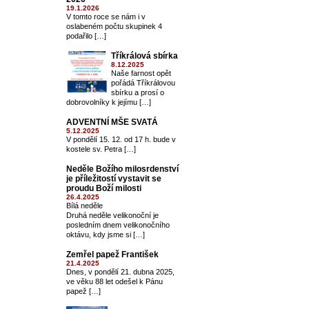
19.1.2026
V tomto roce se nám i v
oslabeném počtu skupinek 4
podařilo […]
Tříkrálová sbírka
8.12.2025
Naše farnost opět
pořádá Tříkrálovou
sbírku a prosí o
dobrovolníky k jejímu […]
ADVENTNÍ MŠE SVATÁ
5.12.2025
V pondělí 15. 12. od 17 h. bude v
kostele sv. Petra […]
Neděle Božího milosrdenství
je příležitostí vystavit se
proudu Boží milosti
26.4.2025
Bílá neděle
Druhá neděle velikonoční je
posledním dnem velikonočního
oktávu, kdy jsme si […]
Zemřel papež František
21.4.2025
Dnes, v pondělí 21. dubna 2025,
ve věku 88 let odešel k Pánu
papež […]