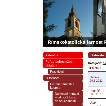
Římskokatolická farnost 
Aktuality
Bohoslužb
Pořad bohoslužeb
Kategorie:
Ak
aktuální
31.8.2021
Pravidelný
Neděle
O farnosti
29.8.2021
Historie farnosti a
kostela
Pondělí
Duchovní správci
30.8.2021
– od počátku až
do současnosti
Úterý