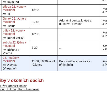
a P
sv. Rajmund
středa 22. týdne v
Kos
mezidobí
18:00
...
a P
sv. Jiljí
čtvrtek 22. týdne v
Adorační den za kněze a
Kos
mezidobí
8 - 18
duchovní povolání
a P
sv. Justus
pátek 22. týdne v
Kos
mezidobí
18:00
...
a P
sv. Řehoř Veliký
sobota 22. týdne v
mezidobí
Kos
7:30
...
a P
sv. Růžena z
Viterba
23. neděle v
mezidobí
11:00, 10:30 modl.
Bohoslužba slova se sv.
Kos
růžence
přijímáním
a P
sv. Viktorin
(Vítězslav)
by v okolních obcích
lužby farnost Opatov
roun, Luková, Horní Třešňovec