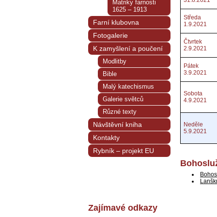
31.8.2021
Matriky farnosti
1625 – 1913
Středa
Farní klubovna
1.9.2021
Fotogalerie
Čtvrtek
K zamyšlení a poučení
2.9.2021
Modlitby
Pátek
3.9.2021
Bible
Malý katechismus
Sobota
Galerie světců
4.9.2021
Různé texty
Návštěvní kniha
Neděle
5.9.2021
Kontakty
Rybník – projekt EU
Bohosluž
Bohos
Lanšk
Zajímavé odkazy