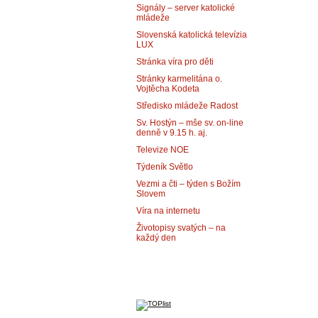
Signály – server katolické
mládeže
Slovenská katolická televízia
LUX
Stránka víra pro děti
Stránky karmelitána o.
Vojtěcha Kodeta
Středisko mládeže Radost
Sv. Hostýn – mše sv. on-line
denně v 9.15 h. aj.
Televize NOE
Týdeník Světlo
Vezmi a čti – týden s Božím
Slovem
Víra na internetu
Životopisy svatých – na
každý den