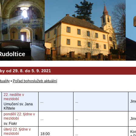
Rudoltice
y od 29. 8. do 5. 9. 2021
tuality
•
Pořad bohoslužeb aktuální
22. neděle v
mezidobí
...
...
Jin
Umučení sv. Jana
Křtitele
pondělí 22. týdne v
mezidobí
...
...
Jin
sv. Fiakr
úterý 22. týdne v
Kos
mezidobí
18:00
...