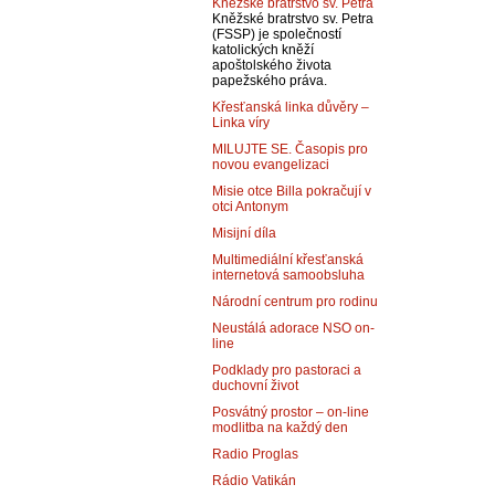
Kněžské bratrstvo sv. Petra
Kněžské bratrstvo sv. Petra
(FSSP) je společností
katolických kněží
apoštolského života
papežského práva.
Křesťanská linka důvěry –
Linka víry
MILUJTE SE. Časopis pro
novou evangelizaci
Misie otce Billa pokračují v
otci Antonym
Misijní díla
Multimediální křesťanská
internetová samoobsluha
Národní centrum pro rodinu
Neustálá adorace NSO on-
line
Podklady pro pastoraci a
duchovní život
Posvátný prostor – on-line
modlitba na každý den
Radio Proglas
Rádio Vatikán