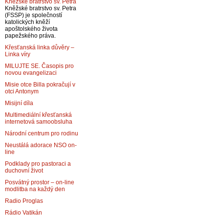
Kněžské bratrstvo sv. Petra
Kněžské bratrstvo sv. Petra
(FSSP) je společností
katolických kněží
apoštolského života
papežského práva.
Křesťanská linka důvěry –
Linka víry
MILUJTE SE. Časopis pro
novou evangelizaci
Misie otce Billa pokračují v
otci Antonym
Misijní díla
Multimediální křesťanská
internetová samoobsluha
Národní centrum pro rodinu
Neustálá adorace NSO on-
line
Podklady pro pastoraci a
duchovní život
Posvátný prostor – on-line
modlitba na každý den
Radio Proglas
Rádio Vatikán