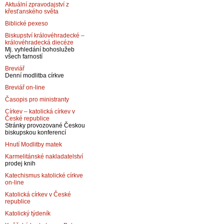
Aktuální zpravodajství z
křesťanského světa
Biblické pexeso
Biskupství královéhradecké –
královéhradecká diecéze
Mj. vyhledání bohoslužeb
všech farností
Breviář
Denní modlitba církve
Breviář on-line
Časopis pro ministranty
Církev – katolická církev v
České republice
Stránky provozované Českou
biskupskou konferencí
Hnutí Modlitby matek
Karmelitánské nakladatelství
prodej knih
Katechismus katolické církve
on-line
Katolická církev v České
republice
Katolický týdeník