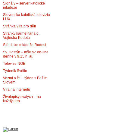
Signály – server katolické
mládeže
Slovenská katolická televízia
LUX
Stránka víra pro děti
Stránky karmelitána o.
Vojtěcha Kodeta
Středisko mládeže Radost
Sv. Hostýn – mše sv. on-line
denně v 9.15 h. aj.
Televize NOE
Týdeník Světlo
Vezmi a čti – týden s Božím
Slovem
Víra na internetu
Životopisy svatých – na
každý den