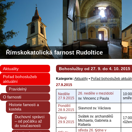
Římskokatolická farnost Rudoltice
Aktuality
Bohoslužby od 27. 9. do 4. 10. 2015
Pořad bohoslužeb
Kategorie:
Aktuality
•
Pořad bohoslužeb aktuál
aktuální
27.9.2015
Pravidelný
26. neděle v mezidobí
Neděle
10:00
O farnosti
27.9.2015
smíře
sv. Vincenc z Paula
Historie farnosti a
Pondělí
Slavnost sv. Václava
kostela
28.9.2015
Svátek sv. archandělů
Duchovní správci
Úterý
17:00
Michaela, Gabriela a
– od počátku až
29.9.2015
růžen
Rafaela
do současnosti
středa 26. týdne v