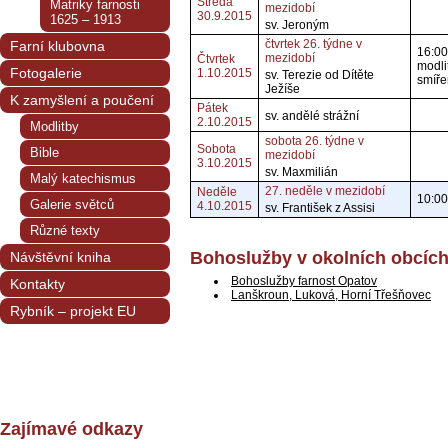
Středa
Matriky farnosti
mezidobí
30.9.2015
1625 – 1913
sv. Jeroným
čtvrtek 26. týdne v
Farní klubovna
16:00
mezidobí
Čtvrtek
modli
Fotogalerie
1.10.2015
sv. Terezie od Dítěte
smíře
Ježíše
K zamyšlení a poučení
Pátek
sv. andělé strážní
2.10.2015
Modlitby
sobota 26. týdne v
Sobota
Bible
mezidobí
3.10.2015
sv. Maxmilián
Malý katechismus
27. neděle v mezidobí
Neděle
10:00
Galerie světců
4.10.2015
sv. František z Assisi
Různé texty
Bohoslužby v okolních obcíc
Návštěvní kniha
Bohoslužby farnost Opatov
Kontakty
Lanškroun, Luková, Horní Třešňovec
Rybník – projekt EU
Zajímavé odkazy