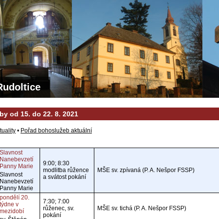
Rudoltice
y od 15. do 22. 8. 2021
tuality
•
Pořad bohoslužeb aktuální
Slavnost
Nanebevzetí
9:00; 8:30
Panny Marie
modlitba růžence
MŠE sv. zpívaná (P. A. Nešpor FSSP)
Slavnost
a svátost pokání
Nanebevzetí
Panny Marie
pondělí 20.
7:30; 7:00
týdne v
růženec, sv.
MŠE sv. tichá (P. A. Nešpor FSSP)
mezidobí
pokání