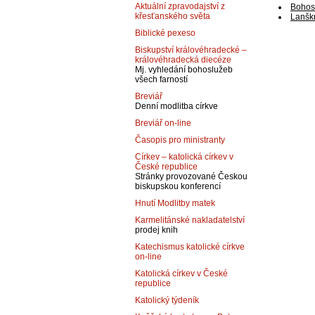
Aktuální zpravodajství z
Bohos
křesťanského světa
Lanšk
Biblické pexeso
Biskupství královéhradecké –
královéhradecká diecéze
Mj. vyhledání bohoslužeb
všech farností
Breviář
Denní modlitba církve
Breviář on-line
Časopis pro ministranty
Církev – katolická církev v
České republice
Stránky provozované Českou
biskupskou konferencí
Hnutí Modlitby matek
Karmelitánské nakladatelství
prodej knih
Katechismus katolické církve
on-line
Katolická církev v České
republice
Katolický týdeník