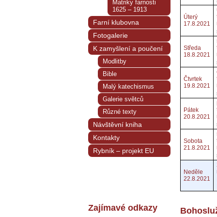
Matriky farnosti
1625 – 1913
Úterý
Farní klubovna
17.8.2021
Fotogalerie
K zamyšlení a poučení
Středa
18.8.2021
Modlitby
Bible
Čtvrtek
19.8.2021
Malý katechismus
Galerie světců
Pátek
Různé texty
20.8.2021
Návštěvní kniha
Kontakty
Sobota
21.8.2021
Rybník – projekt EU
Neděle
22.8.2021
Zajímavé odkazy
Bohosluž