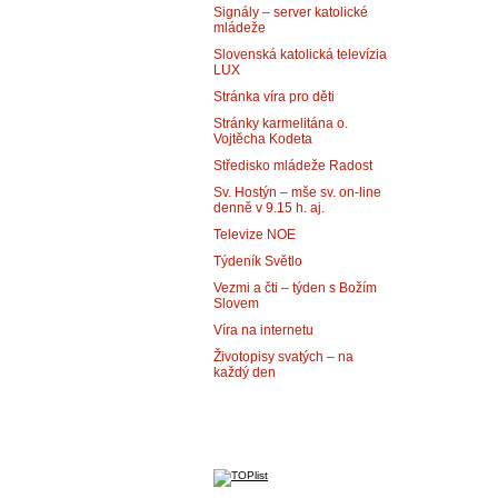
Signály – server katolické
mládeže
Slovenská katolická televízia
LUX
Stránka víra pro děti
Stránky karmelitána o.
Vojtěcha Kodeta
Středisko mládeže Radost
Sv. Hostýn – mše sv. on-line
denně v 9.15 h. aj.
Televize NOE
Týdeník Světlo
Vezmi a čti – týden s Božím
Slovem
Víra na internetu
Životopisy svatých – na
každý den