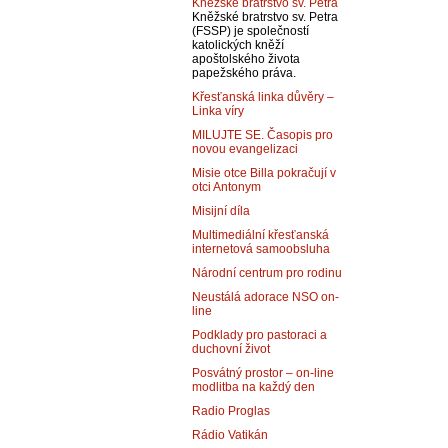
Kněžské bratrstvo sv. Petra
Kněžské bratrstvo sv. Petra
(FSSP) je společností
katolických kněží
apoštolského života
papežského práva.
Křesťanská linka důvěry –
Linka víry
MILUJTE SE. Časopis pro
novou evangelizaci
Misie otce Billa pokračují v
otci Antonym
Misijní díla
Multimediální křesťanská
internetová samoobsluha
Národní centrum pro rodinu
Neustálá adorace NSO on-
line
Podklady pro pastoraci a
duchovní život
Posvátný prostor – on-line
modlitba na každý den
Radio Proglas
Rádio Vatikán