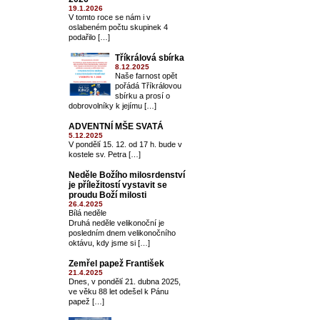
19.1.2026
V tomto roce se nám i v
oslabeném počtu skupinek 4
podařilo […]
Tříkrálová sbírka
8.12.2025
Naše farnost opět
pořádá Tříkrálovou
sbírku a prosí o
dobrovolníky k jejímu […]
ADVENTNÍ MŠE SVATÁ
5.12.2025
V pondělí 15. 12. od 17 h. bude v
kostele sv. Petra […]
Neděle Božího milosrdenství
je příležitostí vystavit se
proudu Boží milosti
26.4.2025
Bílá neděle
Druhá neděle velikonoční je
posledním dnem velikonočního
oktávu, kdy jsme si […]
Zemřel papež František
21.4.2025
Dnes, v pondělí 21. dubna 2025,
ve věku 88 let odešel k Pánu
papež […]