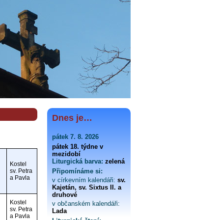
Dnes je…
pátek 7. 8. 2026
pátek 18. týdne v
mezidobí
Liturgická barva:
zelená
Kostel
sv. Petra
Připomínáme si:
a Pavla
v církevním kalendáři:
sv.
Kajetán, sv. Sixtus II. a
druhové
Kostel
v občanském kalendáři:
sv. Petra
Lada
a Pavla