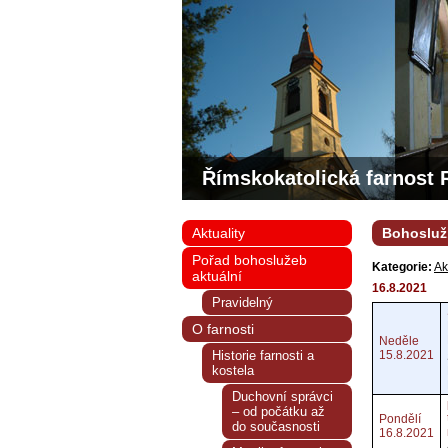
Římskokatolická farnost 
Aktuality
Bohoslužb
Pořad bohoslužeb
Kategorie:
Ak
aktuální
16.8.2021
Pravidelný
O farnosti
Neděle
Historie farnosti a
15.8.2021
kostela
Duchovní správci
– od počátku až
Pondělí
do současnosti
16.8.2021