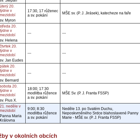
sv. Štěpán
úterý 20.
týdne v
17:30, 17 růženec
MŠE sv. (P. J. Jirásek), katecheze na faře
mezidobí
a sv. pokání
sv. Myron
středa 20.
týdne v
---
---
mezidobí
sv. Helena
čtvrtek 20.
týdne v
---
---
mezidobí
sv. Jan Eudes
pátek 20.
týdne v
---
---
mezidobí
sv. Bernard
sobota 20.
18:00; 17:30
týdne v
modlitba růžence
MŠE Sv. (P. J. Franta FSSP)
mezidobí
a sv. pokání
sv. Pius X.
21. neděle v
9:00; 8:30
Neděle 13. po Svatém Duchu,
mezidobí
modlitba růžence
Neposkvrněného Srdce blahoslavené Panny
Panna Maria
a sv. pokání
Marie - MŠE sv. (P. J. Franta FSSP)
Královna
by v okolních obcích