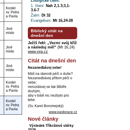
Liturgické čtení:
1. čtení:
Nah 2,1.3;3,1-
Kostel
3.6-7
sv. Petra
Žalm:
Dt 32
a Pavla
Evangelium:
Mt 16,24-28
Jiné
Biblický citát na
místo
dnešní den
Ježíš řekl: „Vezmi svůj kříž
a následuj mě!“
(Mt 16,24)
Jiné
místo
www.vira.cz
Citát na dnešní den
Jiné
Nezanedbávej sebe!
místo
Máš na starosti péči o duše?
Nezanedbávej přitom péči o
Kostel
sebe;
sv. Petra
nerozdávej se tak štědře
a Pavla
druhým,
aby v tobě nic nezbylo pro
tebe.
Kostel
sv. Petra
(Sv. Karel Boromejský)
a Pavla
www.pastorace.cz
Nové články
Výsledek Tříkrálové sbírky
2026