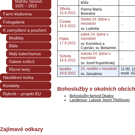
Matriky farnosti
kříže
1625 – 1913
Středa
Panna Maria
...
15.9.2021
Farní klubovna
Bolestná
čtvrtek 24. týdne v
Fotogalerie
Čtvrtek
mezidobí
...
16.9.2021
sv. Ludmila
K zamyšlení a poučení
pátek 24. týdne v
Modlitby
mezidobí
Pátek
...
17.9.2021
sv. Kornélius a
Bible
Cyprián, sv. Bellarmin
Malý katechismus
sobota 24. týdne v
Sobota
mezidobí
...
18.9.2021
Galerie světců
sv. Josef Kupertinský
25. neděle v mezidobí
Neděle
11:00, 1
Různé texty
19.9.2021
modl. r
sv. Januárius
Návštěvní kniha
Kontakty
Bohoslužby v okolních obcíc
Rybník – projekt EU
Bohoslužby farnost Opatov
Lanškroun, Luková, Horní Třešňovec
Zajímavé odkazy