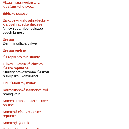
Aktuální zpravodajství z
křesťanského světa
Biblické pexeso
Biskupství královéhradecké –
královéhradecká diecéze
Mj. vyhledání bohoslužeb
všech farností
Breviář
Denní modlitba církve
Breviář on-line
Časopis pro ministranty
Církev – katolická církev v
České republice
Stránky provozované Českou
biskupskou konferencí
Hnutí Modlitby matek
Karmelitánské nakladatelství
prodej knih
Katechismus katolické církve
on-line
Katolická církev v České
republice
Katolický týdeník