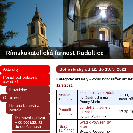
Římskokatolická farnost Rudoltice
Aktuality
Bohoslužby od 12. do 19. 9. 2021
Pořad bohoslužeb
Kategorie:
Aktuality
•
Pořad bohoslužeb aktuál
aktuální
12.9.2021
Pravidelný
24. neděle v mezidobí
Neděle
11:00, 1
O farnosti
sv. Quido / Jména
12.9.2021
modl. r
Panny Marie
Historie farnosti a
pondělí 24. týdne v
kostela
Pondělí
mezidobí
17:30, 1
13.9.2021
sv. Jan Zlatoústý
Duchovní správci
– od počátku až
Svátek Povýšení sv.
do současnosti
kříže
Úterý
...
14.9.2021
Svátek Povýšení sv.