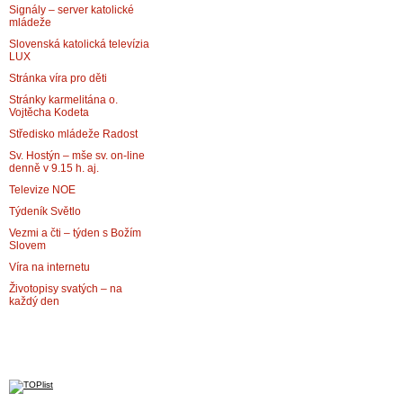
Signály – server katolické
mládeže
Slovenská katolická televízia
LUX
Stránka víra pro děti
Stránky karmelitána o.
Vojtěcha Kodeta
Středisko mládeže Radost
Sv. Hostýn – mše sv. on-line
denně v 9.15 h. aj.
Televize NOE
Týdeník Světlo
Vezmi a čti – týden s Božím
Slovem
Víra na internetu
Životopisy svatých – na
každý den