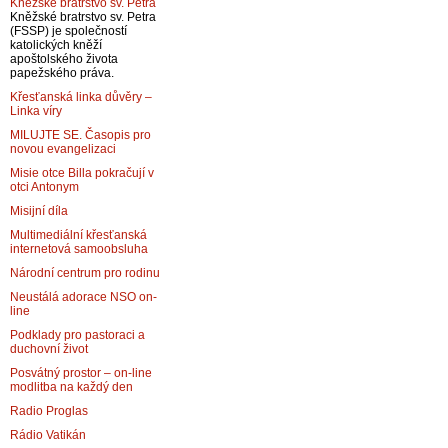
Kněžské bratrstvo sv. Petra
Kněžské bratrstvo sv. Petra
(FSSP) je společností
katolických kněží
apoštolského života
papežského práva.
Křesťanská linka důvěry –
Linka víry
MILUJTE SE. Časopis pro
novou evangelizaci
Misie otce Billa pokračují v
otci Antonym
Misijní díla
Multimediální křesťanská
internetová samoobsluha
Národní centrum pro rodinu
Neustálá adorace NSO on-
line
Podklady pro pastoraci a
duchovní život
Posvátný prostor – on-line
modlitba na každý den
Radio Proglas
Rádio Vatikán